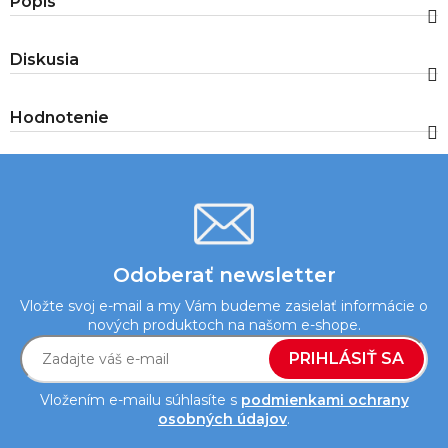
Popis
Diskusia
Hodnotenie
Odoberať newsletter
Vložte svoj e-mail a my Vám budeme zasielať informácie o
nových produktoch na našom e-shope.
PRIHLÁSIŤ SA
Vložením e-mailu súhlasíte s
podmienkami ochrany
osobných údajov
.