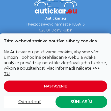
Autickar.eu
Hviezdoslavovo námestie 1689/13
026 01 Dolný Kubín
Ukázať na mape →
Táto webová stránka používa súbory cookies.
Na Autickar.eu používame cookies, aby sme vám
umožnili pohodlné prehliadanie webu a vďaka
analýze prevádzky neustále zlepšovali jeho funkcie,
výkon a použiteľnosť. Viac informácií nájdete
>>>
TU
.
NASTAVENIE
Vytvoril Shoptet
|
Upravil Balkys
Odmietnuť
SÚHLASÍM
Copyright 2026
Autickar.eu
. Všetky práva vyhradené.
Upraviť nastavenie cookies
🚚 Doprava zadarmo pri nákupe nad 75€ 🚚