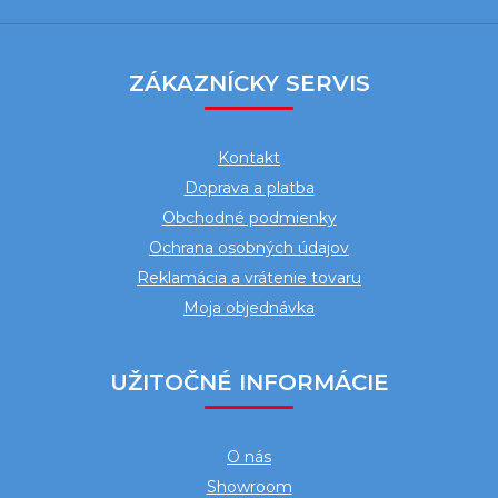
Z
á
ZÁKAZNÍCKY SERVIS
p
ä
Kontakt
t
Doprava a platba
i
Obchodné podmienky
e
Ochrana osobných údajov
Reklamácia a vrátenie tovaru
Moja objednávka
UŽITOČNÉ INFORMÁCIE
O nás
Showroom