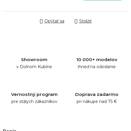
Jednotková cena:
Opýtať sa
Strážiť
Showroom
10 000+ modelov
v Dolnom Kubíne
ihneď na odoslanie
Vernostný program
Doprava zadarmo
pre stálych zákazníkov
pri nákupe nad 75 €