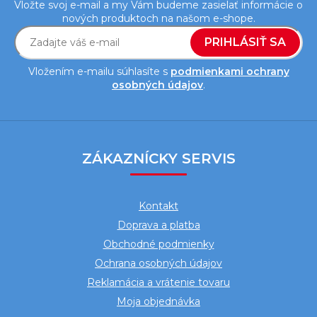
Vložte svoj e-mail a my Vám budeme zasielať informácie o
nových produktoch na našom e-shope.
PRIHLÁSIŤ SA
Vložením e-mailu súhlasíte s
podmienkami ochrany
osobných údajov
.
Z
á
ZÁKAZNÍCKY SERVIS
p
ä
Kontakt
t
Doprava a platba
i
Obchodné podmienky
e
Ochrana osobných údajov
Reklamácia a vrátenie tovaru
Moja objednávka