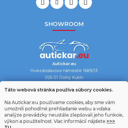
SHOWROOM
Autickar.eu
Hviezdoslavovo námestie 1689/13
026 01 Dolný Kubín
Ukázať na mape →
Táto webová stránka používa súbory cookies.
Na Autickar.eu používame cookies, aby sme vám
umožnili pohodlné prehliadanie webu a vďaka
analýze prevádzky neustále zlepšovali jeho funkcie,
výkon a použiteľnosť. Viac informácií nájdete
>>>
TU
.