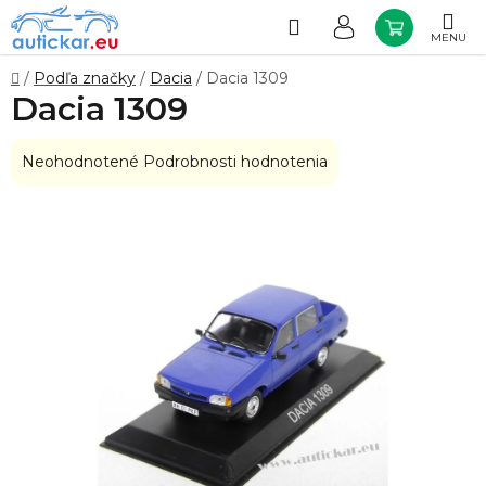
Prejsť
na
Hľadať
NÁKUP
obsah
KOŠÍK
Domov
/
Podľa značky
/
Dacia
/
Dacia 1309
Dacia 1309
Priemerné
Neohodnotené
Podrobnosti hodnotenia
hodnotenie
produktu
je
0,0
z
5
hviezdičiek.