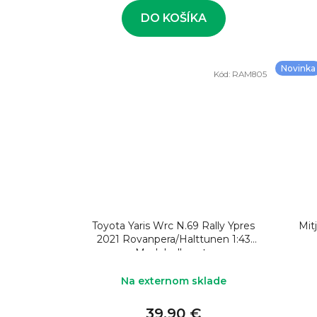
DO KOŠÍKA
Novinka
Kód:
RAM805
Toyota Yaris Wrc N.69 Rally Ypres
Mit
2021 Rovanpera/Halttunen 1:43
Model rally auta
Na externom sklade
39,90 €