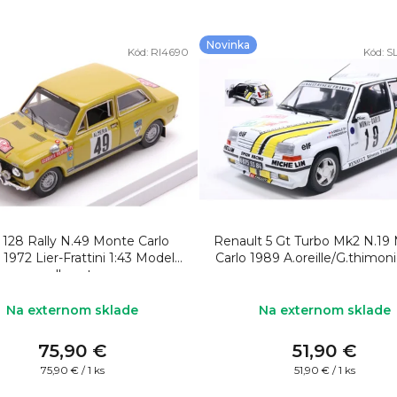
Novinka
Kód:
RI4690
Kód:
S
t 128 Rally N.49 Monte Carlo
Renault 5 Gt Turbo Mk2 N.19
 1972 Lier-Frattini 1:43 Model
Carlo 1989 A.oreille/G.thimoni
rally auta
Na externom sklade
Na externom sklade
75,90 €
51,90 €
Jednotková
Jednotková
75,90 € / 1 ks
51,90 € / 1 ks
cena:
cena: