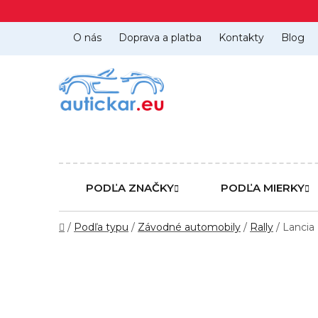
Prejsť
na
obsah
O nás
Doprava a platba
Kontakty
Blog
PODĽA ZNAČKY
PODĽA MIERKY
Domov
/
Podľa typu
/
Závodné automobily
/
Rally
/
Lancia 