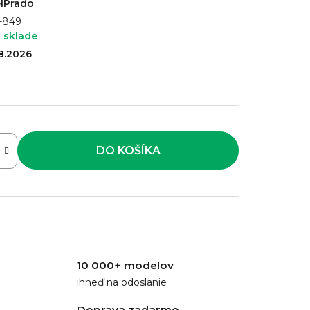
lPrado
-849
 sklade
.8.2026
DO KOŠÍKA
10 000+ modelov
ihneď na odoslanie
Doprava zadarmo