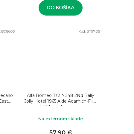
DO KOŠÍKA
L1808603
Kód:
BT9705
ecarlo
Alfa Romeo Tz2 N.148 2Nd Rally
Easter
Jolly Hotel 1965 A.de Adamich-F.lini
1:43 Model rally auta
Na externom sklade
57,90 €