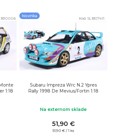
Novinka
L1810006
Kód:
SL1807411
 Monte
Subaru Impreza Wrc N.2 Ypres
er 1:18
Rally 1998 De Mevius/Fortin 1:18
Na externom sklade
51,90 €
Jednotková
51,90 € / 1 ks
cena: