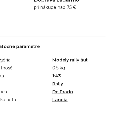
pri nákupe nad 75 €
atočné parametre
gória
Modely rally áut
tnosť
0.5 kg
ka
1:43
Rally
bca
DelPrado
ka auta
Lancia