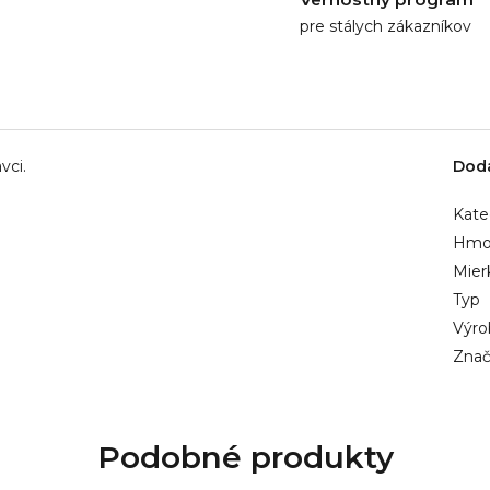
pre stálych zákazníkov
vci.
Dod
Kate
Hmo
Mier
Typ
Výro
Znač
Podobné produkty