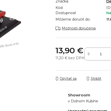
Značka:
De
produktu
Kód:
je
ID
Dostupnosť
Na
0,0
z
Môžeme doručiť do:
11
5
Možnosti doručenia
hviezdičiek.
13,90 €
11,30 € bez DPH
Jednotková cena:
Opýtať sa
Strážiť
Showroom
v Dolnom Kubíne
Vernostný program