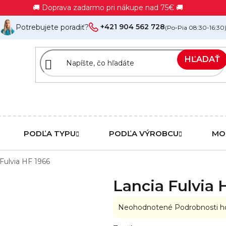
🚚 Doprava zadarmo pri nákupe nad 75€ 🚚
+421 904 562 728
Potrebujete poradiť?
(Po-Pia 08:30-16:30
HĽADAŤ
PODĽA TYPU
PODĽA VÝROBCU
MO
Fulvia HF 1966
Lancia Fulvia 
Priemerné
Neohodnotené
Podrobnosti h
hodnotenie