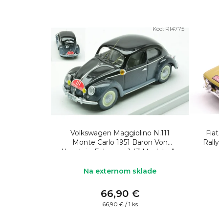
Kód:
RI4775
Volkswagen Maggiolino N.111
Fia
Monte Carlo 1951 Baron Von
Rally
Hanstein-Fuhrman 1:43 Model rally
auta
Na externom sklade
66,90 €
Jednotková
66,90 € / 1 ks
cena: