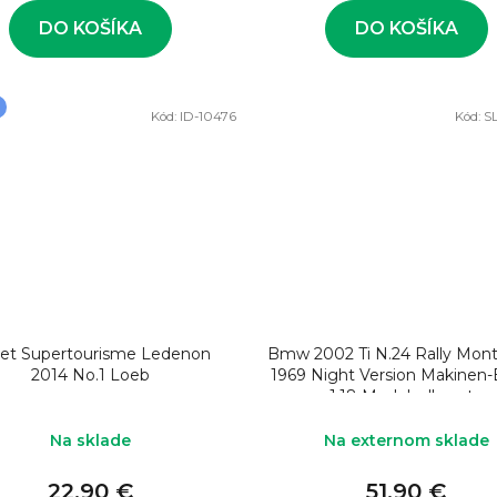
DO KOŠÍKA
DO KOŠÍKA
Kód:
ID-10476
Kód:
S
jet Supertourisme Ledenon
Bmw 2002 Ti N.24 Rally Mont
2014 No.1 Loeb
1969 Night Version Makinen-
1:18 Model rally auta
Na sklade
Na externom sklade
22,90 €
51,90 €