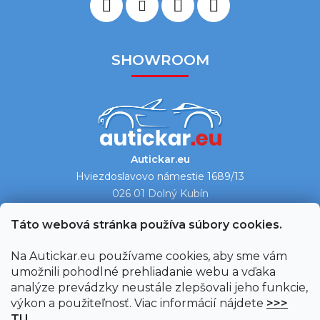
SHOWROOM
Autickar.eu
Hviezdoslavovo námestie 1689/13
026 01 Dolný Kubín
Ukázať na mape →
Táto webová stránka používa súbory cookies.
Na Autickar.eu používame cookies, aby sme vám
umožnili pohodlné prehliadanie webu a vďaka
analýze prevádzky neustále zlepšovali jeho funkcie,
výkon a použiteľnosť. Viac informácií nájdete
>>>
TU
.