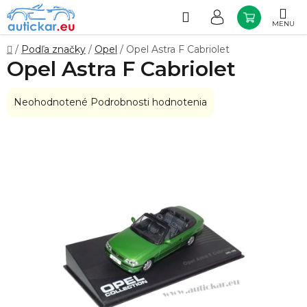
Prejsť
na
Hľadať
NÁKUP
obsah
KOŠÍK
Domov
/
Podľa značky
/
Opel
/
Opel Astra F Cabriolet
Opel Astra F Cabriolet
Priemerné
Neohodnotené
Podrobnosti hodnotenia
hodnotenie
produktu
je
0,0
z
5
hviezdičiek.