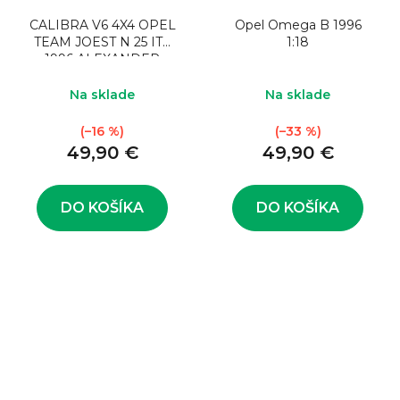
CALIBRA V6 4X4 OPEL
Opel Omega B 1996
TEAM JOEST N 25 ITC
1:18
1996 ALEXANDER
WURZ - WHITE
YELLOW 1:18
Na sklade
Na sklade
(–16 %)
(–33 %)
49,90 €
49,90 €
DO KOŠÍKA
DO KOŠÍKA