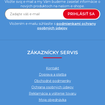
Vložte svoj e-mail a my Vám budeme zasielať informácie o
nových produktoch na našom e-shope.
PRIHLÁSIŤ SA
Vložením e-mailu súhlasíte s
podmienkami ochrany
osobných údajov
.
Z
á
ZÁKAZNÍCKY SERVIS
p
ä
Kontakt
t
Doprava a platba
i
Obchodné podmienky
e
Ochrana osobných údajov
Reklamácia a vrátenie tovaru
Moja objednávka