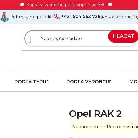
🚚 Doprava zadarmo pri nákupe nad 75€ 🚚
+421 904 562 728
Potrebujete poradiť?
(Po-Pia 08:30-16:30
HĽADAŤ
PODĽA TYPU
PODĽA VÝROBCU
MO
Opel RAK 2
Priemerné
Neohodnotené
Podrobnosti h
hodnotenie