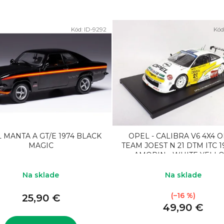
Kód:
ID-9292
Kód
 MANTA A GT/E 1974 BLACK
OPEL - CALIBRA V6 4X4 
MAGIC
TEAM JOEST N 21 DTM ITC 1
AMORIN - WHITE YELL
Na sklade
Na sklade
(–16 %)
25,90 €
49,90 €