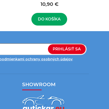
10,90 €
DO KOŠÍKA
PRIHLÁSIŤ SA
podmienkami ochrany osobných údajov
.
SHOWROOM