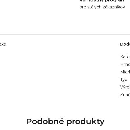
pre stálych zákazníkov
oxe
Dod
Kate
Hmo
Mier
Typ
Výro
Znač
Podobné produkty