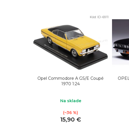
Kód:
ID-6911
Opel Commodore A GS/E Coupé
OPEL
1970 1:24
Na sklade
(–36 %)
15,90 €