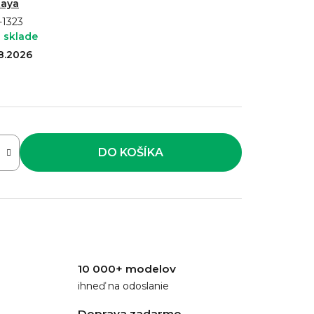
taya
-1323
 sklade
.8.2026
DO KOŠÍKA
10 000+ modelov
ihneď na odoslanie
Doprava zadarmo