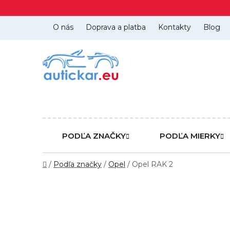
Prejsť
na
obsah
O nás
Doprava a platba
Kontakty
Blog
PODĽA ZNAČKY
PODĽA MIERKY
Domov
/
Podľa značky
/
Opel
/
Opel RAK 2