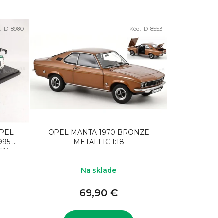
:
ID-8980
Kód:
ID-8553
OPEL
OPEL MANTA 1970 BRONZE
995 NI
METALLIC 1:18
OW
Na sklade
69,90 €