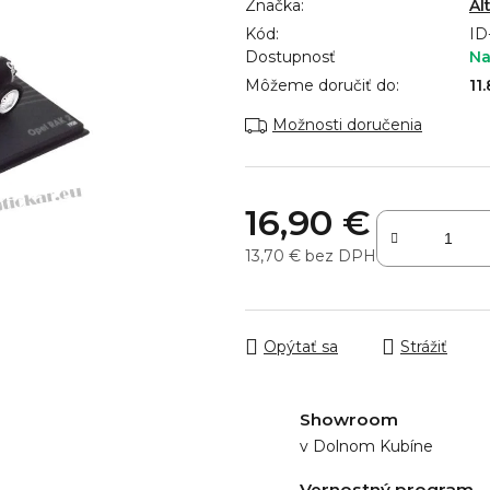
Značka:
Al
produktu
Kód:
je
ID
Dostupnosť
Na
0,0
z
Môžeme doručiť do:
11
5
Možnosti doručenia
hviezdičiek.
16,90 €
13,70 € bez DPH
Jednotková cena:
Opýtať sa
Strážiť
Showroom
v Dolnom Kubíne
Vernostný program