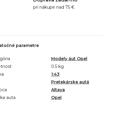
pri nákupe nad 75 €
atočné parametre
gória
Modely áut Opel
tnosť
0.5 kg
ka
1:43
Pretekárske autá
bca
Altaya
ka auta
Opel