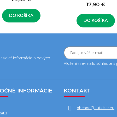
17,90 €
DO KOŠÍKA
DO KOŠÍKA
asielať informácie o nových
Vložením e-mailu súhlasíte s
TOČNÉ INFORMÁCIE
KONTAKT
obchod
@
autickar.eu
oom