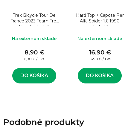
Trek Bicycle Tour De
Hard Top + Capote Per
France 2023 Team Trek
Alfa Spider 1.6 1990
Segafredo 1:18
Red 1:18
Na externom sklade
Na externom sklade
8,90 €
16,90 €
Jednotková
Jednotková
8,90 € / 1 ks
16,90 € / 1 ks
cena:
cena:
DO KOŠÍKA
DO KOŠÍKA
Podobné produkty