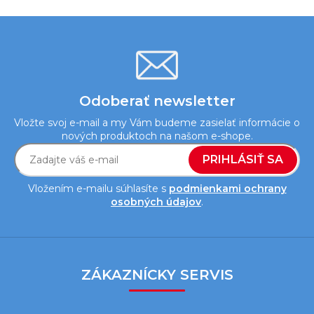
Odoberať newsletter
Vložte svoj e-mail a my Vám budeme zasielať informácie o
nových produktoch na našom e-shope.
PRIHLÁSIŤ SA
Vložením e-mailu súhlasíte s
podmienkami ochrany
osobných údajov
.
Z
á
ZÁKAZNÍCKY SERVIS
p
ä