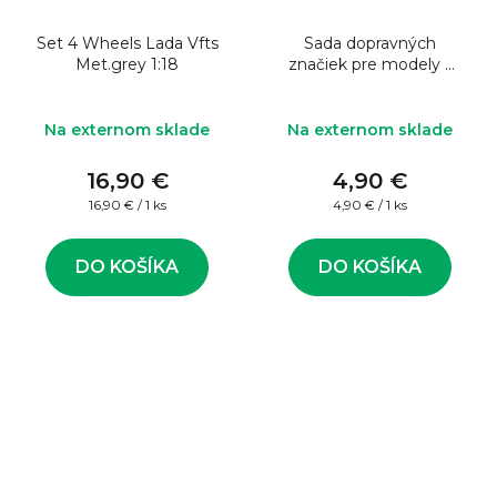
Set 4 Wheels Lada Vfts
Sada dopravných
Met.grey 1:18
značiek pre modely 5
cm
Na externom sklade
Na externom sklade
16,90 €
4,90 €
Jednotková
Jednotková
16,90 € / 1 ks
4,90 € / 1 ks
cena:
cena:
DO KOŠÍKA
DO KOŠÍKA