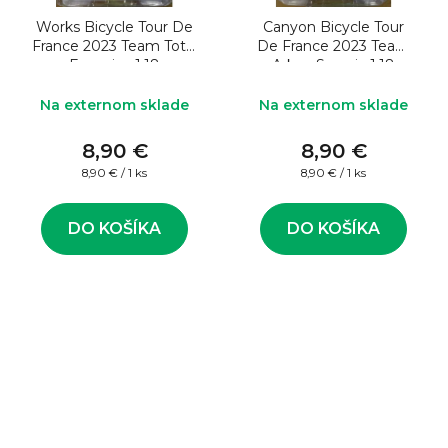
Works Bicycle Tour De
Canyon Bicycle Tour
France 2023 Team Total
De France 2023 Team
Energies 1:18
Arkea Samsic 1:18
Na externom sklade
Na externom sklade
8,90 €
8,90 €
Jednotková
Jednotková
8,90 € / 1 ks
8,90 € / 1 ks
cena:
cena:
DO KOŠÍKA
DO KOŠÍKA