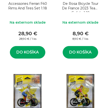
Accessories Ferrari F40
De Rosa Bicycle Tour
Rims And Tires Set 1:18
De France 2023 Team
Cofidis 1:18
Na externom sklade
Na externom sklade
28,90 €
8,90 €
Jednotková
Jednotková
28,90 € / 1 ks
8,90 € / 1 ks
cena:
cena:
DO KOŠÍKA
DO KOŠÍKA