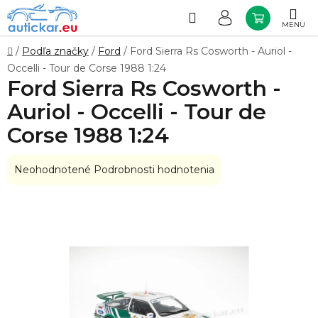
Prejsť
na
Hľadať
NÁKUP
obsah
KOŠÍK
Domov
/
Podľa značky
/
Ford
/
Ford Sierra Rs Cosworth - Auriol -
Occelli - Tour de Corse 1988 1:24
Ford Sierra Rs Cosworth -
Auriol - Occelli - Tour de
Corse 1988 1:24
Priemerné
Neohodnotené
Podrobnosti hodnotenia
hodnotenie
produktu
je
0,0
z
5
hviezdičiek.