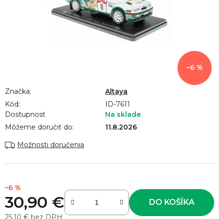
–6 %
Značka:
Altaya
Kód:
ID-7611
Dostupnosť
Na sklade
Môžeme doručiť do:
11.8.2026
Možnosti doručenia
–6 %
30,90 €
DO KOŠÍKA
25,10 € bez DPH