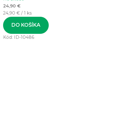
24,90 €
Jednotková
24,90 € / 1 ks
cena:
DO KOŠÍKA
Kód:
ID-10486