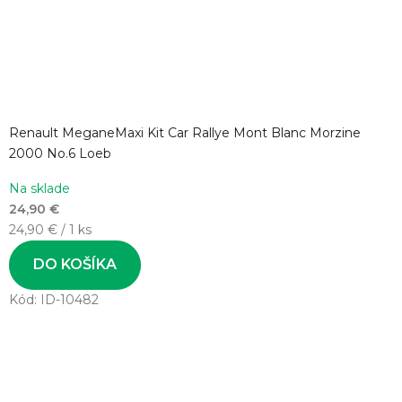
Renault MeganeMaxi Kit Car Rallye Mont Blanc Morzine
2000 No.6 Loeb
Na sklade
24,90 €
Jednotková
24,90 € / 1 ks
cena:
DO KOŠÍKA
Kód:
ID-10482