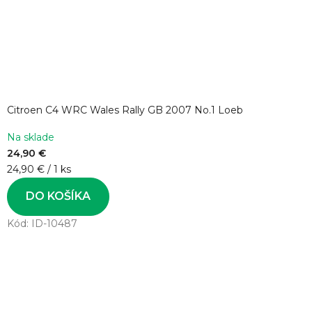
Citroen C4 WRC Wales Rally GB 2007 No.1 Loeb
Na sklade
24,90 €
Jednotková
24,90 € / 1 ks
cena:
DO KOŠÍKA
Kód:
ID-10487