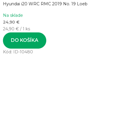
Hyundai i20 WRC RMC 2019 No. 19 Loeb
Na sklade
24,90 €
Jednotková
24,90 € / 1 ks
cena:
DO KOŠÍKA
Kód:
ID-10480