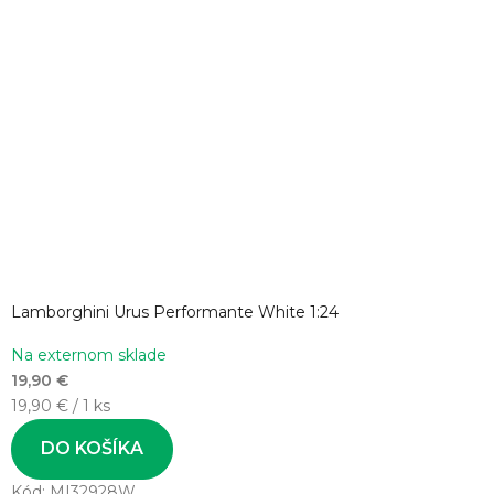
Lamborghini Urus Performante White 1:24
Na externom sklade
19,90 €
Jednotková
19,90 € / 1 ks
cena:
DO KOŠÍKA
Kód:
MI32928W