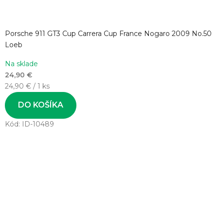
Porsche 911 GT3 Cup Carrera Cup France Nogaro 2009 No.50
Loeb
Na sklade
24,90 €
Jednotková
24,90 € / 1 ks
cena:
DO KOŠÍKA
Kód:
ID-10489