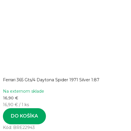
Ferrari 365 Gts/4 Daytona Spider 1971 Silver 1:87
Na externom sklade
16,90 €
Jednotková
16,90 € / 1 ks
cena:
DO KOŠÍKA
Kód:
BRE22943