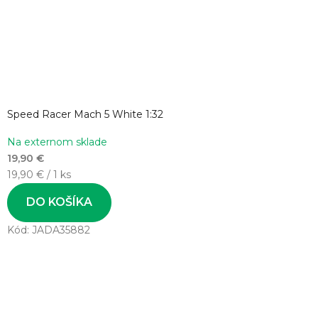
Speed Racer Mach 5 White 1:32
Na externom sklade
19,90 €
Jednotková
19,90 € / 1 ks
cena:
DO KOŠÍKA
Kód:
JADA35882