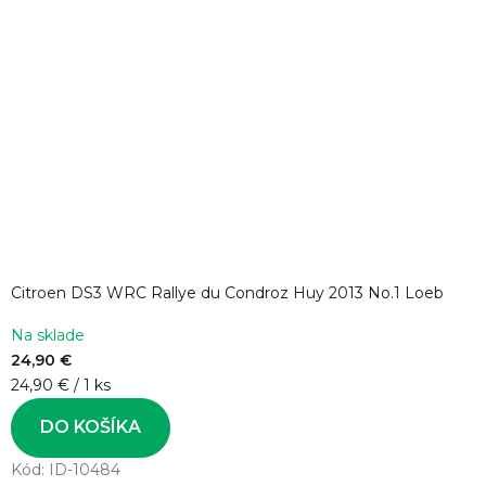
Citroen DS3 WRC Rallye du Condroz Huy 2013 No.1 Loeb
Na sklade
24,90 €
Jednotková
24,90 € / 1 ks
cena:
DO KOŠÍKA
Kód:
ID-10484