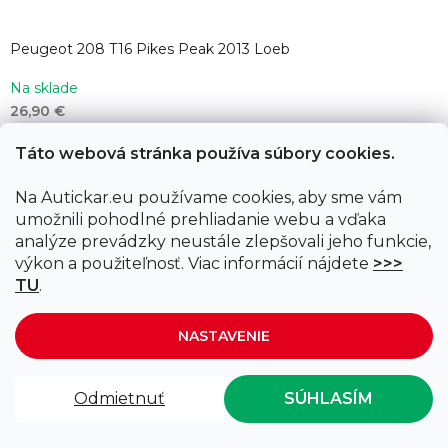
Peugeot 208 T16 Pikes Peak 2013 Loeb
Na sklade
26,90 €
Jednotková
26,90 € / 1 ks
Táto webová stránka používa súbory cookies.
cena:
DO KOŠÍKA
Na Autickar.eu používame cookies, aby sme vám
Kód:
ID-10492
umožnili pohodlné prehliadanie webu a vďaka
analýze prevádzky neustále zlepšovali jeho funkcie,
výkon a použiteľnosť. Viac informácií nájdete
>>>
TU
.
NASTAVENIE
Odmietnuť
SÚHLASÍM
🚚 Doprava zadarmo pri nákupe nad 75€ 🚚