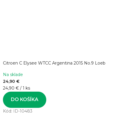
Citroen C Elysee WTCC Argentina 2015 No.9 Loeb
Na sklade
24,90 €
Jednotková
24,90 € / 1 ks
cena:
DO KOŠÍKA
Kód:
ID-10483