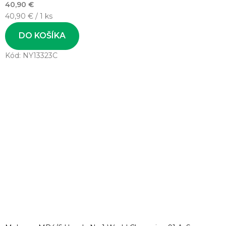
40,90 €
Jednotková
40,90 € / 1 ks
cena:
DO KOŠÍKA
Kód:
NY13323C