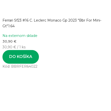
Ferrari Sf23 #16 C. Leclerc Monaco Gp 2023 "Bbr For Mini-
Gt"1:64
Na externom sklade
30,90 €
Jednotková
30,90 € / 1 ks
cena:
DO KOŠÍKA
Kód:
BBRFER64022