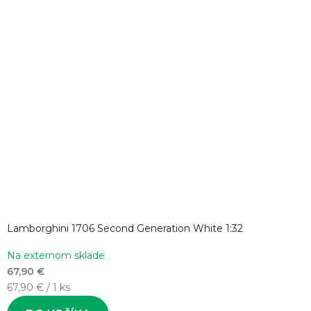
Lamborghini 1706 Second Generation White 1:32
Na externom sklade
67,90 €
Jednotková
67,90 € / 1 ks
cena: