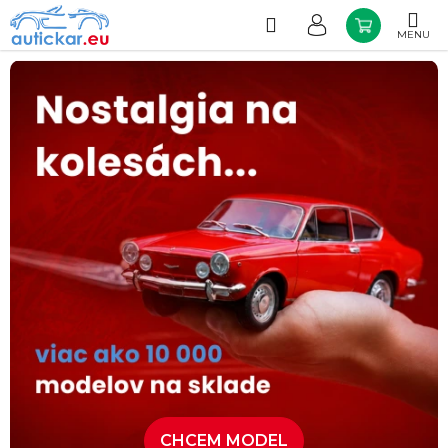
Prejsť
na
Hľadať
NÁKUP
obsah
KOŠÍK
CHCEM MODEL