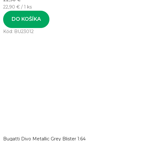
Jednotková
22,90 € / 1 ks
cena:
DO KOŠÍKA
Kód:
BU23012
Bugatti Divo Metallic Grey Blister 1:64