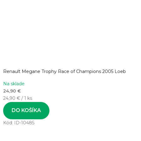
Renault Megane Trophy Race of Champions 2005 Loeb
Na sklade
24,90 €
Jednotková
24,90 € / 1 ks
cena:
DO KOŠÍKA
Kód:
ID-10485