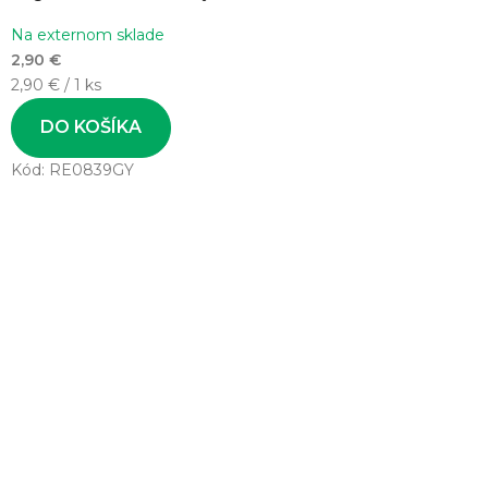
Na externom sklade
2,90 €
Jednotková
2,90 € / 1 ks
cena:
DO KOŠÍKA
Kód:
RE0839GY