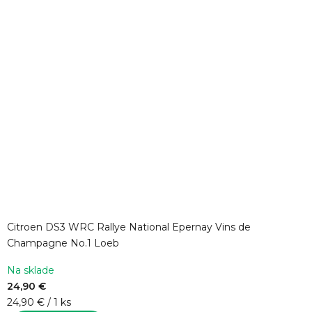
Citroen DS3 WRC Rallye National Epernay Vins de
Champagne No.1 Loeb
Na sklade
24,90 €
Jednotková
24,90 € / 1 ks