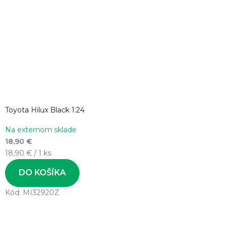
Toyota Hilux Black 1:24
Na externom sklade
18,90 €
Jednotková
18,90 € / 1 ks
cena:
DO KOŠÍKA
Kód:
MI32920Z