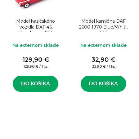
Model hasičského
Model kamióna DAF
vozidla DAF 46
2600 1970 Blue/White
Brandweer 1974
1:43
červený 1:43
Na externom sklade
Na externom sklade
129,90 €
32,90 €
Jednotková
Jednotková
129,90 € / 1 ks
32,90 € / 1 ks
cena:
cena:
DO KOŠÍKA
DO KOŠÍKA