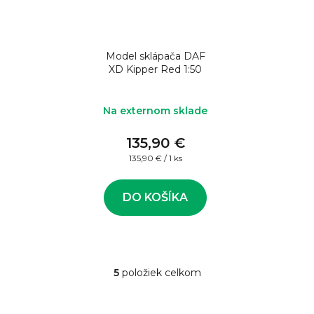
Model sklápača DAF
XD Kipper Red 1:50
Na externom sklade
135,90 €
Jednotková
135,90 € / 1 ks
cena:
DO KOŠÍKA
5
položiek celkom
O
v
l