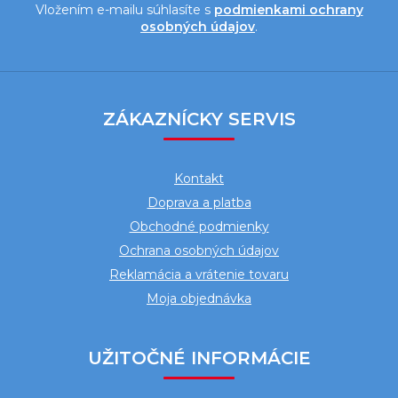
Vložením e-mailu súhlasíte s
podmienkami ochrany
osobných údajov
.
Z
á
ZÁKAZNÍCKY SERVIS
p
ä
Kontakt
t
Doprava a platba
i
Obchodné podmienky
e
Ochrana osobných údajov
Reklamácia a vrátenie tovaru
Moja objednávka
UŽITOČNÉ INFORMÁCIE