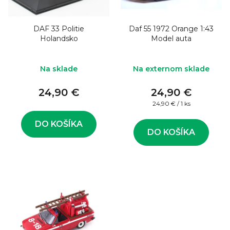
o
s
d
p
u
DAF 33 Politie
Daf 55 1972 Orange 1:43
r
Holandsko
Model auta
k
o
t
d
Na sklade
Na externom sklade
o
u
v
24,90 €
24,90 €
k
Jednotková
24,90 € / 1 ks
t
cena:
o
DO KOŠÍKA
DO KOŠÍKA
v