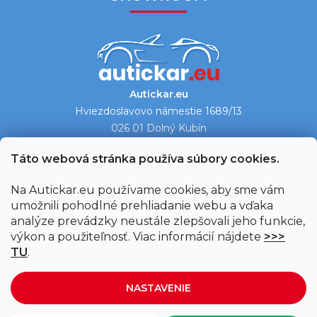
Autickar.eu
Hviezdoslavovo námestie 1689/13
026 01 Dolný Kubín
Ukázať na mape →
Táto webová stránka používa súbory cookies.
Na Autickar.eu používame cookies, aby sme vám
umožnili pohodlné prehliadanie webu a vďaka
analýze prevádzky neustále zlepšovali jeho funkcie,
výkon a použiteľnosť. Viac informácií nájdete
>>>
TU
.
NASTAVENIE