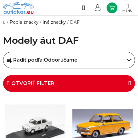
Prejsť
na
Hľadať
NÁKUP
obsah
KOŠÍK
Domov
/
Podľa značky
/
Iné značky
/
DAF
Modely áut DAF
R
Radiť podľa:
Odporúčame
a
d
e
OTVORIŤ FILTER
n
i
V
e
ý
p
p
r
i