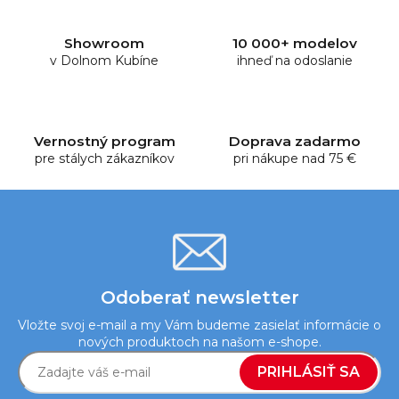
á
d
Showroom
10 000+ modelov
a
v Dolnom Kubíne
ihneď na odoslanie
c
i
e
p
Vernostný program
Doprava zadarmo
r
pre stálych zákazníkov
pri nákupe nad 75 €
v
k
y
v
ý
p
i
Odoberať newsletter
s
Vložte svoj e-mail a my Vám budeme zasielať informácie o
u
nových produktoch na našom e-shope.
PRIHLÁSIŤ SA