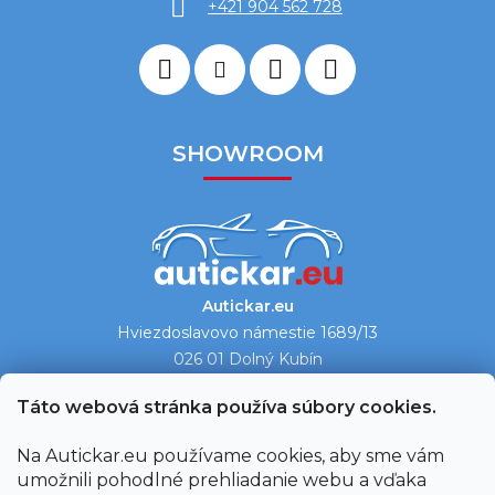
+421 904 562 728
SHOWROOM
Autickar.eu
Hviezdoslavovo námestie 1689/13
026 01 Dolný Kubín
Ukázať na mape →
Táto webová stránka používa súbory cookies.
Na Autickar.eu používame cookies, aby sme vám
umožnili pohodlné prehliadanie webu a vďaka