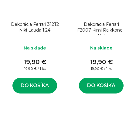
Dekorácia Ferrari 312T2
Dekorácia Ferrari
Niki Lauda 1:24
F2007 Kimi Raikkonen
1:24
Na sklade
Na sklade
19,90 €
19,90 €
Jednotková
Jednotková
19,90 € / 1 ks
19,90 € / 1 ks
cena:
cena:
DO KOŠÍKA
DO KOŠÍKA