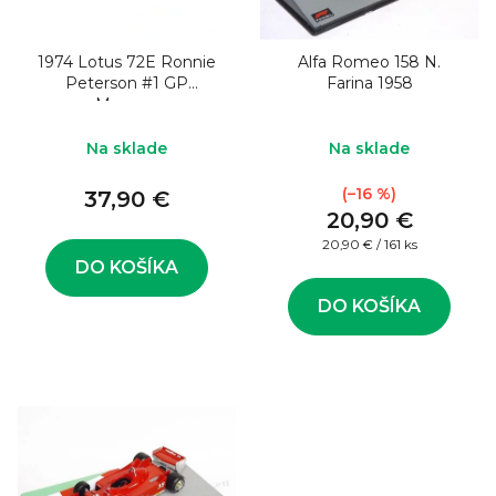
o
s
d
p
u
1974 Lotus 72E Ronnie
Alfa Romeo 158 N.
r
Peterson #1 GP
Farina 1958
k
o
Monaco
t
d
Na sklade
Na sklade
o
u
(–16 %)
v
37,90 €
k
20,90 €
t
Jednotková
20,90 € / 161 ks
o
cena:
DO KOŠÍKA
v
DO KOŠÍKA