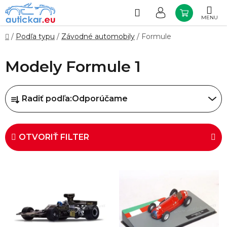
Prejsť
na
Hľadať
NÁKUP
obsah
KOŠÍK
Domov
/
Podľa typu
/
Závodné automobily
/
Formule
Modely Formule 1
R
Radiť podľa:
Odporúčame
a
d
e
OTVORIŤ FILTER
n
i
V
e
ý
p
p
r
i