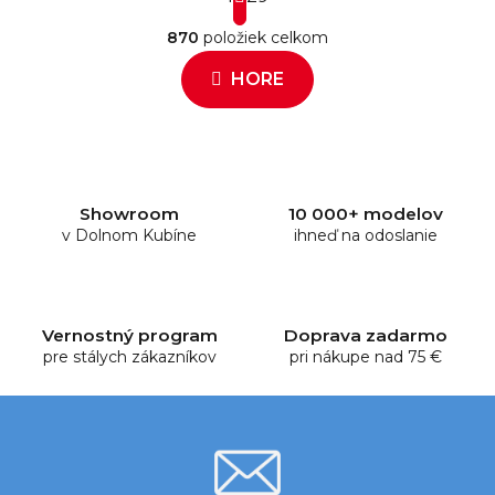
O
r
870
položiek celkom
á
v
n
l
HORE
k
á
o
d
v
a
a
c
n
i
i
e
e
Showroom
10 000+ modelov
v Dolnom Kubíne
p
ihneď na odoslanie
r
v
k
y
Vernostný program
Doprava zadarmo
pre stálych zákazníkov
v
pri nákupe nad 75 €
ý
p
i
s
u