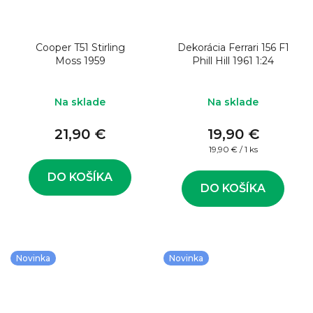
Cooper T51 Stirling
Dekorácia Ferrari 156 F1
Moss 1959
Phill Hill 1961 1:24
Na sklade
Na sklade
21,90 €
19,90 €
Jednotková
19,90 € / 1 ks
cena:
DO KOŠÍKA
DO KOŠÍKA
Novinka
Novinka