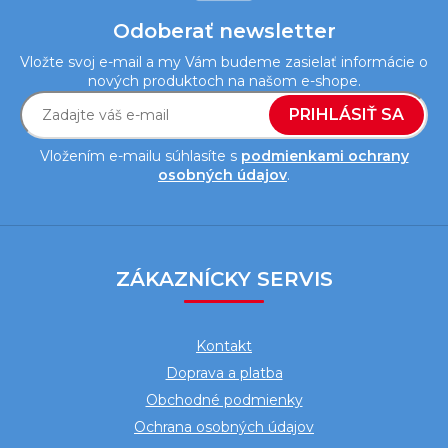
Odoberať newsletter
Vložte svoj e-mail a my Vám budeme zasielať informácie o
nových produktoch na našom e-shope.
PRIHLÁSIŤ SA
Vložením e-mailu súhlasíte s
podmienkami ochrany
osobných údajov
.
Z
á
ZÁKAZNÍCKY SERVIS
p
ä
Kontakt
t
Doprava a platba
i
Obchodné podmienky
e
Ochrana osobných údajov