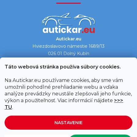
Autickar.eu
Hviezdoslavovo námestie 1689/13
026 01 Dolný Kubín
Ukázať na mape →
Táto webová stránka používa súbory cookies.
Na Autickar.eu používame cookies, aby sme vám
umožnili pohodlné prehliadanie webu a vďaka
analýze prevádzky neustále zlepšovali jeho funkcie,
výkon a použiteľnosť. Viac informácií nájdete
>>>
TU
.
NASTAVENIE