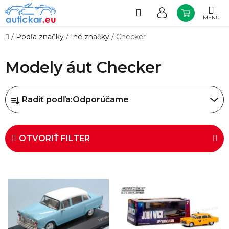
Prejsť
na
Hľadať
NÁKUP
obsah
KOŠÍK
Domov
/
Podľa značky
/
Iné značky
/
Checker
Modely áut Checker
R
Radiť podľa:
Odporúčame
a
d
e
OTVORIŤ FILTER
n
i
V
e
ý
p
p
r
i