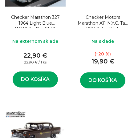
o
s
d
p
u
Checker Marathon 327
Checker Motors
r
1964 Light Blue
Marathon A11 N.Y.C. Taxi
k
o
W/White Roof 1:43
1974 John Wick
Model auta
t
d
Na externom sklade
Na sklade
o
u
(–20 %)
v
22,90 €
k
19,90 €
Jednotková
22,90 € / 1 ks
t
cena:
o
DO KOŠÍKA
DO KOŠÍKA
v