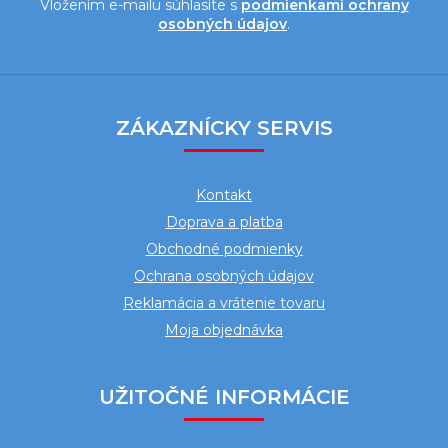
Vložením e-mailu súhlasíte s
podmienkami ochrany
osobných údajov
.
Z
á
ZÁKAZNÍCKY SERVIS
p
ä
Kontakt
t
Doprava a platba
i
Obchodné podmienky
e
Ochrana osobných údajov
Reklamácia a vrátenie tovaru
Moja objednávka
UŽITOČNÉ INFORMÁCIE