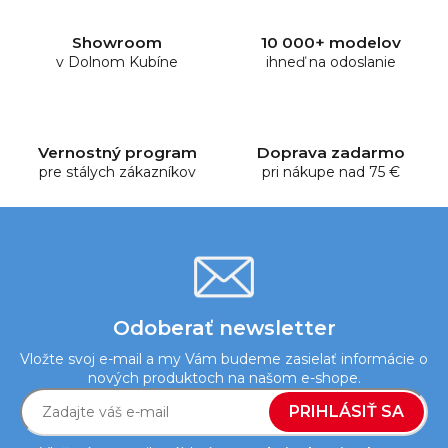
á
d
Showroom
10 000+ modelov
a
v Dolnom Kubíne
ihneď na odoslanie
c
i
e
p
Vernostný program
Doprava zadarmo
r
pre stálych zákazníkov
pri nákupe nad 75 €
v
k
y
v
ý
p
i
Odoberať newsletter
s
Vložte svoj e-mail a my Vám budeme zasielať informácie o
u
nových produktoch na našom e-shope.
PRIHLÁSIŤ SA