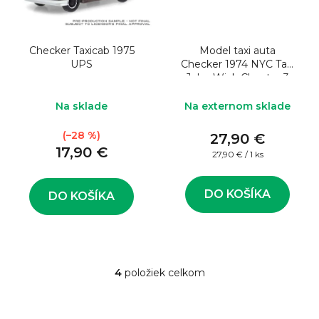
Checker Taxicab 1975
Model taxi auta
UPS
Checker 1974 NYC Taxi
John Wick Chapter 3
Parabellum 2019 1:43
Na sklade
Na externom sklade
(–28 %)
27,90 €
17,90 €
Jednotková
27,90 € / 1 ks
cena:
DO KOŠÍKA
DO KOŠÍKA
4
položiek celkom
O
v
l