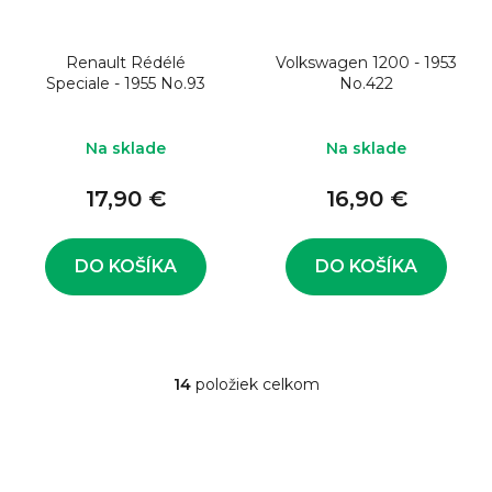
Renault Rédélé
Volkswagen 1200 - 1953
Speciale - 1955 No.93
No.422
Na sklade
Na sklade
17,90 €
16,90 €
DO KOŠÍKA
DO KOŠÍKA
14
položiek celkom
O
v
l
á
d