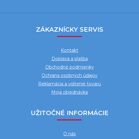
Z
á
ZÁKAZNÍCKY SERVIS
p
ä
Kontakt
t
Doprava a platba
i
Obchodné podmienky
e
Ochrana osobných údajov
Reklamácia a vrátenie tovaru
Moja objednávka
UŽITOČNÉ INFORMÁCIE
O nás