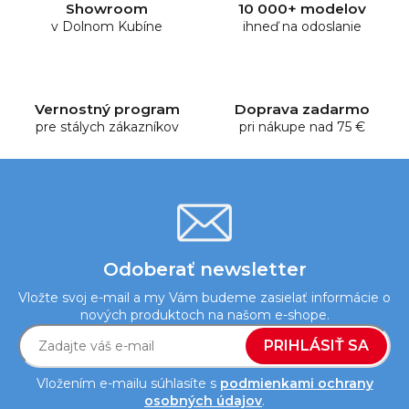
Showroom
10 000+ modelov
a
v Dolnom Kubíne
ihneď na odoslanie
c
i
e
p
Vernostný program
Doprava zadarmo
r
pre stálych zákazníkov
pri nákupe nad 75 €
v
k
y
v
ý
p
i
Odoberať newsletter
s
Vložte svoj e-mail a my Vám budeme zasielať informácie o
u
nových produktoch na našom e-shope.
PRIHLÁSIŤ SA
Vložením e-mailu súhlasíte s
podmienkami ochrany
osobných údajov
.