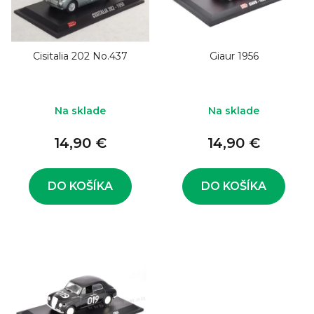
i
o
s
d
p
u
Cisitalia 202 No.437
Giaur 1956
r
k
o
t
d
Na sklade
Na sklade
o
u
v
14,90 €
14,90 €
k
t
o
DO KOŠÍKA
DO KOŠÍKA
v