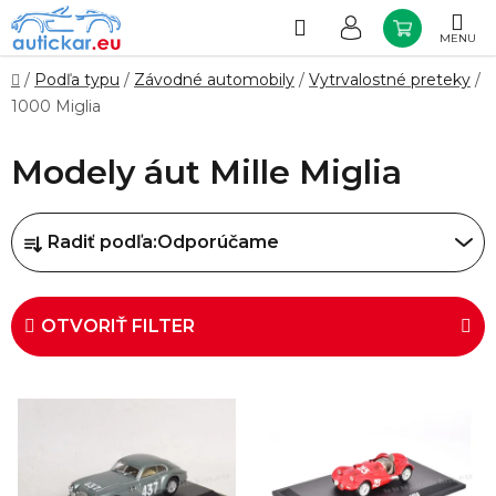
Prejsť
na
Hľadať
NÁKUP
obsah
KOŠÍK
Domov
/
Podľa typu
/
Závodné automobily
/
Vytrvalostné preteky
/
1000 Miglia
Modely áut Mille Miglia
R
Radiť podľa:
Odporúčame
a
d
e
OTVORIŤ FILTER
n
i
V
e
ý
p
p
r