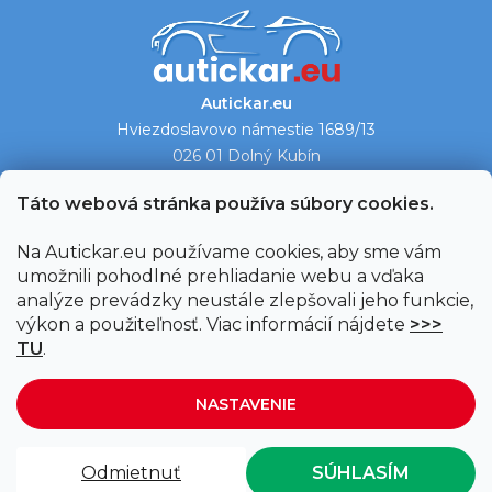
Autickar.eu
Hviezdoslavovo námestie 1689/13
026 01 Dolný Kubín
Ukázať na mape →
Táto webová stránka používa súbory cookies.
Na Autickar.eu používame cookies, aby sme vám
umožnili pohodlné prehliadanie webu a vďaka
analýze prevádzky neustále zlepšovali jeho funkcie,
výkon a použiteľnosť. Viac informácií nájdete
>>>
TU
.
NASTAVENIE
Vytvoril Shoptet
|
Upravil Balkys
Odmietnuť
SÚHLASÍM
Copyright 2026
Autickar.eu
. Všetky práva vyhradené.