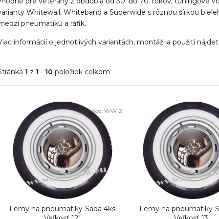
vhodné pre veterány z obdobia od 30. do 70. rokov, tuningové v
varianty Whitewall, Whiteband a Superwide s rôznou šírkou bie
medzi pneumatiku a ráfik.
Viac informácií o jednotlivých variantách, montáži a použití nájd
Stránka
1
z
1
-
10
položiek celkom
V
Kód:
WW12
ý
p
i
s
p
r
o
Lemy na pneumatiky-Sada 4ks
Lemy na pneumatiky-S
Veľkosť 12"
Veľkosť 13"