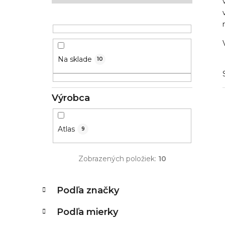
ý
p
a
n
Na sklade
10
e
l
Výrobca
Atlas
9
Zobrazených položiek:
10
K
Preskočiť
Podľa značky
kategórie
a
t
Podľa mierky
e