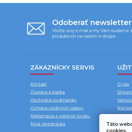
Z
á
Odoberať newsletter
p
Vložte svoj e-mail a my Vám budeme z
produktoch na našom e-shope.
ä
t
i
e
ZÁKAZNÍCKY SERVIS
UŽI
Kontakt
O nás
Doprava a platba
Showr
Obchodné podmienky
Vernos
Ochrana osobných údajov
Najčast
Reklamácia a vrátenie tovaru
Blog
Moja objednávka
Táto webo
cookies.