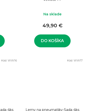
u
k
Na sklade
t
o
49,90 €
v
DO KOŠÍKA
Kód:
WW16
Kód:
WW17
ada 4ks
Lemy na pneumatiky-Sada 4ks