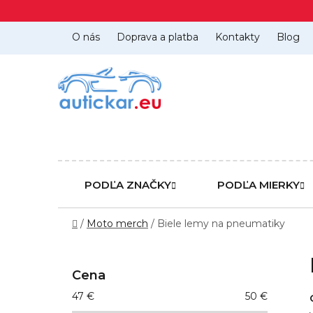
Prejsť
na
obsah
O nás
Doprava a platba
Kontakty
Blog
PODĽA ZNAČKY
PODĽA MIERKY
Domov
/
Moto merch
/
Biele lemy na pneumatiky
B
o
Cena
č
47
€
50
€
n