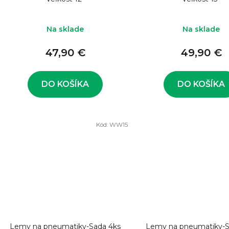
d
u
k
Na sklade
Na sklade
t
47,90 €
49,90 €
o
v
DO KOŠÍKA
DO KOŠÍKA
Kód:
WW15
Lemy na pneumatiky-Sada 4ks
Lemy na pneumatiky-S