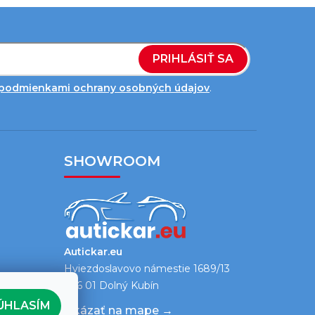
PRIHLÁSIŤ SA
podmienkami ochrany osobných údajov
.
SHOWROOM
Autickar.eu
Hviezdoslavovo námestie 1689/13
026 01 Dolný Kubín
ÚHLASÍM
Ukázať na mape →