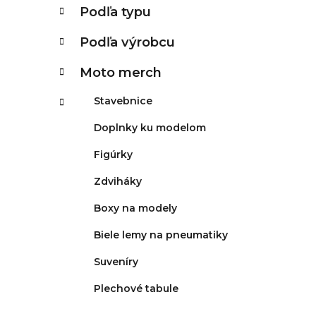
g
Podľa typu
ó
r
Podľa výrobcu
i
e
Moto merch
Stavebnice
Doplnky ku modelom
Figúrky
Zdviháky
Boxy na modely
Biele lemy na pneumatiky
Suveníry
Plechové tabule