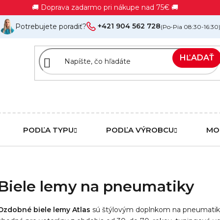
🚚 Doprava zadarmo pri nákupe nad 75€ 🚚
+421 904 562 728
Potrebujete poradiť?
(Po-Pia 08:30-16:30
HĽADAŤ
PODĽA TYPU
PODĽA VÝROBCU
MO
Biele lemy na pneumatiky
Ozdobné biele lemy Atlas
sú štýlovým doplnkom na pneumatiky,