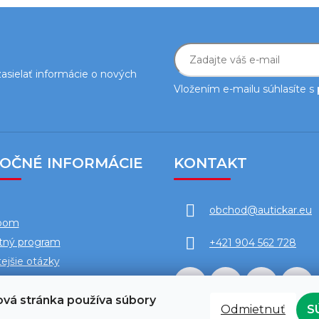
i
e
p
r
v
asielať informácie o nových
k
Vložením e-mailu súhlasíte s
y
v
ý
p
i
TOČNÉ INFORMÁCIE
KONTAKT
s
u
obchod
@
autickar.eu
oom
tný program
+421 904 562 728
ejšie otázky
vá stránka používa súbory
Odmietnuť
S