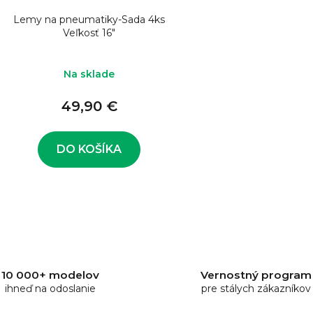
Lemy na pneumatiky-Sada 4ks
Veľkosť 16"
Na sklade
49,90 €
DO KOŠÍKA
O
v
l
á
d
10 000+ modelov
Vernostný program
a
ihneď na odoslanie
pre stálych zákazníkov
c