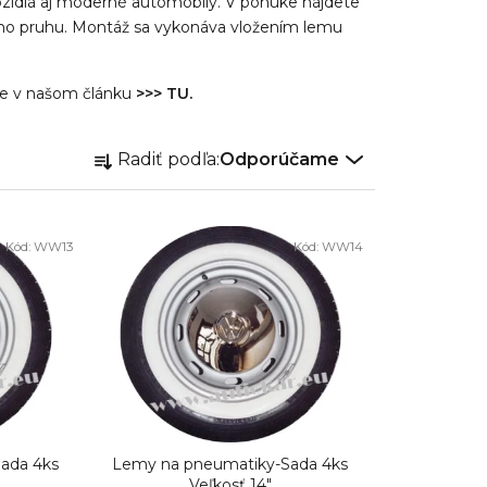
ozidlá aj moderné automobily. V ponuke nájdete
leho pruhu. Montáž sa vykonáva vložením lemu
ete v našom článku
>>> TU.
R
Radiť podľa:
Odporúčame
a
d
e
Kód:
WW13
Kód:
WW14
n
i
e
p
r
o
d
ada 4ks
Lemy na pneumatiky-Sada 4ks
Veľkosť 14"