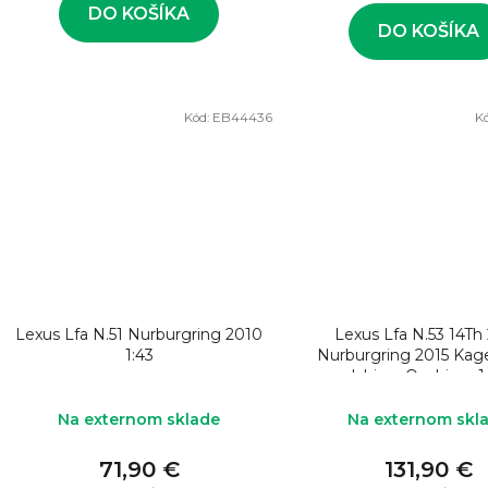
v
DO KOŠÍKA
DO KOŠÍKA
Kód:
EB44436
K
Lexus Lfa N.51 Nurburgring 2010
Lexus Lfa N.53 14Th
1:43
Nurburgring 2015 Ka
Ishiura-Ooshima 1
Na externom sklade
Na externom skl
71,90 €
131,90 €