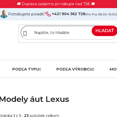
🚚 Doprava zadarmo pri nákupe nad 75€ 🚚
+421 904 562 728
Potrebujete poradiť?
(Po-Pia 08:30-16:30
HĽADAŤ
PODĽA TYPU
PODĽA VÝROBCU
MO
Modely áut Lexus
Stránka
1
z
1
-
23
položiek celkom