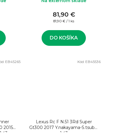
ade
Na externom sklade
81,90 €
Jednotková
81,90 € / 1 ks
cena:
DO KOŠÍKA
ód:
EB45265
Kód:
EB45536
nner
Lexus Rc F N.51 3Rd Super
0 2015
Gt300 2017 Y.nakayama-S.tsuboi
1:43
1:43