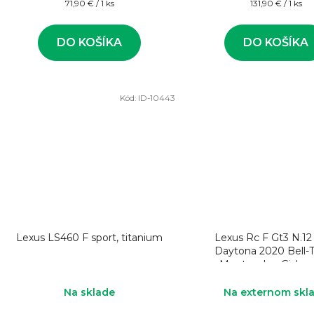
Jednotková
Jednotková
71,90 € / 1 ks
131,90 € / 1 ks
cena:
cena:
DO KOŠÍKA
DO KOŠÍKA
Kód:
ID-10443
Lexus LS460 F sport, titanium
Lexus Rc F Gt3 N.12
Daytona 2020 Bell-Te
Montecalvo-Gisber.
Na sklade
Na externom skl