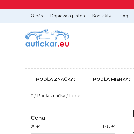
Prejsť
na
obsah
O nás
Doprava a platba
Kontakty
Blog
PODĽA ZNAČKY
PODĽA MIERKY
Domov
/
Podľa značky
/
Lexus
B
o
Cena
č
25
€
148
€
n