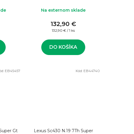
ade
Na externom sklade
132,90 €
Jednotková
132,90 € / 1 ks
cena:
DO KOŠÍKA
ód:
EB45457
Kód:
EB44740
 Super Gt
Lexus Sc430 N.19 7Th Super