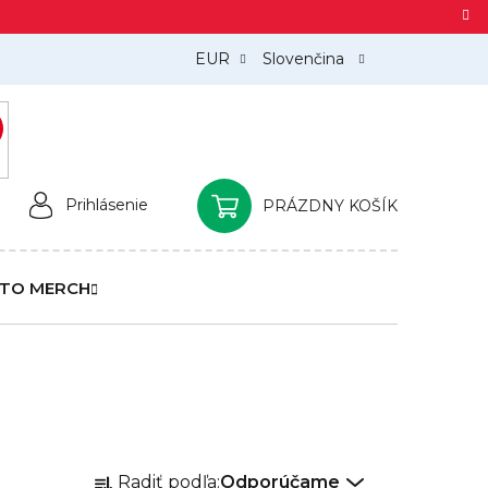
EUR
Slovenčina
)
Prihlásenie
PRÁZDNY KOŠÍK
NÁKUPNÝ
KOŠÍK
TO MERCH
R
Radiť podľa:
Odporúčame