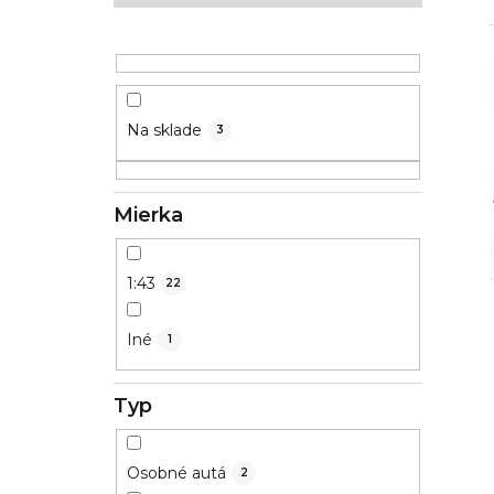
ý
p
a
n
Na sklade
3
e
l
Mierka
1:43
22
Iné
1
Typ
Osobné autá
2