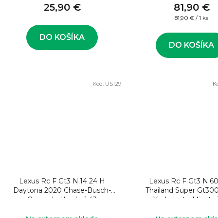
25,90 €
81,90 €
Jednotková
81,90 € / 1 ks
cena:
DO KOŠÍKA
DO KOŠÍKA
Kód:
US129
K
Lexus Rc F Gt3 N.14 24 H
Lexus Rc F Gt3 N.6
Daytona 2020 Chase-Busch-
Thailand Super Gt30
Quesada-Hawks.1:43
Yoshimoto-Miyata 