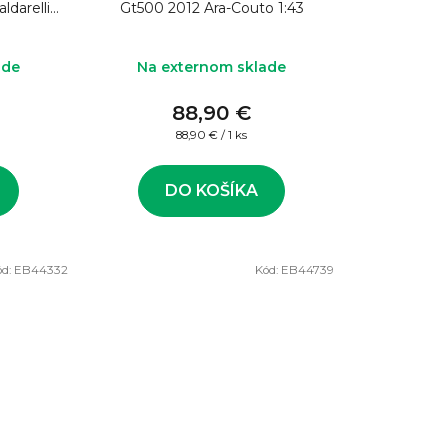
ldarelli
Gt500 2012 Ara-Couto 1:43
ade
Na externom sklade
88,90 €
Jednotková
88,90 € / 1 ks
cena:
DO KOŠÍKA
ód:
EB44332
Kód:
EB44739