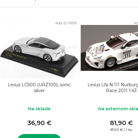
V
Kód:
ID-9959
K
ý
p
i
s
p
r
o
Lexus LC500 (URZ100), sonic
Lexus Lfa N.111 Nurburg
d
silver
Race 2011 1:43
u
k
Na sklade
Na externom skl
t
36,90 €
81,90 €
o
Jednotková
81,90 € / 1 ks
cena: