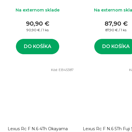
Na externom sklade
Na externom skl
90,90 €
87,90 €
Jednotková
Jednotková
90,90 € / 1 ks
87,90 € / 1 ks
cena:
cena:
DO KOŠÍKA
DO KOŠÍKA
Kód:
EB45387
K
Lexus Rc F N.6 4Th Okayama
Lexus Rc F N.6 5Th Fuji