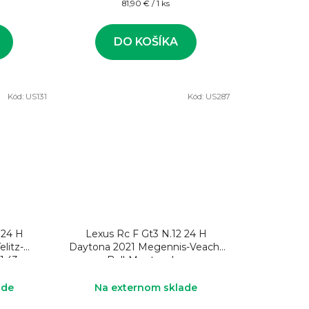
Jednotková
81,90 € / 1 ks
cena:
DO KOŠÍKA
Kód:
US131
Kód:
US287
 24 H
Lexus Rc F Gt3 N.12 24 H
litz-
Daytona 2021 Megennis-Veach-
1:43
Bell-Montecalvo
ade
Na externom sklade