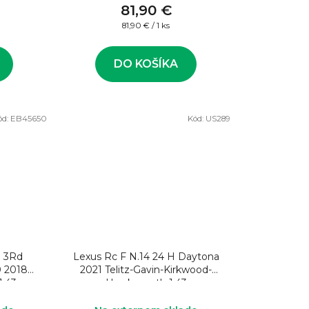
81,90 €
Jednotková
81,90 € / 1 ks
cena:
DO KOŠÍKA
ód:
EB45650
Kód:
US289
0 3Rd
Lexus Rc F N.14 24 H Daytona
0 2018
2021 Telitz-Gavin-Kirkwood-
1:43
Hawksworth 1:43