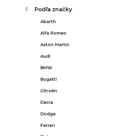
K
Preskočiť
Podľa značky
kategórie
a
t
Abarth
e
g
Alfa Romeo
ó
Aston Martin
r
i
Audi
e
BMW
Bugatti
Citroën
Dacia
Dodge
Ferrari