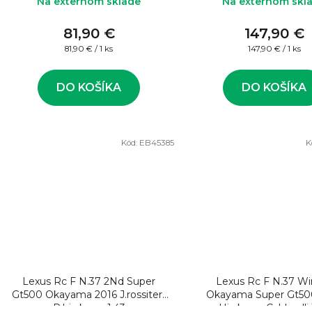
Na externom sklade
Na externom skl
81,90 €
147,90 €
Jednotková
Jednotková
81,90 € / 1 ks
147,90 € / 1 ks
cena:
cena:
DO KOŠÍKA
DO KOŠÍKA
Kód:
EB45385
K
Lexus Rc F N.37 2Nd Super
Lexus Rc F N.37 Wi
Gt500 Okayama 2016 J.rossiter-
Okayama Super Gt50
R.hirakawa 1:43
Hirakawa-Caldarelli 