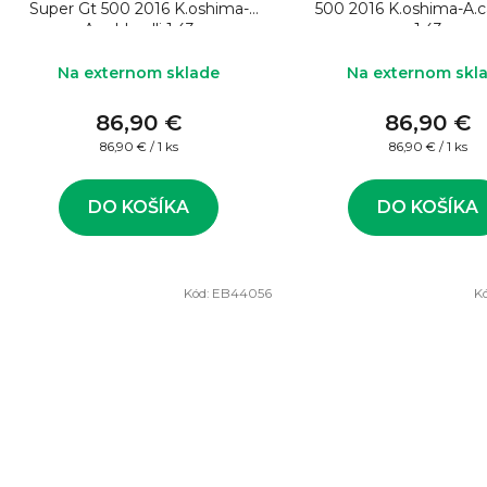
Super Gt 500 2016 K.oshima-
500 2016 K.oshima-A.ca
A.caldarelli 1:43
1:43
Na externom sklade
Na externom skl
86,90 €
86,90 €
Jednotková
Jednotková
86,90 € / 1 ks
86,90 € / 1 ks
cena:
cena:
DO KOŠÍKA
DO KOŠÍKA
Kód:
EB44056
K