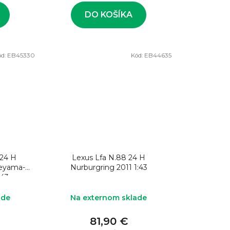
DO KOŠÍKA
ód:
EB45330
Kód:
EB44635
 24 H
Lexus Lfa N.88 24 H
geyama-
Nurburgring 2011 1:43
:43
ade
Na externom sklade
81,90 €