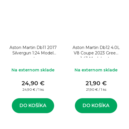
Aston Martin Db11 2017
Aston Martin Db12 4.0L
Silvergun 1:24 Model
V8 Coupe 2023 Green
auta
1:43 Model auta
Na externom sklade
Na externom sklade
24,90 €
21,90 €
Jednotková
Jednotková
24,90 € / 1 ks
21,90 € / 1 ks
cena:
cena:
DO KOŠÍKA
DO KOŠÍKA