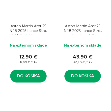
Aston Martin Amr 25
Aston Martin Amr 25
N.18 2025 Lance Stroll
N.18 2025 Lance Stroll
1:43 Model formule
Signature 1:24
Na externom sklade
Na externom sklade
12,90 €
43,90 €
Jednotková
Jednotková
12,90 € / 1 ks
43,90 € / 1 ks
cena:
cena:
DO KOŠÍKA
DO KOŠÍKA