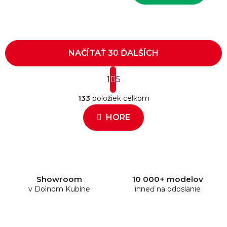
NAČÍTAŤ 30 ĎALŠÍCH
S
1
t
5
O
r
133
položiek celkom
á
v
n
l
HORE
k
á
o
d
v
a
a
c
n
i
i
e
e
Showroom
10 000+ modelov
v Dolnom Kubíne
p
ihneď na odoslanie
r
v
k