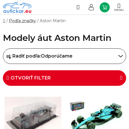
Prejsť
na
Hľadať
NÁKUP
obsah
KOŠÍK
Domov
/
Podľa značky
/
Aston Martin
Modely áut Aston Martin
R
Radiť podľa:
Odporúčame
a
d
e
OTVORIŤ FILTER
n
i
V
e
ý
p
p
r
i