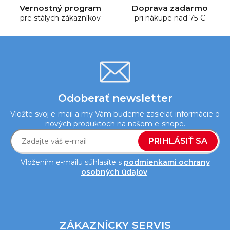
y
Vernostný program
Doprava zadarmo
pre stálych zákazníkov
v
pri nákupe nad 75 €
ý
p
i
s
u
Odoberať newsletter
Vložte svoj e-mail a my Vám budeme zasielať informácie o
nových produktoch na našom e-shope.
PRIHLÁSIŤ SA
Vložením e-mailu súhlasíte s
podmienkami ochrany
osobných údajov
.
Z
á
ZÁKAZNÍCKY SERVIS