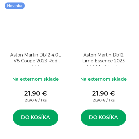
Novinka
Aston Martin Db12 4.0L
Aston Martin Db12
V8 Coupe 2023 Red
Lime Essence 2023
1:43
1:43 Model auta
Na externom sklade
Na externom sklade
21,90 €
21,90 €
Jednotková
Jednotková
21,90 € / 1 ks
21,90 € / 1 ks
cena:
cena:
DO KOŠÍKA
DO KOŠÍKA