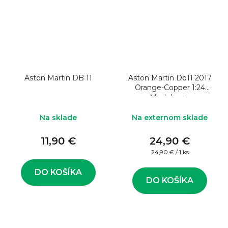
Aston Martin DB 11
Aston Martin Db11 2017
Orange-Copper 1:24
Model auta
Na sklade
Na externom sklade
11,90 €
24,90 €
Jednotková
24,90 € / 1 ks
cena:
DO KOŠÍKA
DO KOŠÍKA