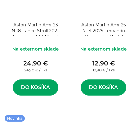
Aston Martin Amr 23
Aston Martin Amr 25
N.18 Lance Stroll 2023
N.14 2025 Fernando
Signature 1:43 Model
Alonso 1:43 Model
formule
formule
Na externom sklade
Na externom sklade
24,90 €
12,90 €
Jednotková
Jednotková
24,90 € / 1 ks
12,90 € / 1 ks
cena:
cena:
DO KOŠÍKA
DO KOŠÍKA
Novinka