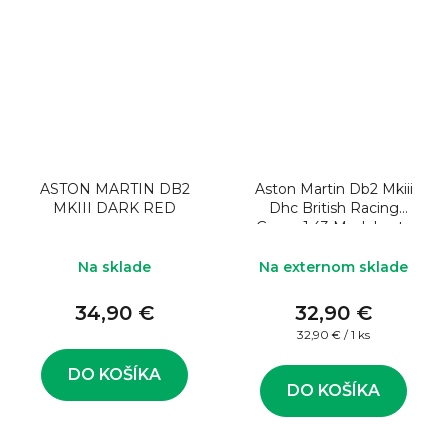
ASTON MARTIN DB2
Aston Martin Db2 Mkiii
MKIII DARK RED
Dhc British Racing
Green 1:43 Model auta
Na sklade
Na externom sklade
34,90 €
32,90 €
Jednotková
32,90 € / 1 ks
cena:
DO KOŠÍKA
DO KOŠÍKA