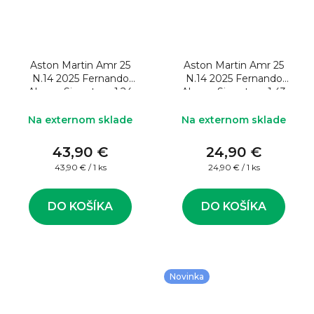
Aston Martin Amr 25
Aston Martin Amr 25
N.14 2025 Fernando
N.14 2025 Fernando
Alonso Signature 1:24
Alonso Signature 1:43
Model formule
Na externom sklade
Na externom sklade
43,90 €
24,90 €
Jednotková
Jednotková
43,90 € / 1 ks
24,90 € / 1 ks
cena:
cena:
DO KOŠÍKA
DO KOŠÍKA
Novinka