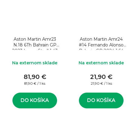
Aston Martin Amr23
Aston Martin Amr24
N.18 6Th Bahrain GP
#14 Fernando Alonso
2023 Lance Stroll 1:43
Bahrain GP 2024 1:64
Model formule
Model formule
Na externom sklade
Na externom sklade
81,90 €
21,90 €
Jednotková
Jednotková
81,90 € / 1 ks
21,90 € / 1 ks
cena:
cena:
DO KOŠÍKA
DO KOŠÍKA