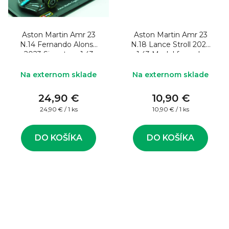
Aston Martin Amr 23
Aston Martin Amr 23
N.14 Fernando Alonso
N.18 Lance Stroll 2023
2023 Signature 1:43
1:43 Model formule
Model formule
Na externom sklade
Na externom sklade
24,90 €
10,90 €
Jednotková
Jednotková
24,90 € / 1 ks
10,90 € / 1 ks
cena:
cena:
DO KOŠÍKA
DO KOŠÍKA