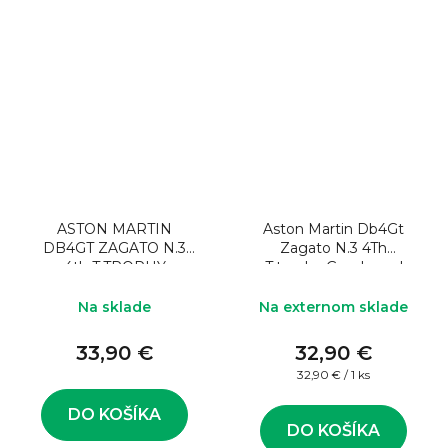
ASTON MARTIN
Aston Martin Db4Gt
DB4GT ZAGATO N.3
Zagato N.3 4Th
4th T.TROPHY
T.trophy Goodwood
GOODWOOD 1961
1961 J.clark 1:43
J.CLARK
Na sklade
Na externom sklade
33,90 €
32,90 €
Jednotková
32,90 € / 1 ks
cena:
DO KOŠÍKA
DO KOŠÍKA