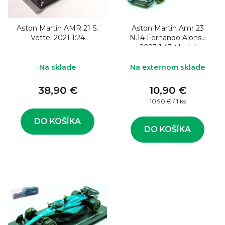
o
s
d
p
u
Aston Martin AMR 21 S.
Aston Martin Amr 23
r
Vettel 2021 1:24
N.14 Fernando Alonso
k
o
2023 1:43 Model
formule
t
d
Na sklade
Na externom sklade
o
u
v
38,90 €
10,90 €
k
Jednotková
10,90 € / 1 ks
t
cena:
o
DO KOŠÍKA
DO KOŠÍKA
v