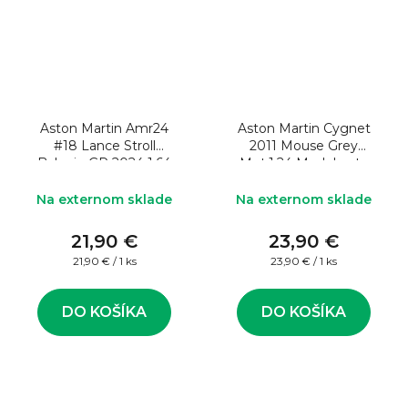
Aston Martin Amr24
Aston Martin Cygnet
#18 Lance Stroll
2011 Mouse Grey
Bahrain GP 2024 1:64
Met.1:24 Model auta
Model formule
Na externom sklade
Na externom sklade
21,90 €
23,90 €
Jednotková
Jednotková
21,90 € / 1 ks
23,90 € / 1 ks
cena:
cena:
DO KOŠÍKA
DO KOŠÍKA