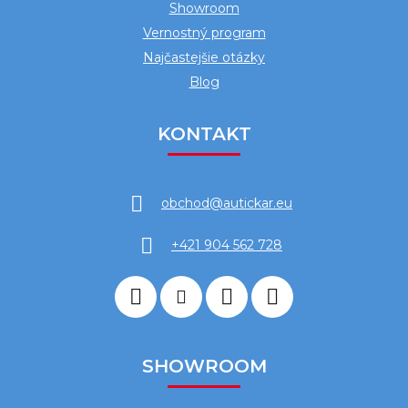
Showroom
Vernostný program
Najčastejšie otázky
Blog
KONTAKT
obchod
@
autickar.eu
+421 904 562 728
SHOWROOM