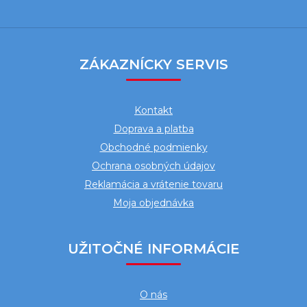
Z
á
ZÁKAZNÍCKY SERVIS
p
ä
Kontakt
t
Doprava a platba
i
Obchodné podmienky
e
Ochrana osobných údajov
Reklamácia a vrátenie tovaru
Moja objednávka
UŽITOČNÉ INFORMÁCIE
O nás