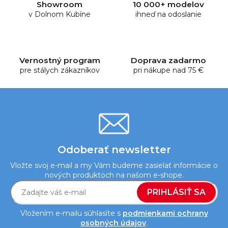
Showroom
10 000+ modelov
a
v Dolnom Kubíne
ihneď na odoslanie
c
i
e
p
Vernostný program
Doprava zadarmo
r
pre stálych zákazníkov
pri nákupe nad 75 €
v
k
y
v
ý
p
i
Odoberať newsletter
s
Vložte svoj e-mail a my Vám budeme zasielať informácie o
u
nových produktoch na našom e-shope.
PRIHLÁSIŤ SA
Vložením e-mailu súhlasíte s
podmienkami ochrany
osobných údajov
.