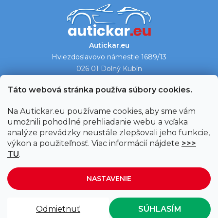
Autickar.eu
Hviezdoslavovo námestie 1689/13
026 01 Dolný Kubín
Ukázať na mape →
Táto webová stránka používa súbory cookies.
Na Autickar.eu používame cookies, aby sme vám
umožnili pohodlné prehliadanie webu a vďaka
analýze prevádzky neustále zlepšovali jeho funkcie,
výkon a použiteľnosť. Viac informácií nájdete
>>>
TU
.
NASTAVENIE
Vytvoril Shoptet
|
Upravil Balkys
Odmietnuť
SÚHLASÍM
Copyright 2026
Autickar.eu
. Všetky práva vyhradené.