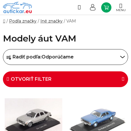
Prejsť
na
Hľadať
NÁKUP
obsah
KOŠÍK
Domov
/
Podľa značky
/
Iné značky
/
VAM
Modely áut VAM
R
Radiť podľa:
Odporúčame
a
d
e
OTVORIŤ FILTER
n
i
V
e
ý
p
p
r
i