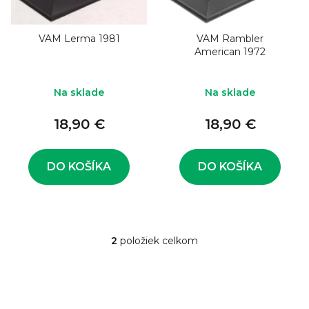
o
s
d
p
u
VAM Lerma 1981
VAM Rambler
r
American 1972
k
o
t
d
Na sklade
Na sklade
o
u
v
18,90 €
18,90 €
k
t
o
DO KOŠÍKA
DO KOŠÍKA
v
2
položiek celkom
O
v
l
á
d