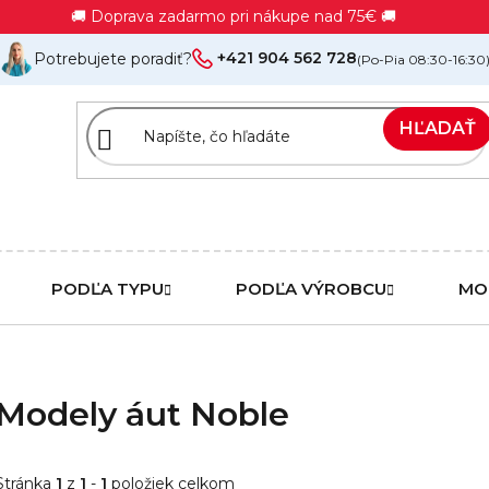
🚚 Doprava zadarmo pri nákupe nad 75€ 🚚
+421 904 562 728
Potrebujete poradiť?
(Po-Pia 08:30-16:30
HĽADAŤ
PODĽA TYPU
PODĽA VÝROBCU
MO
Modely áut Noble
Stránka
1
z
1
-
1
položiek celkom