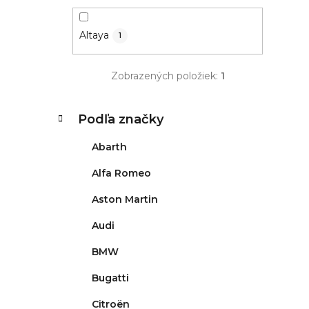
Altaya
1
Zobrazených položiek:
1
K
Preskočiť
Podľa značky
kategórie
a
t
Abarth
e
g
Alfa Romeo
ó
Aston Martin
r
i
Audi
e
BMW
Bugatti
Citroën