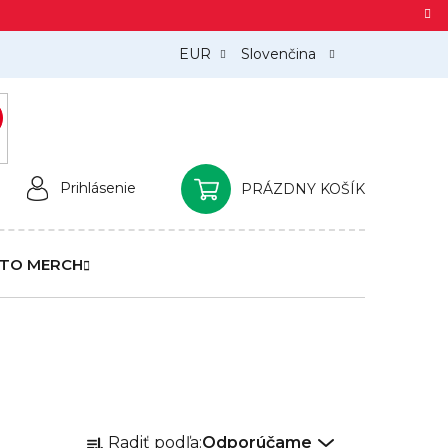
EUR
Slovenčina
)
Prihlásenie
PRÁZDNY KOŠÍK
NÁKUPNÝ
KOŠÍK
TO MERCH
R
Radiť podľa:
Odporúčame