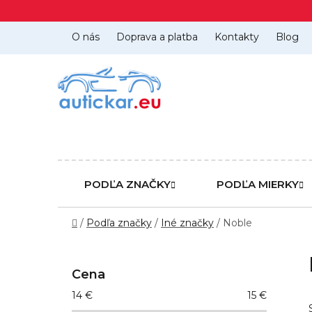
Prejsť
na
obsah
O nás
Doprava a platba
Kontakty
Blog
PODĽA ZNAČKY
PODĽA MIERKY
Domov
/
Podľa značky
/
Iné značky
/
Noble
B
o
Cena
č
14
€
15
€
n