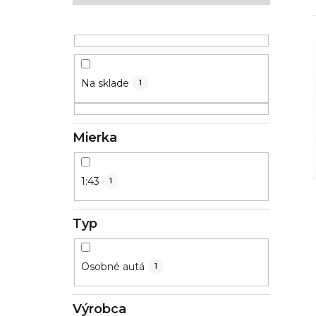
ý
p
a
n
Na sklade
1
e
l
Mierka
1:43
1
Typ
Osobné autá
1
Výrobca