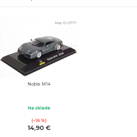
V
Kód:
ID-5777
ý
p
i
s
p
r
o
Noble M14
d
u
k
Na sklade
t
(–16 %)
o
14,90 €