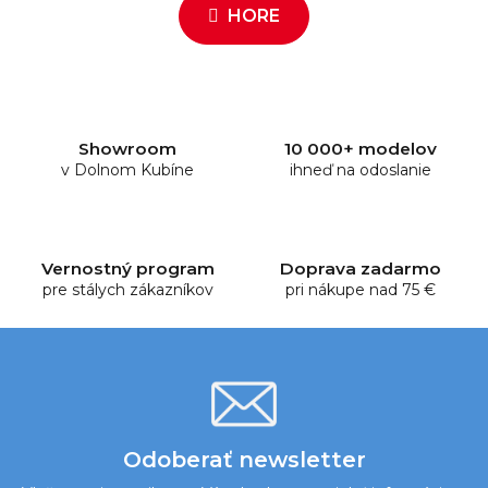
l
HORE
k
á
o
d
v
a
a
c
n
i
i
e
e
Showroom
10 000+ modelov
v Dolnom Kubíne
p
ihneď na odoslanie
r
v
k
y
Vernostný program
Doprava zadarmo
pre stálych zákazníkov
v
pri nákupe nad 75 €
ý
p
i
s
u
Odoberať newsletter