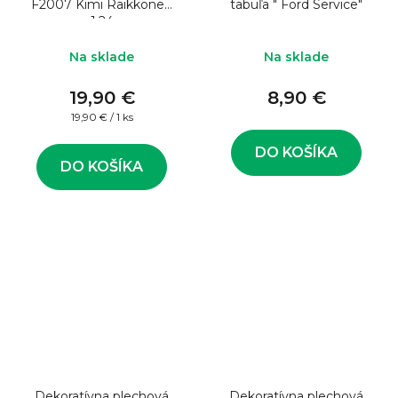
F2007 Kimi Raikkonen
tabuľa " Ford Service"
1:24
Na sklade
Na sklade
19,90 €
8,90 €
Jednotková
19,90 € / 1 ks
cena:
DO KOŠÍKA
DO KOŠÍKA
Dekoratívna plechová
Dekoratívna plechová