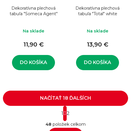
Dekoratívna plechová
Dekoratívna plechová
tabuľa "Someca Agent"
tabuľa "Total" white
Na sklade
Na sklade
11,90 €
13,90 €
DO KOŠÍKA
DO KOŠÍKA
NAČÍTAŤ 18 ĎALŠÍCH
S
1
t
2
O
r
48
položiek celkom
á
v
n