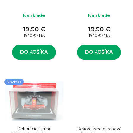
k
o
t
d
Na sklade
Na sklade
o
u
v
19,90 €
19,90 €
k
Jednotková
Jednotková
19,90 € / 1 ks
19,90 € / 1 ks
t
cena:
cena:
o
DO KOŠÍKA
DO KOŠÍKA
v
Novinka
Dekorácia Ferrari
Dekoratívna plechová