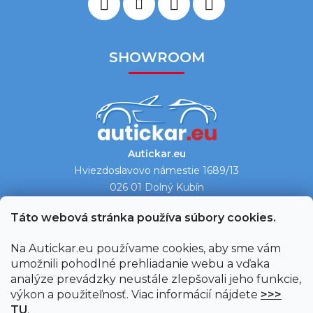
SHOWROOM
Autickar.eu
Hviezdoslavovo námestie 1689/13
026 01 Dolný Kubín
Ukázať na mape →
Táto webová stránka používa súbory cookies.
Na Autickar.eu používame cookies, aby sme vám
umožnili pohodlné prehliadanie webu a vďaka
analýze prevádzky neustále zlepšovali jeho funkcie,
výkon a použiteľnosť. Viac informácií nájdete
>>>
TU
.