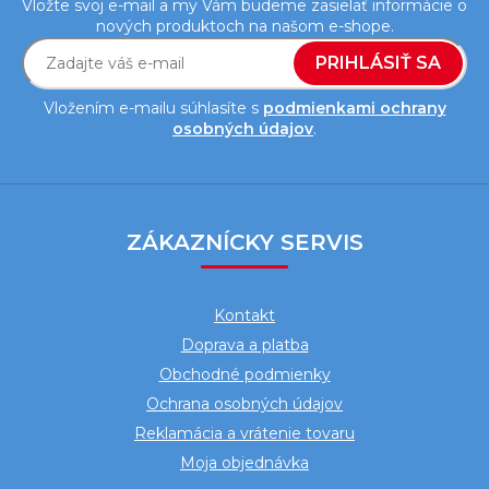
Vložte svoj e-mail a my Vám budeme zasielať informácie o
nových produktoch na našom e-shope.
PRIHLÁSIŤ SA
Vložením e-mailu súhlasíte s
podmienkami ochrany
osobných údajov
.
Z
á
ZÁKAZNÍCKY SERVIS
p
ä
Kontakt
t
Doprava a platba
i
Obchodné podmienky
e
Ochrana osobných údajov
Reklamácia a vrátenie tovaru
Moja objednávka