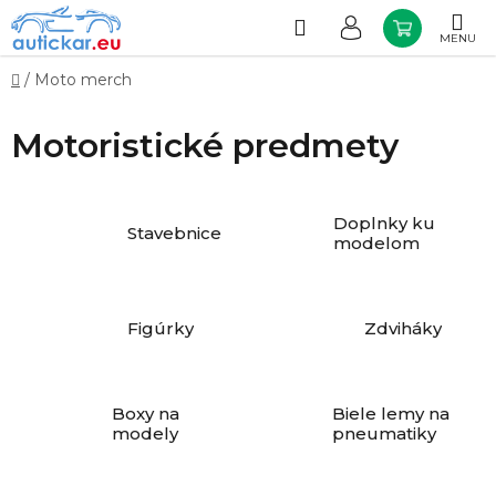
Prejsť
na
Hľadať
NÁKUP
obsah
KOŠÍK
Domov
/
Moto merch
Motoristické predmety
Doplnky ku
Stavebnice
modelom
Figúrky
Zdviháky
Boxy na
Biele lemy na
modely
pneumatiky