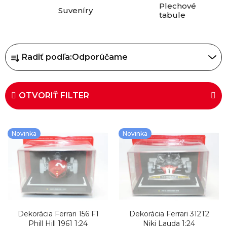
Plechové
Suveníry
tabule
R
Radiť podľa:
Odporúčame
a
d
e
OTVORIŤ FILTER
n
i
V
Novinka
Novinka
e
ý
p
p
r
i
o
s
d
p
u
Dekorácia Ferrari 156 F1
Dekorácia Ferrari 312T2
r
Phill Hill 1961 1:24
Niki Lauda 1:24