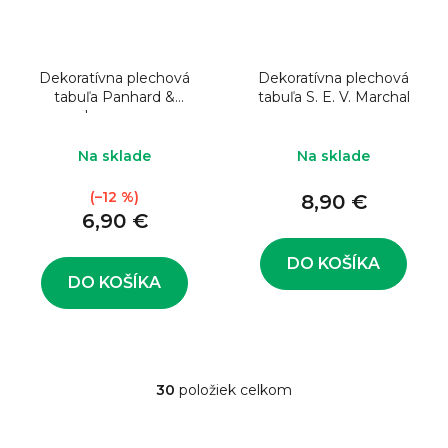
Dekoratívna plechová
Dekoratívna plechová
tabuľa Panhard &
tabuľa S. E. V. Marchal
Levassor
Na sklade
Na sklade
(–12 %)
8,90 €
6,90 €
DO KOŠÍKA
DO KOŠÍKA
30
položiek celkom
O
v
l