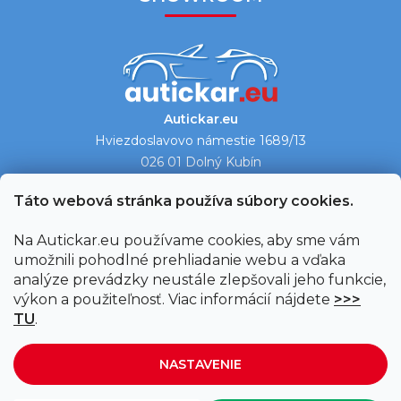
Autickar.eu
Hviezdoslavovo námestie 1689/13
026 01 Dolný Kubín
Ukázať na mape →
Táto webová stránka používa súbory cookies.
Na Autickar.eu používame cookies, aby sme vám
umožnili pohodlné prehliadanie webu a vďaka
analýze prevádzky neustále zlepšovali jeho funkcie,
výkon a použiteľnosť. Viac informácií nájdete
>>>
TU
.
NASTAVENIE