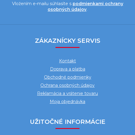
Vložením e-mailu súhlasíte s
podmienkami ochrany
osobných údajov
.
Z
á
ZÁKAZNÍCKY SERVIS
p
ä
Kontakt
t
Doprava a platba
i
Obchodné podmienky
e
Ochrana osobných údajov
Reklamácia a vrátenie tovaru
Moja objednávka
UŽITOČNÉ INFORMÁCIE