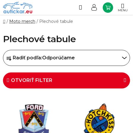
Prejsť
na
Hľadať
NÁKUP
obsah
KOŠÍK
Domov
/
Moto merch
/
Plechové tabule
Plechové tabule
R
Radiť podľa:
Odporúčame
a
d
e
OTVORIŤ FILTER
n
i
V
e
ý
p
p
r
i