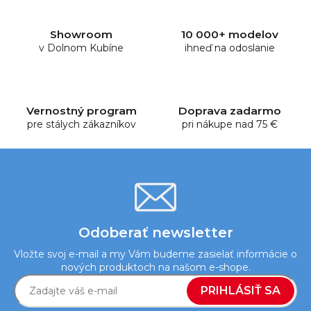
á
d
Showroom
10 000+ modelov
a
v Dolnom Kubíne
ihneď na odoslanie
c
i
e
p
Vernostný program
Doprava zadarmo
r
pre stálych zákazníkov
pri nákupe nad 75 €
v
k
y
v
ý
p
i
Odoberať newsletter
s
Vložte svoj e-mail a my Vám budeme zasielať informácie o
u
nových produktoch na našom e-shope.
PRIHLÁSIŤ SA