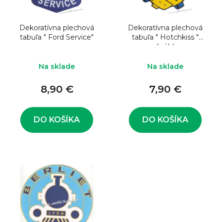
o
s
d
p
u
Dekoratívna plechová
Dekoratívna plechová
r
tabuľa " Ford Service"
tabuľa " Hotchkiss "
k
o
okrúhla
t
d
Na sklade
Na sklade
o
u
v
8,90 €
7,90 €
k
t
o
DO KOŠÍKA
DO KOŠÍKA
v