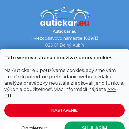
Autickar.eu
Hviezdoslavovo námestie 1689/13
026 01 Dolný Kubín
Ukázať na mape →
Táto webová stránka používa súbory cookies.
Na Autickar.eu používame cookies, aby sme vám
umožnili pohodlné prehliadanie webu a vďaka
analýze prevádzky neustále zlepšovali jeho funkcie,
výkon a použiteľnosť. Viac informácií nájdete
>>>
TU
.
NASTAVENIE
Vytvoril Shoptet
|
Upravil Balkys
Odmietnuť
SÚHLASÍM