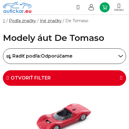
Prejsť
na
Hľadať
NÁKUP
obsah
KOŠÍK
Domov
/
Podľa značky
/
Iné značky
/
De Tomaso
Modely áut De Tomaso
R
Radiť podľa:
Odporúčame
a
d
e
OTVORIŤ FILTER
n
i
V
e
ý
p
p
r
i