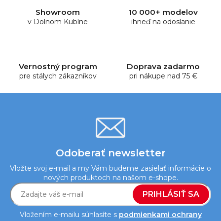
d
Showroom
10 000+ modelov
a
v Dolnom Kubíne
ihneď na odoslanie
c
i
e
p
Vernostný program
Doprava zadarmo
r
pre stálych zákazníkov
pri nákupe nad 75 €
v
k
y
v
ý
p
i
Odoberať newsletter
s
Vložte svoj e-mail a my Vám budeme zasielať informácie o
u
nových produktoch na našom e-shope.
PRIHLÁSIŤ SA
Vložením e-mailu súhlasíte s
podmienkami ochrany