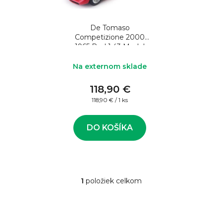
o
s
d
p
u
De Tomaso
r
Competizione 2000
k
o
1965 Red 1:43 Model
auta
t
d
Na externom sklade
o
u
v
118,90 €
k
Jednotková
118,90 € / 1 ks
t
cena:
o
DO KOŠÍKA
v
1
položiek celkom
O
v
l
á