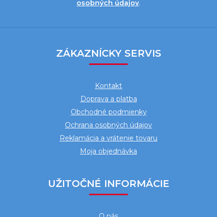
osobných údajov
.
Z
á
ZÁKAZNÍCKY SERVIS
p
ä
Kontakt
t
Doprava a platba
i
Obchodné podmienky
e
Ochrana osobných údajov
Reklamácia a vrátenie tovaru
Moja objednávka
UŽITOČNÉ INFORMÁCIE
O nás