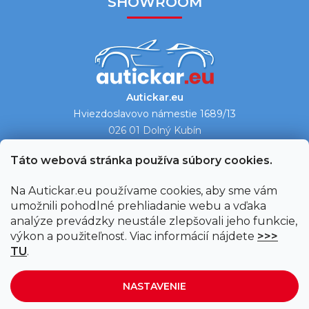
SHOWROOM
Autickar.eu
Hviezdoslavovo námestie 1689/13
026 01 Dolný Kubín
Ukázať na mape →
Táto webová stránka používa súbory cookies.
Na Autickar.eu používame cookies, aby sme vám
umožnili pohodlné prehliadanie webu a vďaka
analýze prevádzky neustále zlepšovali jeho funkcie,
výkon a použiteľnosť. Viac informácií nájdete
>>>
TU
.
NASTAVENIE