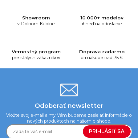
l
á
d
Showroom
10 000+ modelov
a
v Dolnom Kubíne
ihneď na odoslanie
c
i
e
p
Vernostný program
Doprava zadarmo
r
pre stálych zákazníkov
pri nákupe nad 75 €
v
k
y
v
ý
p
i
Odoberať newsletter
s
Vložte svoj e-mail a my Vám budeme zasielať informácie o
u
nových produktoch na našom e-shope.
PRIHLÁSIŤ SA