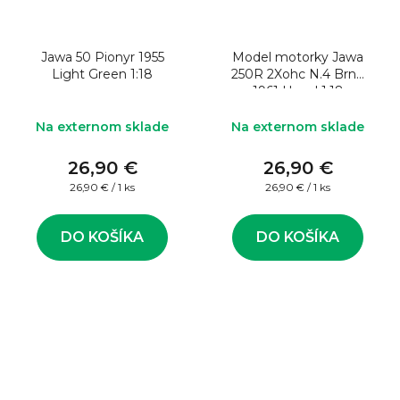
Jawa 50 Pionyr 1955
Model motorky Jawa
Light Green 1:18
250R 2Xohc N.4 Brno
1961 Havel 1:18
Na externom sklade
Na externom sklade
26,90 €
26,90 €
Jednotková
Jednotková
26,90 € / 1 ks
26,90 € / 1 ks
cena:
cena:
DO KOŠÍKA
DO KOŠÍKA