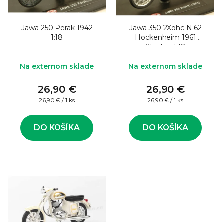
o
s
d
p
u
Jawa 250 Perak 1942
Jawa 350 2Xohc N.62
r
1:18
Hockenheim 1961
k
o
Stastny 1:18
t
d
Na externom sklade
Na externom sklade
o
u
v
26,90 €
26,90 €
k
Jednotková
Jednotková
26,90 € / 1 ks
26,90 € / 1 ks
t
cena:
cena:
o
DO KOŠÍKA
DO KOŠÍKA
v