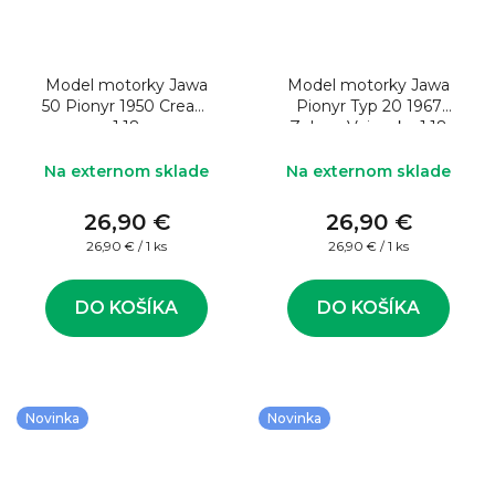
Model motorky Jawa
Model motorky Jawa
50 Pionyr 1950 Cream
Pionyr Typ 20 1967
1:18
Zelena Vojenska 1:18
Na externom sklade
Na externom sklade
26,90 €
26,90 €
Jednotková
Jednotková
26,90 € / 1 ks
26,90 € / 1 ks
cena:
cena:
DO KOŠÍKA
DO KOŠÍKA
Novinka
Novinka