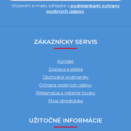
Vložením e-mailu súhlasíte s
podmienkami ochrany
osobných údajov
.
Z
á
ZÁKAZNÍCKY SERVIS
p
ä
Kontakt
t
Doprava a platba
i
Obchodné podmienky
e
Ochrana osobných údajov
Reklamácia a vrátenie tovaru
Moja objednávka
UŽITOČNÉ INFORMÁCIE