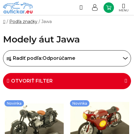
Prejsť
na
Hľadať
NÁKUP
obsah
KOŠÍK
Domov
/
Podľa značky
/
Jawa
Modely áut Jawa
R
Radiť podľa:
Odporúčame
a
d
e
OTVORIŤ FILTER
n
i
V
Novinka
Novinka
e
ý
p
p
r
i