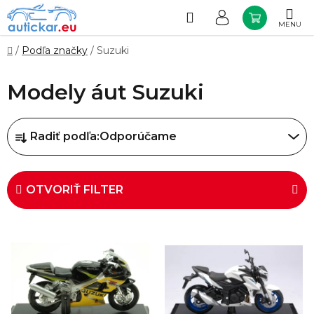
Prejsť
na
Hľadať
NÁKUP
obsah
KOŠÍK
Domov
/
Podľa značky
/
Suzuki
Modely áut Suzuki
R
Radiť podľa:
Odporúčame
a
d
e
OTVORIŤ FILTER
n
i
V
e
ý
p
p
r
i