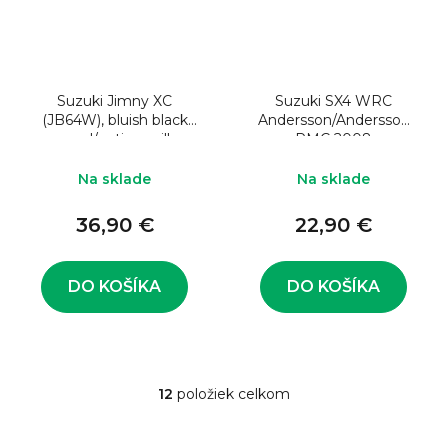
Suzuki Jimny XC
Suzuki SX4 WRC
(JB64W), bluish black
Andersson/Andersson
pearl/option grill
RMC 2008
Na sklade
Na sklade
36,90 €
22,90 €
DO KOŠÍKA
DO KOŠÍKA
12
položiek celkom
O
v
l