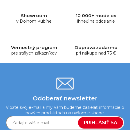
á
d
Showroom
10 000+ modelov
a
v Dolnom Kubíne
ihneď na odoslanie
c
i
e
p
Vernostný program
Doprava zadarmo
r
pre stálych zákazníkov
pri nákupe nad 75 €
v
k
y
v
ý
p
i
Odoberať newsletter
s
Vložte svoj e-mail a my Vám budeme zasielať informácie o
u
nových produktoch na našom e-shope.
PRIHLÁSIŤ SA