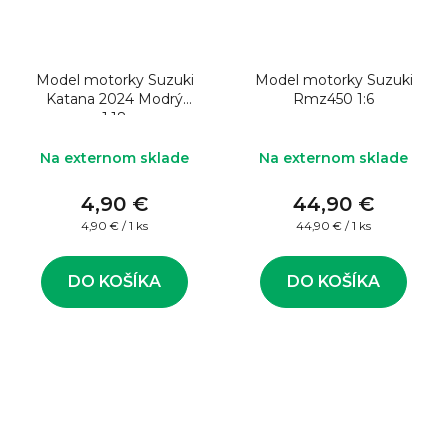
Model motorky Suzuki
Model motorky Suzuki
Katana 2024 Modrý
Rmz450 1:6
1:18
Na externom sklade
Na externom sklade
4,90 €
44,90 €
Jednotková
Jednotková
4,90 € / 1 ks
44,90 € / 1 ks
cena:
cena:
DO KOŠÍKA
DO KOŠÍKA