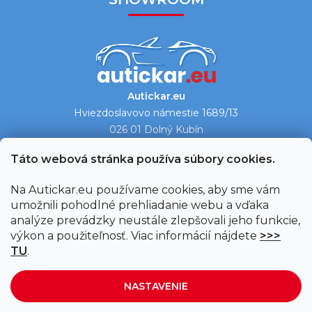
Autickar.eu
Hviezdoslavovo námestie 1689/13
026 01 Dolný Kubín
Ukázať na mape →
Táto webová stránka používa súbory cookies.
Na Autickar.eu používame cookies, aby sme vám
umožnili pohodlné prehliadanie webu a vďaka
analýze prevádzky neustále zlepšovali jeho funkcie,
výkon a použiteľnosť. Viac informácií nájdete
>>>
TU
.
NASTAVENIE