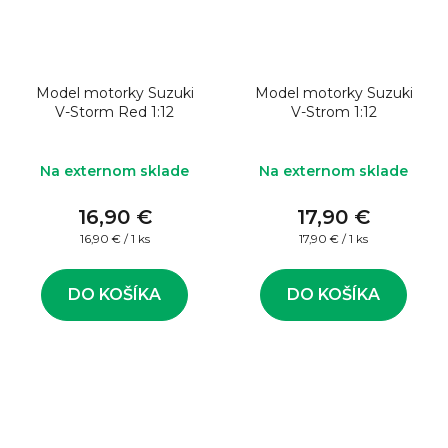
Model motorky Suzuki
Model motorky Suzuki
V-Storm Red 1:12
V-Strom 1:12
Na externom sklade
Na externom sklade
16,90 €
17,90 €
Jednotková
Jednotková
16,90 € / 1 ks
17,90 € / 1 ks
cena:
cena:
DO KOŠÍKA
DO KOŠÍKA