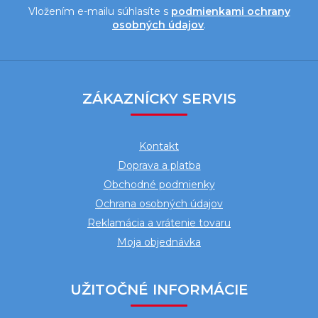
Vložením e-mailu súhlasíte s
podmienkami ochrany
osobných údajov
.
Z
á
ZÁKAZNÍCKY SERVIS
p
ä
Kontakt
t
Doprava a platba
i
Obchodné podmienky
e
Ochrana osobných údajov
Reklamácia a vrátenie tovaru
Moja objednávka
UŽITOČNÉ INFORMÁCIE