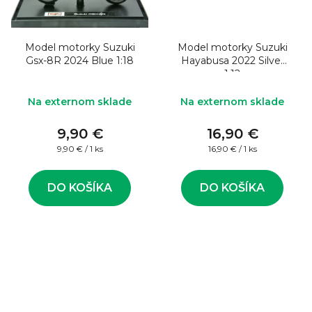
Model motorky Suzuki
Model motorky Suzuki
Gsx-8R 2024 Blue 1:18
Hayabusa 2022 Silver
1:12
Na externom sklade
Na externom sklade
9,90 €
16,90 €
Jednotková
Jednotková
9,90 € / 1 ks
16,90 € / 1 ks
cena:
cena:
DO KOŠÍKA
DO KOŠÍKA