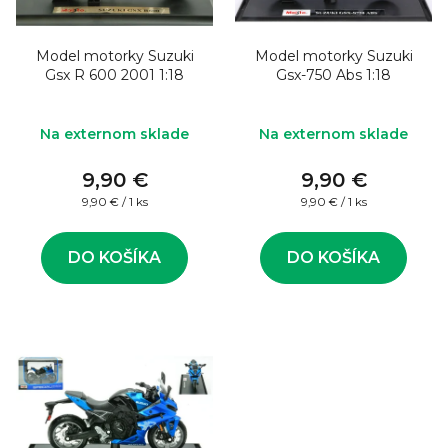
o
s
d
p
u
Model motorky Suzuki
Model motorky Suzuki
r
Gsx R 600 2001 1:18
Gsx-750 Abs 1:18
k
o
t
d
Na externom sklade
Na externom sklade
o
u
v
9,90 €
9,90 €
k
Jednotková
Jednotková
9,90 € / 1 ks
9,90 € / 1 ks
t
cena:
cena:
o
DO KOŠÍKA
DO KOŠÍKA
v