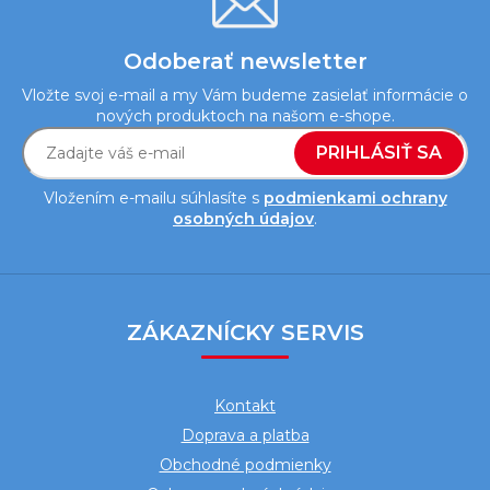
Odoberať newsletter
Vložte svoj e-mail a my Vám budeme zasielať informácie o
nových produktoch na našom e-shope.
PRIHLÁSIŤ SA
Vložením e-mailu súhlasíte s
podmienkami ochrany
osobných údajov
.
Z
á
ZÁKAZNÍCKY SERVIS
p
ä
Kontakt
t
Doprava a platba
i
Obchodné podmienky
e