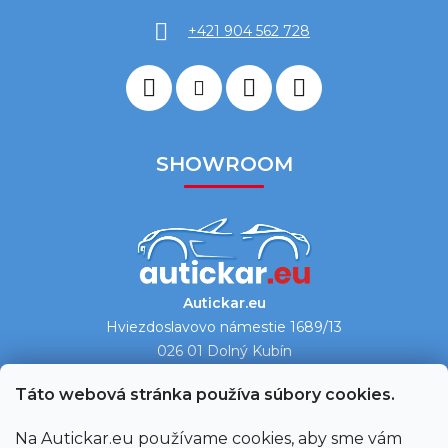
+421 904 562 728
SHOWROOM
Autickar.eu
Hviezdoslavovo námestie 1689/13
026 01 Dolný Kubín
Ukázať na mape →
Táto webová stránka používa súbory cookies.
Na Autickar.eu používame cookies, aby sme vám