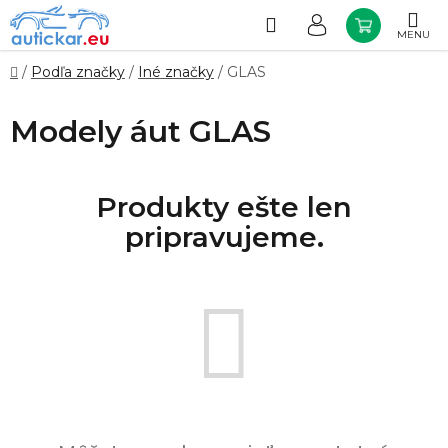
Prejsť
na
Hľadať
NÁKUP
obsah
KOŠÍK
Domov
/
Podľa značky
/
Iné značky
/
GLAS
Modely áut GLAS
Produkty ešte len
pripravujeme.