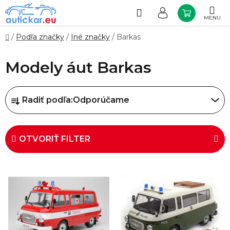
Prejsť
na
Hľadať
NÁKUP
obsah
KOŠÍK
Domov
/
Podľa značky
/
Iné značky
/
Barkas
Modely áut Barkas
R
Radiť podľa:
Odporúčame
a
d
e
OTVORIŤ FILTER
n
i
V
e
ý
p
p
r
i