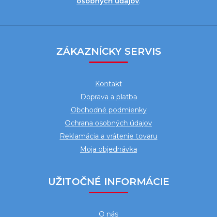
osobných údajov
.
Z
á
ZÁKAZNÍCKY SERVIS
p
ä
Kontakt
t
Doprava a platba
i
Obchodné podmienky
e
Ochrana osobných údajov
Reklamácia a vrátenie tovaru
Moja objednávka
UŽITOČNÉ INFORMÁCIE
O nás