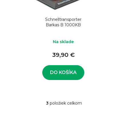
Schnelltransporter
Barkas B 1000KB
Na sklade
39,90 €
DO KOŠÍKA
3
položiek celkom
O
v
l
á