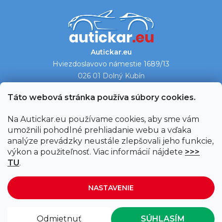
Autickar.eu
Hviezdoslavovo námestie 1689/13
026 01 Dolný Kubín
Ukázať na mape →
Táto webová stránka používa súbory cookies.
Na Autickar.eu používame cookies, aby sme vám
umožnili pohodlné prehliadanie webu a vďaka
analýze prevádzky neustále zlepšovali jeho funkcie,
výkon a použiteľnosť. Viac informácií nájdete
>>>
TU
.
NASTAVENIE
Vytvoril Shoptet
|
Upravil Balkys
Odmietnuť
SÚHLASÍM