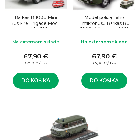
o
s
d
p
u
Barkas B 1000 Mini
Model policajného
r
Bus Fire Brigade Model
mikrobusu Barkas B
k
o
sanitky 1:18
1000 Volkspolizei 1965
1:18
t
d
Na externom sklade
Na externom sklade
o
u
v
67,90 €
67,90 €
k
Jednotková
Jednotková
67,90 € / 1 ks
67,90 € / 1 ks
t
cena:
cena:
o
DO KOŠÍKA
DO KOŠÍKA
v