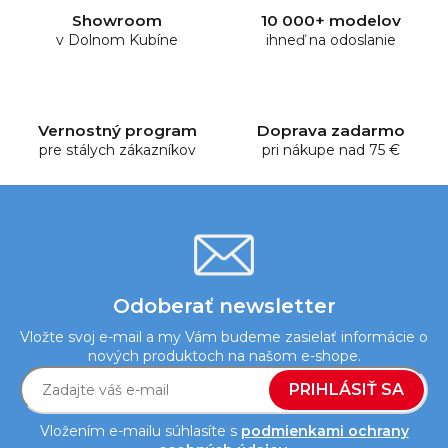
d
Showroom
10 000+ modelov
a
v Dolnom Kubíne
ihneď na odoslanie
c
i
e
p
Vernostný program
Doprava zadarmo
r
pre stálych zákazníkov
pri nákupe nad 75 €
v
k
y
v
ý
p
i
Odoberať newsletter
s
Vložte svoj e-mail a my Vám budeme zasielať informácie o
u
nových produktoch na našom e-shope.
PRIHLÁSIŤ SA
Vložením e-mailu súhlasíte s
podmienkami ochrany