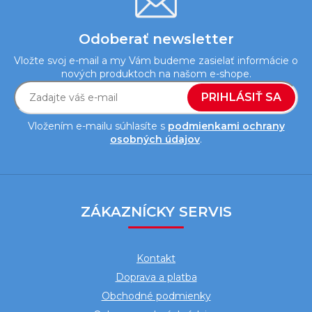
Odoberať newsletter
Vložte svoj e-mail a my Vám budeme zasielať informácie o
nových produktoch na našom e-shope.
PRIHLÁSIŤ SA
Vložením e-mailu súhlasíte s
podmienkami ochrany
osobných údajov
.
Z
á
ZÁKAZNÍCKY SERVIS
p
ä
Kontakt
t
Doprava a platba
i
Obchodné podmienky
e