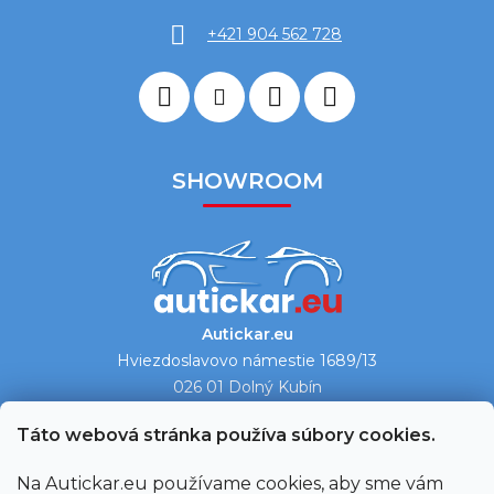
+421 904 562 728
SHOWROOM
Autickar.eu
Hviezdoslavovo námestie 1689/13
026 01 Dolný Kubín
Ukázať na mape →
Táto webová stránka používa súbory cookies.
Na Autickar.eu používame cookies, aby sme vám