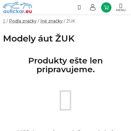
Prejsť
na
Hľadať
NÁKUP
obsah
KOŠÍK
Domov
/
Podľa značky
/
Iné značky
/
ŽUK
Modely áut ŽUK
Produkty ešte len
pripravujeme.