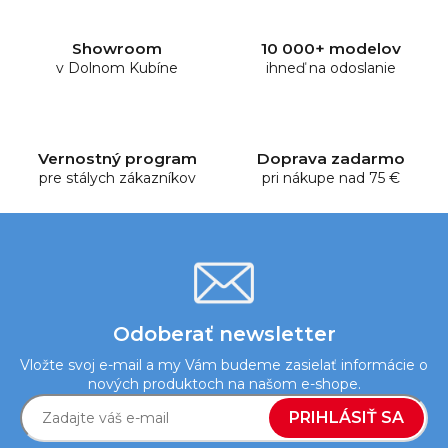
á
d
Showroom
10 000+ modelov
a
v Dolnom Kubíne
ihneď na odoslanie
c
i
e
p
Vernostný program
Doprava zadarmo
r
pre stálych zákazníkov
pri nákupe nad 75 €
v
k
y
v
ý
p
i
Odoberať newsletter
s
Vložte svoj e-mail a my Vám budeme zasielať informácie o
u
nových produktoch na našom e-shope.
PRIHLÁSIŤ SA