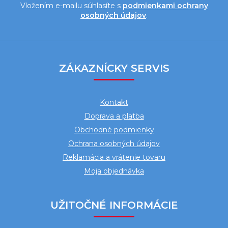
Vložením e-mailu súhlasíte s
podmienkami ochrany
osobných údajov
.
Z
á
ZÁKAZNÍCKY SERVIS
p
ä
Kontakt
t
Doprava a platba
i
Obchodné podmienky
e
Ochrana osobných údajov
Reklamácia a vrátenie tovaru
Moja objednávka
UŽITOČNÉ INFORMÁCIE