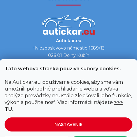
Autickar.eu
Hviezdoslavovo námestie 1689/13
026 01 Dolný Kubín
Ukázať na mape →
Táto webová stránka používa súbory cookies.
Na Autickar.eu používame cookies, aby sme vám
umožnili pohodlné prehliadanie webu a vďaka
analýze prevádzky neustále zlepšovali jeho funkcie,
výkon a použiteľnosť. Viac informácií nájdete
>>>
TU
.
NASTAVENIE