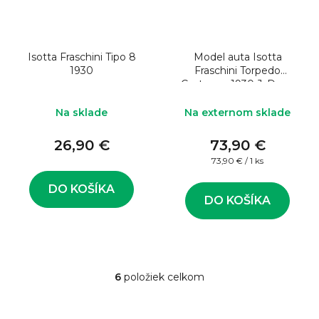
Isotta Fraschini Tipo 8
Model auta Isotta
1930
Fraschini Torpedo
Castagna 1930 J. Dean
Il Gigante 1:43
Na sklade
Na externom sklade
26,90 €
73,90 €
Jednotková
73,90 € / 1 ks
cena:
DO KOŠÍKA
DO KOŠÍKA
6
položiek celkom
O
v
l