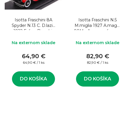
Isotta Fraschini 8A
Isotta Fraschini N.5
Spyder N.13 C. D.lazio
M.miglia 1927 A.maggi
1922 Felice-Bianchi-
90Mo Ann.m.m.lim.pcs
Andreoli
90 1:43
Na externom sklade
Na externom sklade
64,90 €
82,90 €
Jednotková
Jednotková
64,90 € / 1 ks
82,90 € / 1 ks
cena:
cena:
DO KOŠÍKA
DO KOŠÍKA