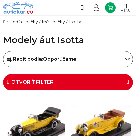
Prejsť
na
Hľadať
NÁKUP
obsah
KOŠÍK
Domov
/
Podľa značky
/
Iné značky
/
Isotta
Modely áut Isotta
R
Radiť podľa:
Odporúčame
a
d
e
OTVORIŤ FILTER
n
i
V
e
ý
p
p
r
i