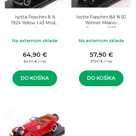
o
s
d
p
u
Isotta Fraschini 8 A
Isotta Fraschini 8A N.50
r
1924 Yellow 1:43 Model
Winner Milano-
k
o
auta
Sanremo 1933
R.b.anderloni 1:43
t
d
Na externom sklade
Na externom sklade
o
u
v
64,90 €
57,90 €
k
Jednotková
Jednotková
64,90 € / 1 ks
57,90 € / 1 ks
t
cena:
cena:
o
DO KOŠÍKA
DO KOŠÍKA
v