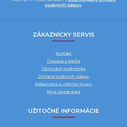
osobných údajov
.
Z
á
ZÁKAZNÍCKY SERVIS
p
ä
Kontakt
t
Doprava a platba
i
Obchodné podmienky
e
Ochrana osobných údajov
Reklamácia a vrátenie tovaru
Moja objednávka
UŽITOČNÉ INFORMÁCIE