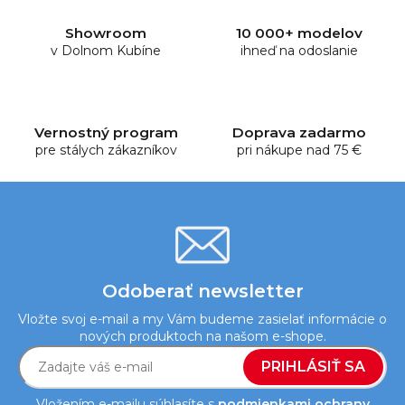
á
d
Showroom
10 000+ modelov
a
v Dolnom Kubíne
ihneď na odoslanie
c
i
e
p
Vernostný program
Doprava zadarmo
r
pre stálych zákazníkov
pri nákupe nad 75 €
v
k
y
v
ý
p
i
Odoberať newsletter
s
Vložte svoj e-mail a my Vám budeme zasielať informácie o
u
nových produktoch na našom e-shope.
PRIHLÁSIŤ SA
Vložením e-mailu súhlasíte s
podmienkami ochrany