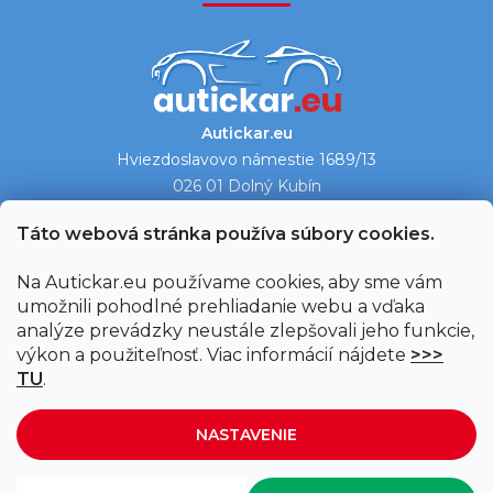
Autickar.eu
Hviezdoslavovo námestie 1689/13
026 01 Dolný Kubín
Ukázať na mape →
Táto webová stránka používa súbory cookies.
Na Autickar.eu používame cookies, aby sme vám
umožnili pohodlné prehliadanie webu a vďaka
analýze prevádzky neustále zlepšovali jeho funkcie,
výkon a použiteľnosť. Viac informácií nájdete
>>>
TU
.
NASTAVENIE
Vytvoril Shoptet
|
Upravil Balkys