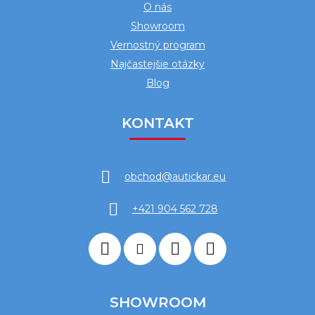
O nás
Showroom
Vernostný program
Najčastejšie otázky
Blog
KONTAKT
obchod
@
autickar.eu
+421 904 562 728
SHOWROOM