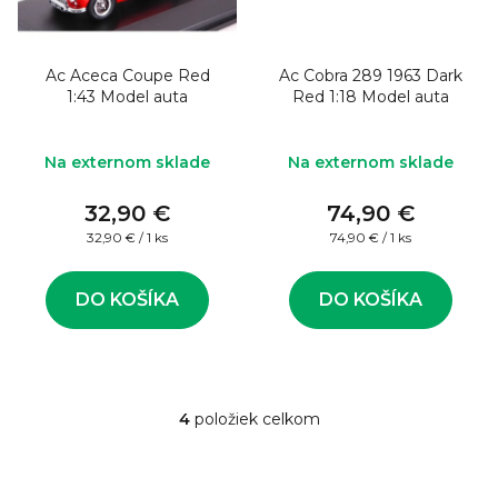
Ac Aceca Coupe Red
Ac Cobra 289 1963 Dark
1:43 Model auta
Red 1:18 Model auta
Na externom sklade
Na externom sklade
32,90 €
74,90 €
Jednotková
Jednotková
32,90 € / 1 ks
74,90 € / 1 ks
cena:
cena:
DO KOŠÍKA
DO KOŠÍKA
4
položiek celkom
O
v
l