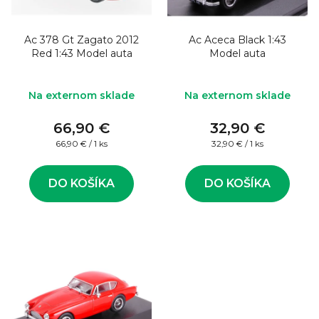
o
s
d
p
u
Ac 378 Gt Zagato 2012
Ac Aceca Black 1:43
r
Red 1:43 Model auta
Model auta
k
o
t
d
Na externom sklade
Na externom sklade
o
u
v
66,90 €
32,90 €
k
Jednotková
Jednotková
66,90 € / 1 ks
32,90 € / 1 ks
t
cena:
cena:
o
DO KOŠÍKA
DO KOŠÍKA
v