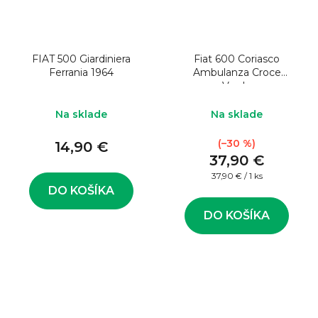
FIAT 500 Giardiniera
Fiat 600 Coriasco
Ferrania 1964
Ambulanza Croce
Verde
Na sklade
Na sklade
(–30 %)
14,90 €
37,90 €
Jednotková
37,90 € / 1 ks
cena:
DO KOŠÍKA
DO KOŠÍKA