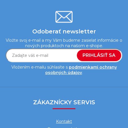
p
i
s
u
Odoberať newsletter
Vložte svoj e-mail a my Vám budeme zasielať informácie o
nových produktoch na našom e-shope.
PRIHLÁSIŤ SA
Vložením e-mailu súhlasíte s
podmienkami ochrany
osobných údajov
.
Z
á
ZÁKAZNÍCKY SERVIS
p
ä
Kontakt
t