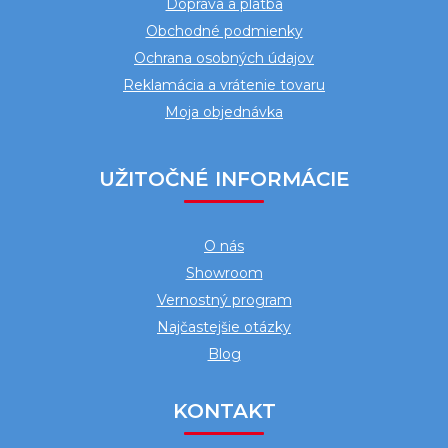
Doprava a platba
i
Obchodné podmienky
e
Ochrana osobných údajov
Reklamácia a vrátenie tovaru
Moja objednávka
UŽITOČNÉ INFORMÁCIE
O nás
Showroom
Vernostný program
Najčastejšie otázky
Blog
KONTAKT