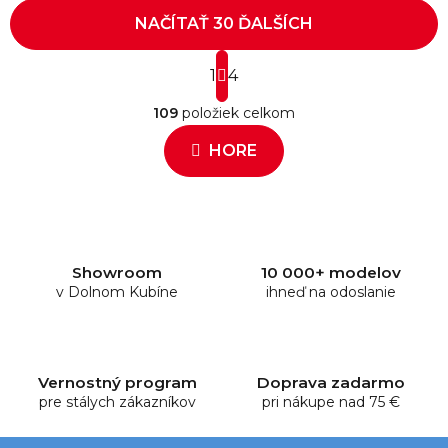
NAČÍTAŤ 30 ĎALŠÍCH
S
1
t
4
O
r
109
položiek celkom
á
v
n
l
HORE
k
á
o
d
v
a
a
c
n
i
i
e
e
Showroom
10 000+ modelov
v Dolnom Kubíne
p
ihneď na odoslanie
r
v
k
y
Vernostný program
Doprava zadarmo
pre stálych zákazníkov
v
pri nákupe nad 75 €
ý