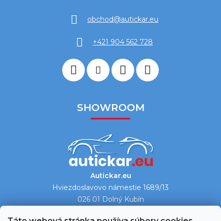
obchod
@
autickar.eu
+421 904 562 728
SHOWROOM
Autickar.eu
Hviezdoslavovo námestie 1689/13
026 01 Dolný Kubín
Ukázať na mape →
Táto webová stránka používa súbory cookies.