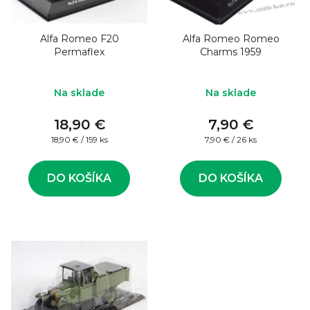
o
s
d
p
u
Alfa Romeo F20
Alfa Romeo Romeo
r
Permaflex
Charms 1959
k
o
t
d
Na sklade
Na sklade
o
u
v
18,90 €
7,90 €
k
Jednotková
Jednotková
18,90 € / 159 ks
7,90 € / 26 ks
t
cena:
cena:
o
DO KOŠÍKA
DO KOŠÍKA
v