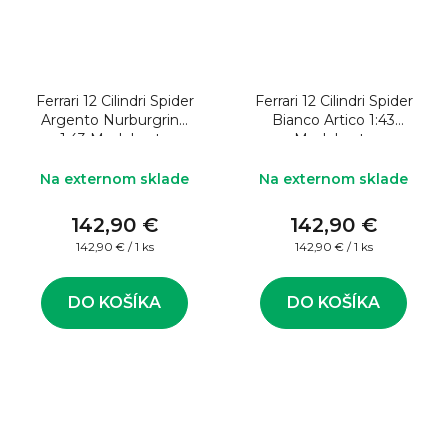
Ferrari 12 Cilindri Spider
Ferrari 12 Cilindri Spider
Argento Nurburgring
Bianco Artico 1:43
1:43 Model auta
Model auta
Na externom sklade
Na externom sklade
142,90 €
142,90 €
Jednotková
Jednotková
142,90 € / 1 ks
142,90 € / 1 ks
cena:
cena:
DO KOŠÍKA
DO KOŠÍKA