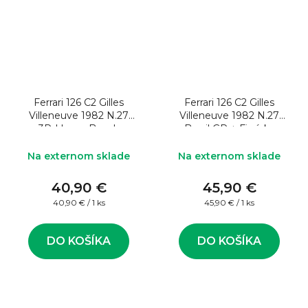
Ferrari 126 C2 Gilles
Ferrari 126 C2 Gilles
Villeneuve 1982 N.27
Villeneuve 1982 N.27
3Rd Long Beach
Brazil GP + Figúrka
Disqualify 1:43 Model
jazdca 1:43 Model
formule
formule
Na externom sklade
Na externom sklade
40,90 €
45,90 €
Jednotková
Jednotková
40,90 € / 1 ks
45,90 € / 1 ks
cena:
cena:
DO KOŠÍKA
DO KOŠÍKA