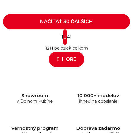
NAČÍTAŤ 30 ĎALŠÍCH
S
1
t
41
O
r
1211
položiek celkom
á
v
n
l
HORE
k
á
o
d
v
a
a
c
n
i
i
e
e
Showroom
10 000+ modelov
v Dolnom Kubíne
p
ihneď na odoslanie
r
v
k
y
Vernostný program
Doprava zadarmo