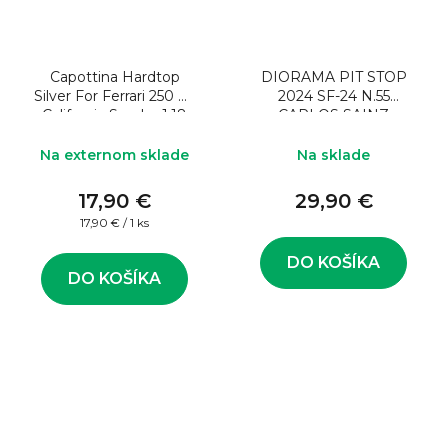
Capottina Hardtop
DIORAMA PIT STOP
Silver For Ferrari 250 Gt
2024 SF-24 N.55
California Spyder 1:18
CARLOS SAINZ
Model auta
Na externom sklade
Na sklade
17,90 €
29,90 €
Jednotková
17,90 € / 1 ks
cena:
DO KOŠÍKA
DO KOŠÍKA