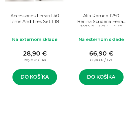
Accessories Ferrari F40
Alfa Romeo 1750
Rims And Tires Set 1:18
Berlina Scuderia Ferrari
1932 Red China 1:43
Model auta
Na externom sklade
Na externom sklade
28,90 €
66,90 €
Jednotková
Jednotková
28,90 € / 1 ks
66,90 € / 1 ks
cena:
cena:
DO KOŠÍKA
DO KOŠÍKA