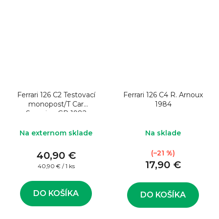
Ferrari 126 C2 Testovací
Ferrari 126 C4 R. Arnoux
monopost/T Car
1984
S.marino GP 1982
Lim.300 1:43 Model
formule
Na externom sklade
Na sklade
(–21 %)
40,90 €
17,90 €
Jednotková
40,90 € / 1 ks
cena:
DO KOŠÍKA
DO KOŠÍKA