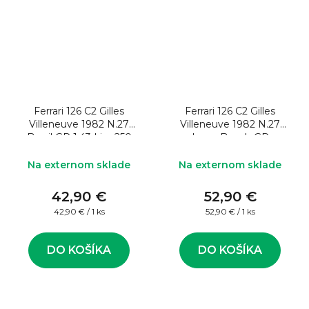
Ferrari 126 C2 Gilles
Ferrari 126 C2 Gilles
Villeneuve 1982 N.27
Villeneuve 1982 N.27
Brazil GP 1:43 Lim.250
Long Beach GP
Model formule
W/Pilote 1:43 Model
formule
Na externom sklade
Na externom sklade
42,90 €
52,90 €
Jednotková
Jednotková
42,90 € / 1 ks
52,90 € / 1 ks
cena:
cena:
DO KOŠÍKA
DO KOŠÍKA