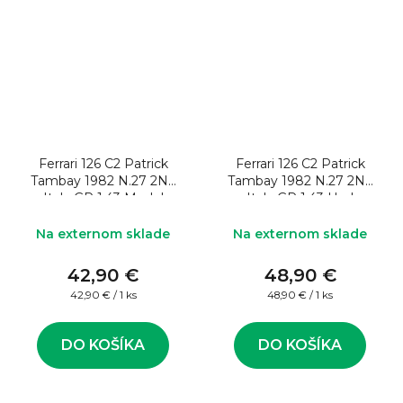
Ferrari 126 C2 Patrick
Ferrari 126 C2 Patrick
Tambay 1982 N.27 2Nd
Tambay 1982 N.27 2Nd
Italy GP 1:43 Model
Italy GP 1:43 Upd
formule
Model formule
Na externom sklade
Na externom sklade
42,90 €
48,90 €
Jednotková
Jednotková
42,90 € / 1 ks
48,90 € / 1 ks
cena:
cena:
DO KOŠÍKA
DO KOŠÍKA