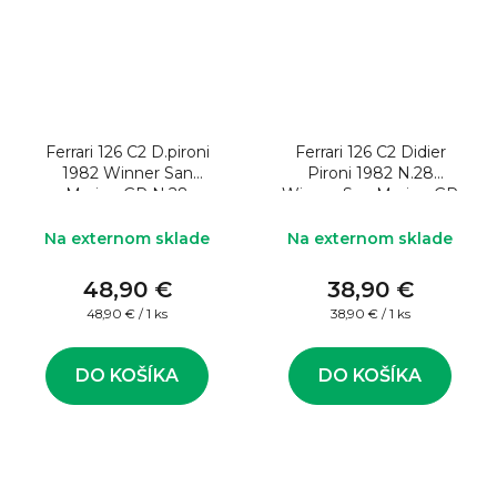
Ferrari 126 C2 D.pironi
Ferrari 126 C2 Didier
1982 Winner San
Pironi 1982 N.28
Marino GP N.28
Winner San Marino GP
W/Pilote 1:43 Model
Update 1:43 Model
formule
formule
Na externom sklade
Na externom sklade
48,90 €
38,90 €
Jednotková
Jednotková
48,90 € / 1 ks
38,90 € / 1 ks
cena:
cena:
DO KOŠÍKA
DO KOŠÍKA