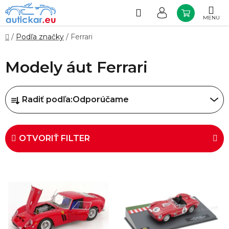
Prejsť
na
Hľadať
NÁKUP
obsah
KOŠÍK
Domov
/
Podľa značky
/
Ferrari
Modely áut Ferrari
R
Radiť podľa:
Odporúčame
a
d
e
OTVORIŤ FILTER
n
i
V
e
ý
p
p
r
i