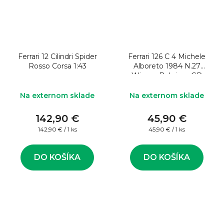
Ferrari 12 Cilindri Spider
Ferrari 126 C 4 Michele
Rosso Corsa 1:43
Alboreto 1984 N.27
Winner Belgium GP
1:43 Model formule
Na externom sklade
Na externom sklade
142,90 €
45,90 €
Jednotková
Jednotková
142,90 € / 1 ks
45,90 € / 1 ks
cena:
cena:
DO KOŠÍKA
DO KOŠÍKA