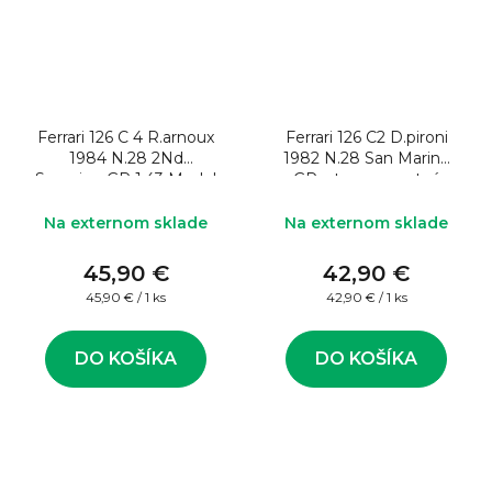
Ferrari 126 C 4 R.arnoux
Ferrari 126 C2 D.pironi
1984 N.28 2Nd
1982 N.28 San Marino
S.marino GP 1:43 Model
GP – transparentná
formule
verzia 1:43 Model
formule
Na externom sklade
Na externom sklade
45,90 €
42,90 €
Jednotková
Jednotková
45,90 € / 1 ks
42,90 € / 1 ks
cena:
cena:
DO KOŠÍKA
DO KOŠÍKA