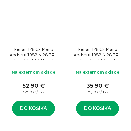
Ferrari 126 C2 Mario
Ferrari 126 C2 Mario
Andretti 1982 N.28 3Rd
Andretti 1982 N.28 3Rd
Italy GP 1:43 Model
Italy GP 1:43 Upd
formule
Model formule
Na externom sklade
Na externom sklade
52,90 €
35,90 €
Jednotková
Jednotková
52,90 € / 1 ks
35,90 € / 1 ks
cena:
cena:
DO KOŠÍKA
DO KOŠÍKA