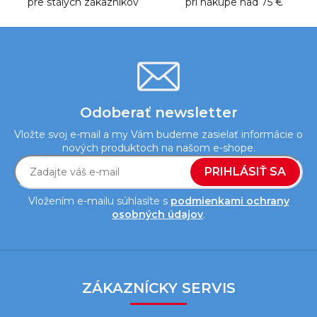
pre stálych zákazníkov
v
pri nákupe nad 75 €
ý
p
i
s
u
Odoberať newsletter
Vložte svoj e-mail a my Vám budeme zasielať informácie o
nových produktoch na našom e-shope.
PRIHLÁSIŤ SA
Vložením e-mailu súhlasíte s
podmienkami ochrany
osobných údajov
.
Z
á
ZÁKAZNÍCKY SERVIS
p