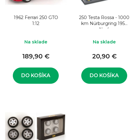
o
s
d
p
u
1962 Ferrari 250 GTO
250 Testa Rossa - 1000
r
1:12
km Nürburgring 1959
k
o
No.4
t
d
Na sklade
Na sklade
o
u
v
189,90 €
20,90 €
k
t
o
DO KOŠÍKA
DO KOŠÍKA
v