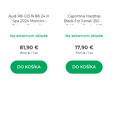
Audi R8 Gt3 N.88 24 H
Capottina Hardtop
Spa 2024 Moncini-
Black For Ferrari 250 Gt
Patrese-Ferrari-Van
California Spyder 1:18
Berlo 1:43
Model auta
Na externom sklade
Na externom sklade
81,90 €
17,90 €
Jednotková
Jednotková
81,90 € / 1 ks
17,90 € / 1 ks
cena:
cena:
DO KOŠÍKA
DO KOŠÍKA