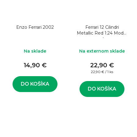
Enzo Ferrari 2002
Ferrari 12 Cilindri
Metallic Red 1:24 Model
auta
Na sklade
Na externom sklade
14,90 €
22,90 €
Jednotková
22,90 € / 1 ks
cena:
DO KOŠÍKA
DO KOŠÍKA