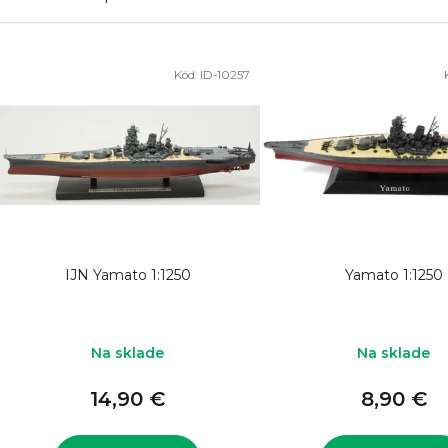
V
Kód:
ID-10257
ý
p
i
s
p
r
o
IJN Yamato 1:1250
Yamato 1:1250
d
u
k
Na sklade
Na sklade
t
14,90 €
8,90 €
o