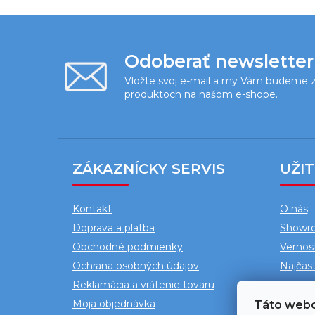
Z
á
Odoberať newsletter
p
Vložte svoj e-mail a my Vám budeme z
produktoch na našom e-shope.
ä
t
i
e
ZÁKAZNÍCKY SERVIS
UŽI
Kontakt
O nás
Doprava a platba
Showr
Obchodné podmienky
Vernos
Ochrana osobných údajov
Najčast
Reklamácia a vrátenie tovaru
Blog
Moja objednávka
Táto webo