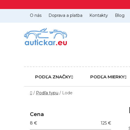
Prejsť
na
obsah
O nás
Doprava a platba
Kontakty
Blog
PODĽA ZNAČKY
PODĽA MIERKY
Domov
/
Podľa typu
/
Lode
B
o
Cena
č
8
€
125
€
n