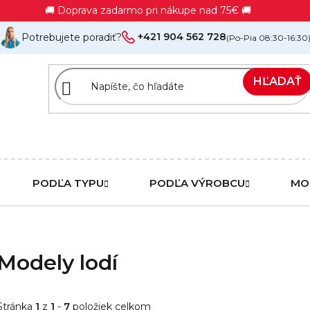
🚚 Doprava zadarmo pri nákupe nad 75€ 🚚
+421 904 562 728
Potrebujete poradiť?
(Po-Pia 08:30-16:30
HĽADAŤ
PODĽA TYPU
PODĽA VÝROBCU
MO
Modely lodí
Stránka
1
z
1
-
7
položiek celkom