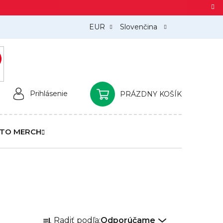
EUR
Slovenčina
)
Prihlásenie
PRÁZDNY KOŠÍK
NÁKUPNÝ
KOŠÍK
TO MERCH
R
Radiť podľa:
Odporúčame