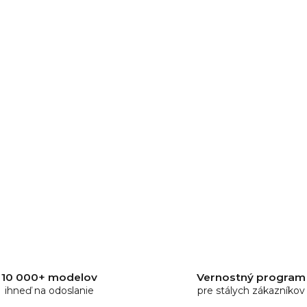
y
v
ý
p
i
s
u
10 000+ modelov
Vernostný program
ihneď na odoslanie
pre stálych zákazníkov