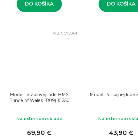
v
DO KOŠÍKA
DO KOŠÍKA
Kód:
CC75001
Model lietadlovej lode HMS
Model Policajnej lode 
Prince of Wales (R09) 1:1250
Na externom sklade
Na externom skl
69,90 €
43,90 €