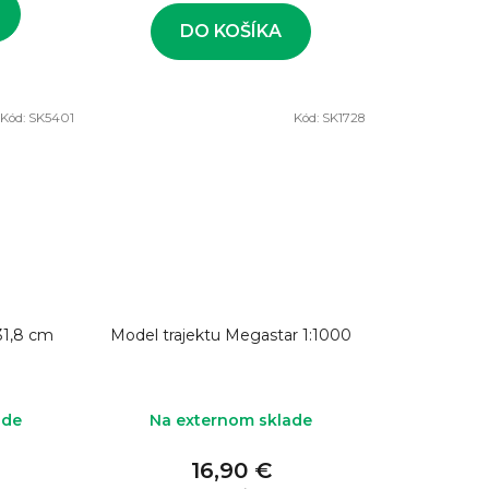
DO KOŠÍKA
Kód:
SK5401
Kód:
SK1728
31,8 cm
Model trajektu Megastar 1:1000
ade
Na externom sklade
16,90 €