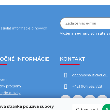
asielať informácie o nových
Vložením e-mailu súhlasíte s
TOČNÉ INFORMÁCIE
KONTAKT
obchod
@
autickar.eu
oom
tný program
+421 904 562 728
ejšie otázky
vá stránka používa súbory
Odmietnuť
S