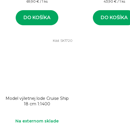
Jednotková
Jednotková
69,90 € / 1 ks
43,90 € / 1 ks
cena:
cena:
DO KOŠÍKA
DO KOŠÍKA
Kód:
SK1720
Model výletnej lode Cruise Ship
18 cm 1:1400
Na externom sklade