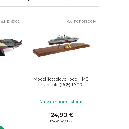
a
d
e
Kód:
ID-5302
Kód:
FOR953001A
n
i
e
p
r
o
d
Model lietadlovej lode HMS
Invincible (R05) 1:700
u
k
Na externom sklade
t
o
124,90 €
Jednotková
124,90 € / 1 ks
v
cena: