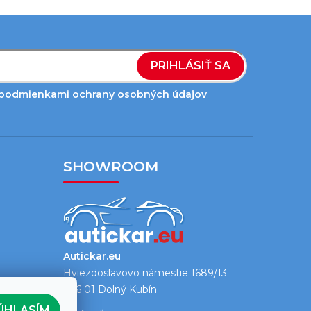
PRIHLÁSIŤ SA
podmienkami ochrany osobných údajov
.
SHOWROOM
Autickar.eu
Hviezdoslavovo námestie 1689/13
026 01 Dolný Kubín
ÚHLASÍM