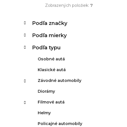
Zobrazených položiek:
7
K
Preskočiť
Podľa značky
kategórie
a
t
Podľa mierky
e
g
Podľa typu
ó
r
Osobné autá
i
e
Klasické autá
Závodné automobily
Diorámy
Filmové autá
Helmy
Policajné automobily