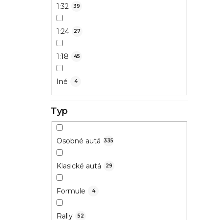
1:32
39
1:24
27
1:18
45
Iné
4
Typ
Osobné autá
335
Klasické autá
29
Formule
4
Rally
52