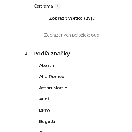
Cararama
1
Zobraziť všetko (27)
Zobrazených položiek:
609
K
Preskočiť
Podľa značky
kategórie
a
t
Abarth
e
g
Alfa Romeo
ó
Aston Martin
r
i
Audi
e
BMW
Bugatti