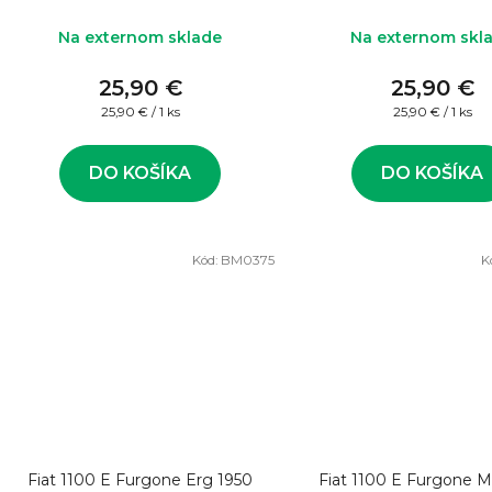
Na externom sklade
Na externom skl
25,90 €
25,90 €
Jednotková
Jednotková
25,90 € / 1 ks
25,90 € / 1 ks
cena:
cena:
DO KOŠÍKA
DO KOŠÍKA
Kód:
BM0375
K
Fiat 1100 E Furgone Erg 1950
Fiat 1100 E Furgone M