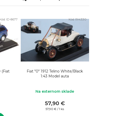
a
d
e
Kód:
ID-8677
Kód:
RI4330
n
i
e
p
r
o
d
(Fiat
Fiat "0" 1912 Telino White/Black
1:43 Model auta
u
k
Na externom sklade
t
o
57,90 €
Jednotková
57,90 € / 1 ks
v
cena: