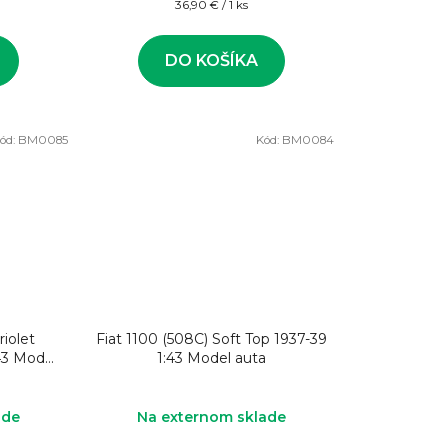
Jednotková
36,90 € / 1 ks
cena:
DO KOŠÍKA
ód:
BM0085
Kód:
BM0084
riolet
Fiat 1100 (508C) Soft Top 1937-39
43 Model
1:43 Model auta
ade
Na externom sklade