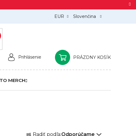
EUR
Slovenčina
)
Prihlásenie
PRÁZDNY KOŠÍK
NÁKUPNÝ
KOŠÍK
TO MERCH
R
Radiť podľa:
Odporúčame