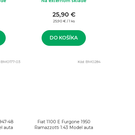
ade
Na externom sklade
25,90 €
Jednotková
25,90 € / 1 ks
cena:
DO KOŠÍKA
:
BM0177-03
Kód:
BM0284
1947-48
Fiat 1100 E Furgone 1950
l auta
Ramazzotti 1:43 Model auta