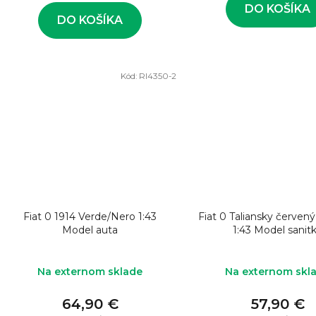
v
DO KOŠÍKA
DO KOŠÍKA
Kód:
RI4350-2
Fiat 0 1914 Verde/Nero 1:43
Fiat 0 Taliansky červený 
Model auta
1:43 Model sanit
Na externom sklade
Na externom skl
64,90 €
57,90 €