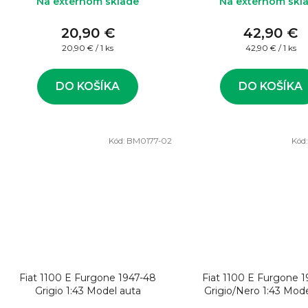
Na externom sklade
Na externom skl
20,90 €
42,90 €
Jednotková
Jednotková
20,90 € / 1 ks
42,90 € / 1 ks
cena:
cena:
DO KOŠÍKA
DO KOŠÍKA
Kód:
BM0177-02
Kód
Fiat 1100 E Furgone 1947-48
Fiat 1100 E Furgone 
Grigio 1:43 Model auta
Grigio/Nero 1:43 Mode