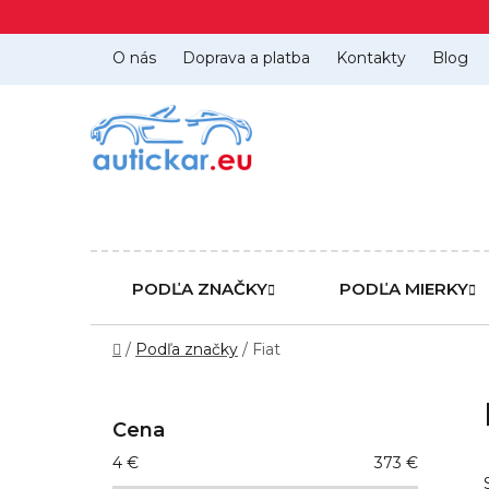
Prejsť
na
obsah
O nás
Doprava a platba
Kontakty
Blog
PODĽA ZNAČKY
PODĽA MIERKY
Domov
/
Podľa značky
/
Fiat
B
o
Cena
č
4
€
373
€
n