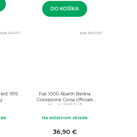
DO KOŠÍKA
Kód:
RI4477
Kód:
BM0351
kríž 1915
Fiat 1000 Abarth Berlina
ky
Colorazione Corsa Ufficiale
Abarth 1966 1:43
ade
Na externom sklade
36,90 €