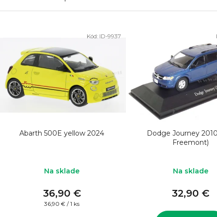
V
Kód:
ID-9937
ý
p
i
s
p
r
o
Abarth 500E yellow 2024
Dodge Journey 2010 
d
Freemont)
u
k
Na sklade
Na sklade
t
36,90 €
32,90 €
o
Jednotková
36,90 € / 1 ks
cena: