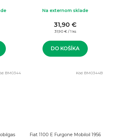
ade
Na externom sklade
31,90 €
Jednotková
31,90 € / 1 ks
cena:
DO KOŠÍKA
ód:
BM0344
Kód:
BM0344B
obilgas
Fiat 1100 E Furgone Mobiloil 1956