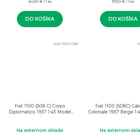
Jednotková
Jednotková
64,90 € / 1 ks
57,90 € / 1 ks
cena:
cena:
DO KOŠÍKA
DO KOŠÍKA
Kód:
BM0086
K
Fiat 1100 (508 C) Corpo
Fiat 1100 (508C) Cab
Diplomatico 1937 1:43 Model
Coloniale 1937 Beige 1:
auta
auta
Na externom sklade
Na externom skl