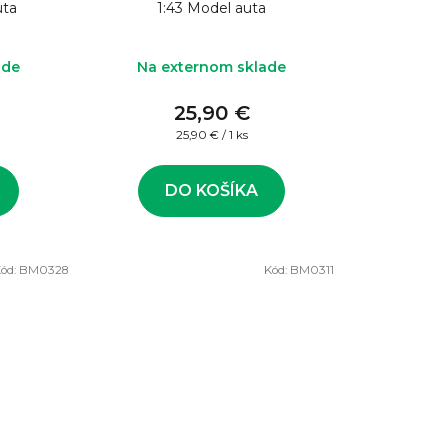
uta
1:43 Model auta
ade
Na externom sklade
25,90 €
Jednotková
25,90 € / 1 ks
cena:
DO KOŠÍKA
ód:
BM0328
Kód:
BM0311