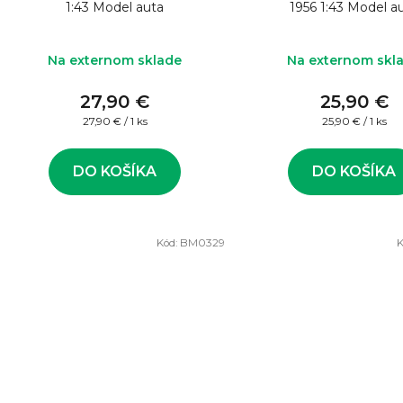
1:43 Model auta
1956 1:43 Model a
Na externom sklade
Na externom skl
27,90 €
25,90 €
Jednotková
Jednotková
27,90 € / 1 ks
25,90 € / 1 ks
cena:
cena:
DO KOŠÍKA
DO KOŠÍKA
Kód:
BM0329
K