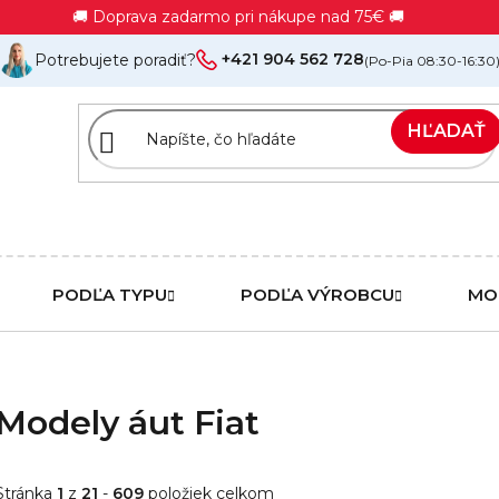
🚚 Doprava zadarmo pri nákupe nad 75€ 🚚
+421 904 562 728
Potrebujete poradiť?
(Po-Pia 08:30-16:30
HĽADAŤ
PODĽA TYPU
PODĽA VÝROBCU
MO
Modely áut Fiat
Stránka
1
z
21
-
609
položiek celkom