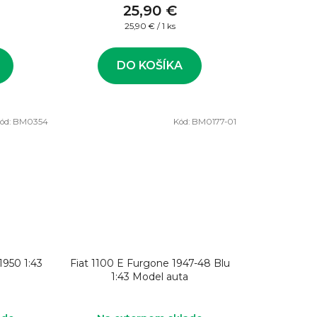
25,90 €
Jednotková
25,90 € / 1 ks
cena:
DO KOŠÍKA
ód:
BM0354
Kód:
BM0177-01
1950 1:43
Fiat 1100 E Furgone 1947-48 Blu
1:43 Model auta