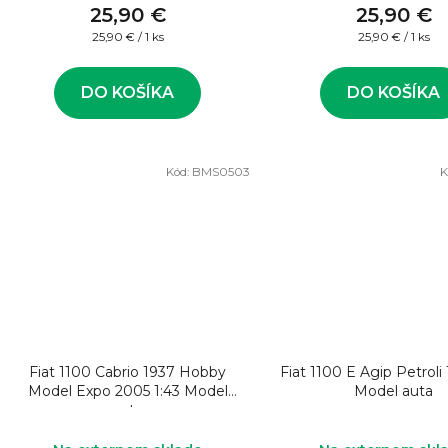
25,90 €
25,90 €
Jednotková
Jednotková
25,90 € / 1 ks
25,90 € / 1 ks
cena:
cena:
DO KOŠÍKA
DO KOŠÍKA
Kód:
BMS0503
K
Fiat 1100 Cabrio 1937 Hobby
Fiat 1100 E Agip Petroli 
Model Expo 2005 1:43 Model
Model auta
auta