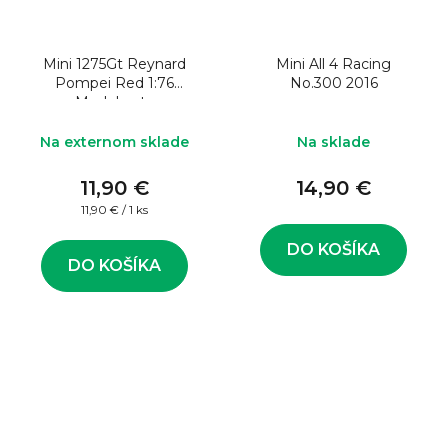
Mini 1275Gt Reynard
Mini All 4 Racing
Pompei Red 1:76
No.300 2016
Model auta
Na externom sklade
Na sklade
11,90 €
14,90 €
Jednotková
11,90 € / 1 ks
cena:
DO KOŠÍKA
DO KOŠÍKA