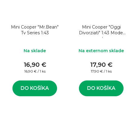
Mini Cooper "Mr.Bean"
Mini Cooper "Oggi
Tv Series 1:43
Divorziati" 1:43 Model
auta
Na sklade
Na externom sklade
16,90 €
17,90 €
Jednotková
Jednotková
16,90 € / 1 ks
17,90 € / 1 ks
cena:
cena:
DO KOŠÍKA
DO KOŠÍKA