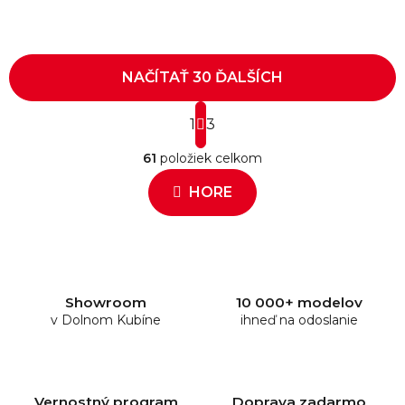
NAČÍTAŤ 30 ĎALŠÍCH
S
1
t
3
O
r
61
položiek celkom
á
v
n
l
HORE
k
á
o
d
v
a
a
c
n
i
i
e
e
Showroom
10 000+ modelov
v Dolnom Kubíne
p
ihneď na odoslanie
r
v
k
y
Vernostný program
Doprava zadarmo