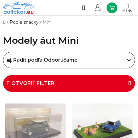
Prejsť
na
Hľadať
NÁKUP
obsah
KOŠÍK
Domov
/
Podľa značky
/
Mini
Modely áut Mini
R
Radiť podľa:
Odporúčame
a
d
e
OTVORIŤ FILTER
n
i
V
e
ý
p
p
r
i