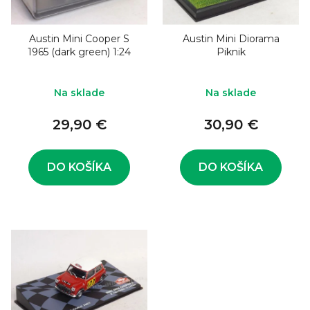
o
s
d
p
u
Austin Mini Cooper S
Austin Mini Diorama
r
1965 (dark green) 1:24
Piknik
k
o
t
d
Na sklade
Na sklade
o
u
v
29,90 €
30,90 €
k
t
o
DO KOŠÍKA
DO KOŠÍKA
v