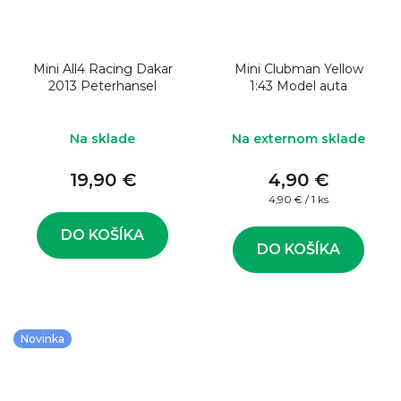
Mini All4 Racing Dakar
Mini Clubman Yellow
2013 Peterhansel
1:43 Model auta
Na sklade
Na externom sklade
19,90 €
4,90 €
Jednotková
4,90 € / 1 ks
cena:
DO KOŠÍKA
DO KOŠÍKA
Novinka