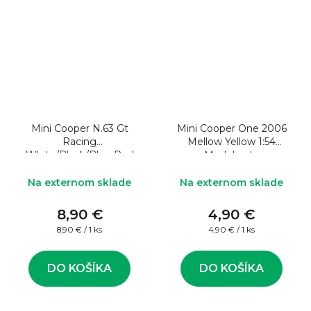
Mini Cooper N.63 Gt
Mini Cooper One 2006
Racing
Mellow Yellow 1:54
White/Black/Blue Red
Model auta
1:43
Na externom sklade
Na externom sklade
8,90 €
4,90 €
Jednotková
Jednotková
8,90 € / 1 ks
4,90 € / 1 ks
cena:
cena:
DO KOŠÍKA
DO KOŠÍKA