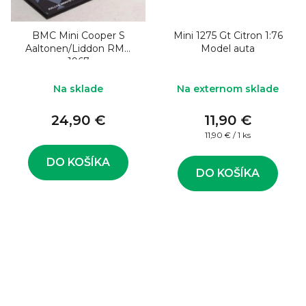
BMC Mini Cooper S
Mini 1275 Gt Citron 1:76
Aaltonen/Liddon RMC
Model auta
1967
Na sklade
Na externom sklade
24,90 €
11,90 €
Jednotková
11,90 € / 1 ks
cena:
DO KOŠÍKA
DO KOŠÍKA