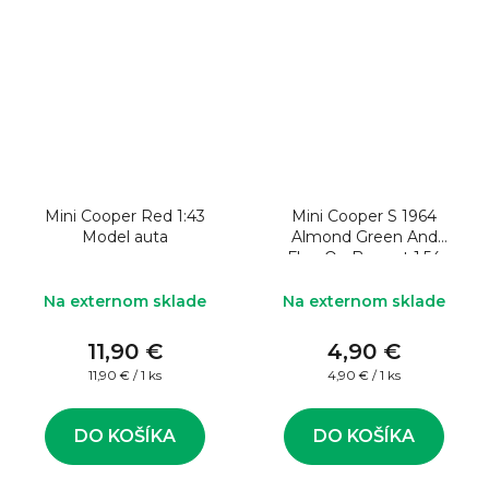
Mini Cooper Red 1:43
Mini Cooper S 1964
Model auta
Almond Green And
Flag On Bonnet 1:54
Model auta
Na externom sklade
Na externom sklade
11,90 €
4,90 €
Jednotková
Jednotková
11,90 € / 1 ks
4,90 € / 1 ks
cena:
cena:
DO KOŠÍKA
DO KOŠÍKA