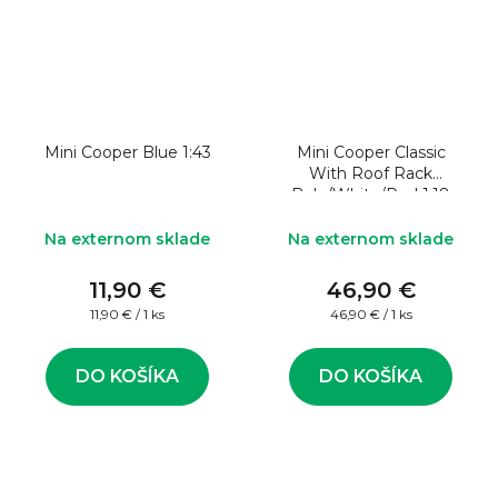
Mini Cooper Blue 1:43
Mini Cooper Classic
With Roof Rack
Bule/White/Red 1:18
Model auta
Na externom sklade
Na externom sklade
11,90 €
46,90 €
Jednotková
Jednotková
11,90 € / 1 ks
46,90 € / 1 ks
cena:
cena:
DO KOŠÍKA
DO KOŠÍKA