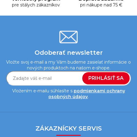
pre stálych zákazníkov
v
pri nákupe nad 75 €
ý
p
i
s
u
Odoberať newsletter
Vložte svoj e-mail a my Vám budeme zasielať informácie o
nových produktoch na našom e-shope.
PRIHLÁSIŤ SA
Vložením e-mailu súhlasíte s
podmienkami ochrany
osobných údajov
.
Z
á
ZÁKAZNÍCKY SERVIS
p