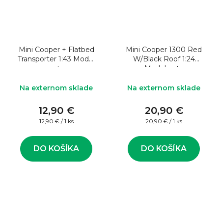
Mini Cooper + Flatbed
Mini Cooper 1300 Red
Transporter 1:43 Model
W/Black Roof 1:24
auta
Model auta
Na externom sklade
Na externom sklade
12,90 €
20,90 €
Jednotková
Jednotková
12,90 € / 1 ks
20,90 € / 1 ks
cena:
cena:
DO KOŠÍKA
DO KOŠÍKA