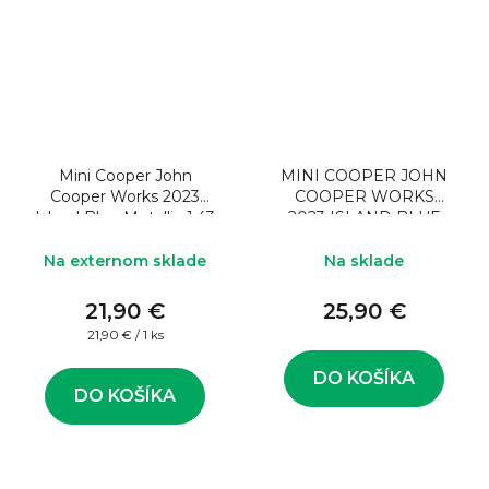
Mini Cooper John
MINI COOPER JOHN
Cooper Works 2023
COOPER WORKS
Island Blue Metallic 1:43
2023 ISLAND BLUE
Model auta
METALLIC
Na externom sklade
Na sklade
21,90 €
25,90 €
Jednotková
21,90 € / 1 ks
cena:
DO KOŠÍKA
DO KOŠÍKA