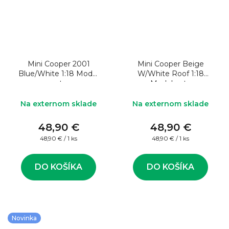
Mini Cooper 2001
Mini Cooper Beige
Blue/White 1:18 Model
W/White Roof 1:18
auta
Model auta
Na externom sklade
Na externom sklade
48,90 €
48,90 €
Jednotková
Jednotková
48,90 € / 1 ks
48,90 € / 1 ks
cena:
cena:
DO KOŠÍKA
DO KOŠÍKA
Novinka