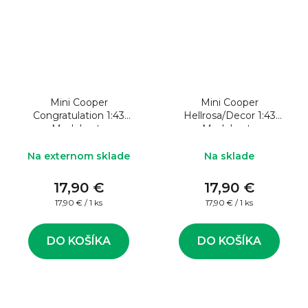
Mini Cooper
Mini Cooper
Congratulation 1:43
Hellrosa/Decor 1:43
Model auta
Model auta
Na externom sklade
Na sklade
17,90 €
17,90 €
Jednotková
Jednotková
17,90 € / 1 ks
17,90 € / 1 ks
cena:
cena:
DO KOŠÍKA
DO KOŠÍKA