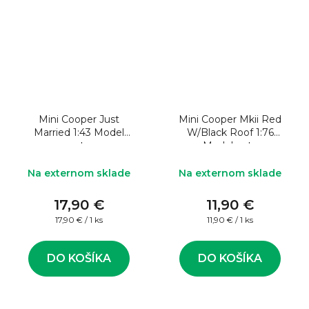
Mini Cooper Just
Mini Cooper Mkii Red
Married 1:43 Model
W/Black Roof 1:76
auta
Model auta
Na externom sklade
Na externom sklade
17,90 €
11,90 €
Jednotková
Jednotková
17,90 € / 1 ks
11,90 € / 1 ks
cena:
cena:
DO KOŠÍKA
DO KOŠÍKA