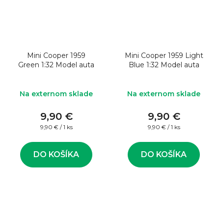
Mini Cooper 1959
Mini Cooper 1959 Light
Green 1:32 Model auta
Blue 1:32 Model auta
Na externom sklade
Na externom sklade
9,90 €
9,90 €
Jednotková
Jednotková
9,90 € / 1 ks
9,90 € / 1 ks
cena:
cena:
DO KOŠÍKA
DO KOŠÍKA