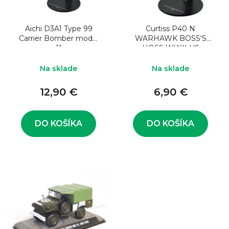
o
s
d
p
u
Aichi D3A1 Type 99
Curtiss P40 N
r
Carrier Bomber model
WARHAWK BOSS'S
k
o
11
HOSS WWII US
Fighter 21 1:72
t
d
Na sklade
Na sklade
o
u
v
12,90 €
6,90 €
k
t
o
DO KOŠÍKA
DO KOŠÍKA
v