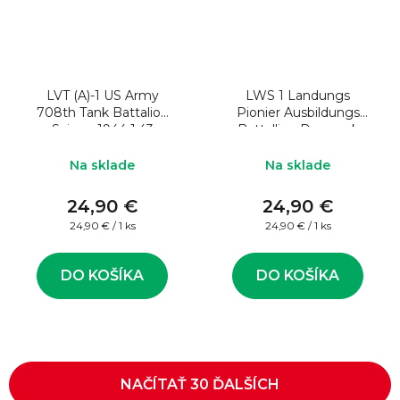
LVT (A)-1 US Army
LWS 1 Landungs
708th Tank Battalion
Pionier Ausbildungs
Saipen 1944 1:43
Battallion Denmark
1944 1:43
Na sklade
Na sklade
24,90 €
24,90 €
Jednotková
Jednotková
24,90 € / 1 ks
24,90 € / 1 ks
cena:
cena:
DO KOŠÍKA
DO KOŠÍKA
NAČÍTAŤ 30 ĎALŠÍCH