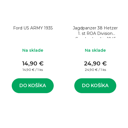
Ford US ARMY 1935
Jagdpanzer 38 Hetzer
1. st ROA Division
Czechoslovakia 1945
1:43
Na sklade
Na sklade
14,90 €
24,90 €
Jednotková
Jednotková
14,90 € / 1 ks
24,90 € / 1 ks
cena:
cena:
DO KOŠÍKA
DO KOŠÍKA