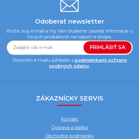
s
u
Odoberať newsletter
Vložte svoj e-mail a my Vám budeme zasielať informácie o
nových produktoch na našom e-shope.
PRIHLÁSIŤ SA
Vložením e-mailu súhlasíte s
podmienkami ochrany
osobných údajov
.
Z
á
ZÁKAZNÍCKY SERVIS
p
ä
Kontakt
t
Doprava a platba
i
Obchodné podmienky