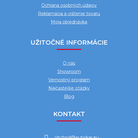
e
Ochrana osobných údajov
Reklamácia a vrátenie tovaru
Moja objednávka
UŽITOČNÉ INFORMÁCIE
O nás
Showroom
Vernostný program
Najčastejšie otázky
Blog
KONTAKT
obchod
@
autickar.eu