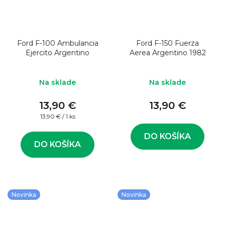
Ford F-100 Ambulancia
Ford F-150 Fuerza
Ejercito Argentino
Aerea Argentino 1982
Na sklade
Na sklade
13,90 €
13,90 €
Jednotková
13,90 € / 1 ks
cena:
DO KOŠÍKA
DO KOŠÍKA
Novinka
Novinka