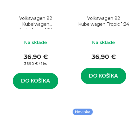
Volkswagen 82
Volkswagen 82
Kubelwagen
Kubelwagen Tropic 1:24
Ambulance 1:24
Na sklade
Na sklade
36,90 €
36,90 €
Jednotková
36,90 € / 1 ks
cena:
DO KOŠÍKA
DO KOŠÍKA
Novinka