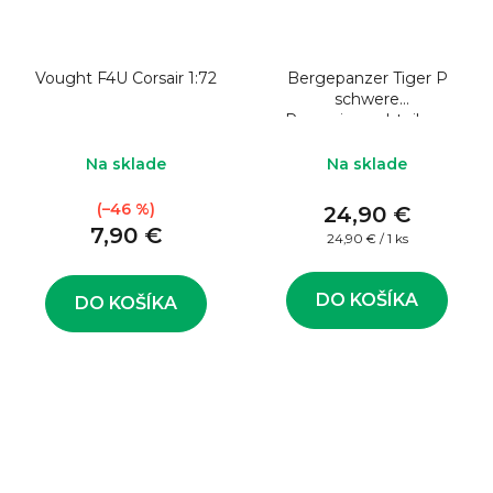
Vought F4U Corsair 1:72
Bergepanzer Tiger P
schwere
Panzerjagerabteilung
653 Poland 1944 1:43
Na sklade
Na sklade
(–46 %)
24,90 €
7,90 €
Jednotková
24,90 € / 1 ks
cena:
DO KOŠÍKA
DO KOŠÍKA