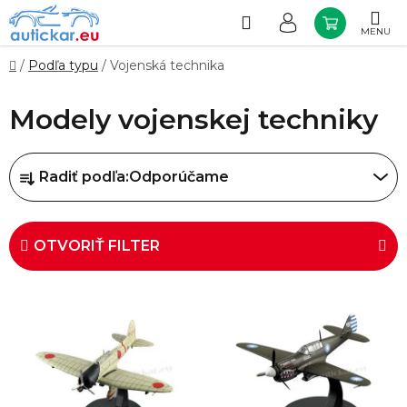
Prejsť
na
Hľadať
NÁKUP
obsah
KOŠÍK
Domov
/
Podľa typu
/
Vojenská technika
Modely vojenskej techniky
R
Radiť podľa:
Odporúčame
a
d
e
OTVORIŤ FILTER
n
i
V
e
ý
p
p
r
i