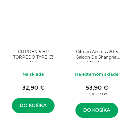
CITROEN 5 HP
Citroen Aircross 2015
TORPEDO TYPE C3
Saloon De Shanghai
1:24
1:43 Model auta
Na sklade
Na externom sklade
32,90 €
53,90 €
Jednotková
53,90 € / 1 ks
cena:
DO KOŠÍKA
DO KOŠÍKA