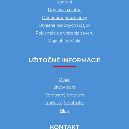
Kontakt
t
Doprava a platba
i
Obchodné podmienky
e
Ochrana osobných údajov
Reklamácia a vrátenie tovaru
Moja objednávka
UŽITOČNÉ INFORMÁCIE
O nás
Showroom
Vernostný program
Najčastejšie otázky
Blog
KONTAKT