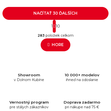
NAČÍTAŤ 30 ĎALŠÍCH
S
1
t
10
O
r
283
položiek celkom
á
v
n
l
HORE
k
á
o
d
v
a
a
c
n
i
i
e
e
Showroom
10 000+ modelov
v Dolnom Kubíne
p
ihneď na odoslanie
r
v
k
y
Vernostný program
Doprava zadarmo
pre stálych zákazníkov
v
pri nákupe nad 75 €