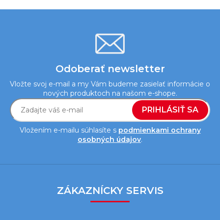
ý
p
i
s
u
Odoberať newsletter
Vložte svoj e-mail a my Vám budeme zasielať informácie o
nových produktoch na našom e-shope.
PRIHLÁSIŤ SA
Vložením e-mailu súhlasíte s
podmienkami ochrany
osobných údajov
.
Z
á
ZÁKAZNÍCKY SERVIS
p
ä