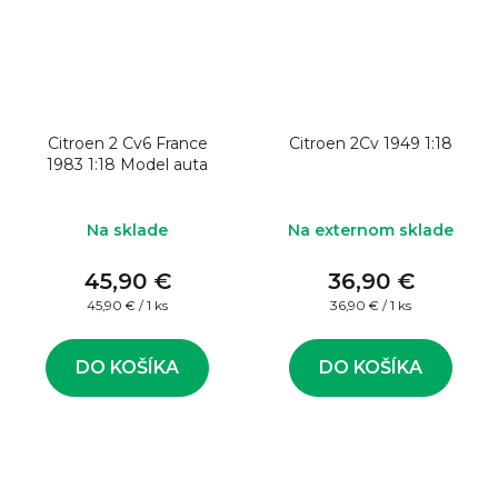
Citroen 2 Cv6 France
Citroen 2Cv 1949 1:18
1983 1:18 Model auta
Na sklade
Na externom sklade
45,90 €
36,90 €
Jednotková
Jednotková
45,90 € / 1 ks
36,90 € / 1 ks
cena:
cena:
DO KOŠÍKA
DO KOŠÍKA