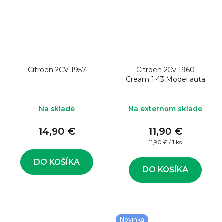
Citroen 2CV 1957
Citroen 2Cv 1960
Cream 1:43 Model auta
Na sklade
Na externom sklade
14,90 €
11,90 €
Jednotková
11,90 € / 1 ks
cena:
DO KOŠÍKA
DO KOŠÍKA
Novinka