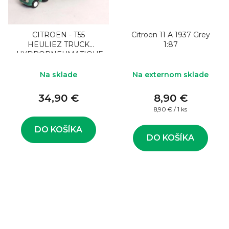
CITROEN - T55
Citroen 11 A 1937 Grey
HEULIEZ TRUCK
1:87
HYDROPNEUMATIQUE
CITROEN
TRANSPORTS 1953
Na sklade
Na externom sklade
34,90 €
8,90 €
Jednotková
8,90 € / 1 ks
cena:
DO KOŠÍKA
DO KOŠÍKA