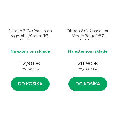
Citroen 2 Cv Charleston
Citroen 2 Cv Charleston
Nightblue/Cream 1:76
Verde/Beige 1:87
Model auta
Model auta
Na externom sklade
Na externom sklade
12,90 €
20,90 €
Jednotková
Jednotková
12,90 € / 1 ks
20,90 € / 1 ks
cena:
cena:
DO KOŠÍKA
DO KOŠÍKA