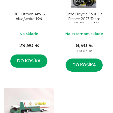
o
s
d
p
u
1961 Citroen Ami 6,
Bmc Bicycle Tour De
r
blue/white 1:24
France 2023 Team
k
o
Ag2R-Citroen 1:18
t
d
Na sklade
Na externom sklade
o
u
v
29,90 €
8,90 €
k
Jednotková
8,90 € / 1 ks
t
cena:
o
DO KOŠÍKA
DO KOŠÍKA
v