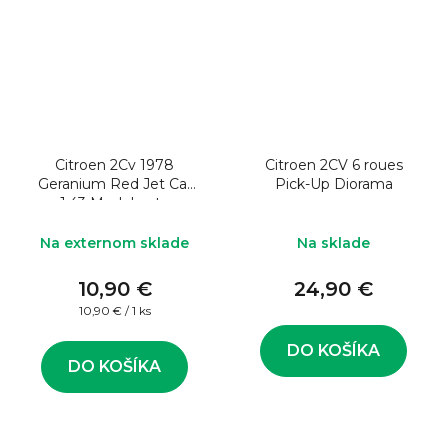
Citroen 2Cv 1978
Citroen 2CV 6 roues
Geranium Red Jet Car
Pick-Up Diorama
1:43 Model auta
Na externom sklade
Na sklade
10,90 €
24,90 €
Jednotková
10,90 € / 1 ks
cena:
DO KOŠÍKA
DO KOŠÍKA