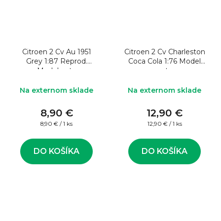
Citroen 2 Cv Au 1951
Citroen 2 Cv Charleston
Grey 1:87 Reprod.
Coca Cola 1:76 Model
Model auta
auta
Na externom sklade
Na externom sklade
8,90 €
12,90 €
Jednotková
Jednotková
8,90 € / 1 ks
12,90 € / 1 ks
cena:
cena:
DO KOŠÍKA
DO KOŠÍKA