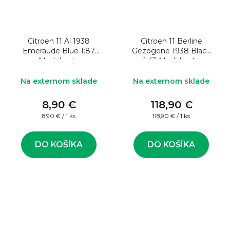
Citroen 11 Al 1938
Citroen 11 Berline
Emeraude Blue 1:87
Gezogene 1938 Black
Model auta
1:43 Model auta
Na externom sklade
Na externom sklade
8,90 €
118,90 €
Jednotková
Jednotková
8,90 € / 1 ks
118,90 € / 1 ks
cena:
cena:
DO KOŠÍKA
DO KOŠÍKA