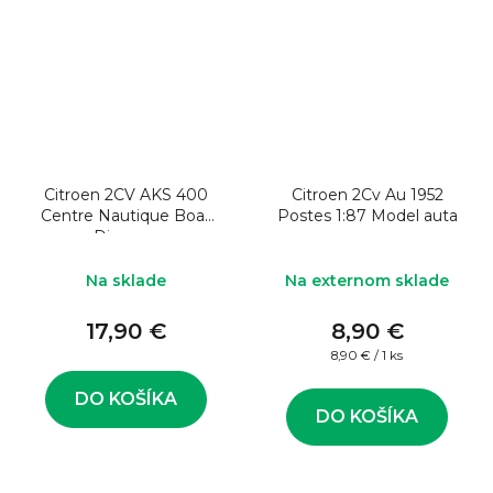
Citroen 2CV AKS 400
Citroen 2Cv Au 1952
Centre Nautique Boat
Postes 1:87 Model auta
Diorama
Na sklade
Na externom sklade
17,90 €
8,90 €
Jednotková
8,90 € / 1 ks
cena:
DO KOŠÍKA
DO KOŠÍKA