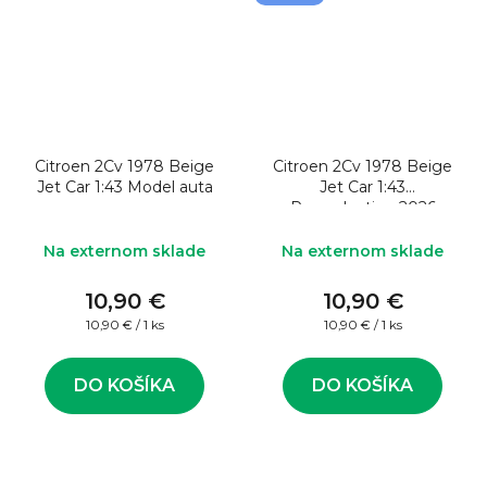
Citroen 2Cv 1978 Beige
Citroen 2Cv 1978 Beige
Jet Car 1:43 Model auta
Jet Car 1:43
Reproduction 2026
Na externom sklade
Na externom sklade
10,90 €
10,90 €
Jednotková
Jednotková
10,90 € / 1 ks
10,90 € / 1 ks
cena:
cena:
DO KOŠÍKA
DO KOŠÍKA