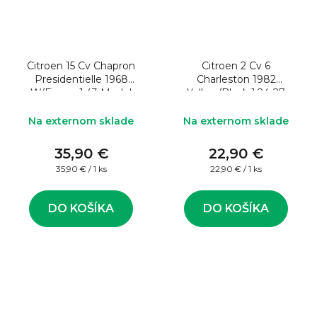
Citroen 15 Cv Chapron
Citroen 2 Cv 6
Presidentielle 1968
Charleston 1982
W/Figure 1:43 Model
Yellow/Black 1:24-27
auta
Model auta
Na externom sklade
Na externom sklade
35,90 €
22,90 €
Jednotková
Jednotková
35,90 € / 1 ks
22,90 € / 1 ks
cena:
cena:
DO KOŠÍKA
DO KOŠÍKA