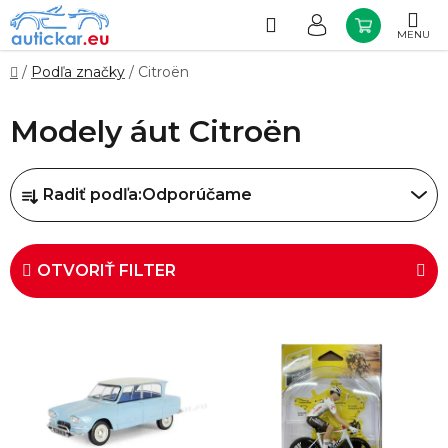
Prejsť
na
Hľadať
NÁKUP
obsah
KOŠÍK
Domov
/
Podľa značky
/
Citroën
Modely áut Citroën
R
Radiť podľa:
Odporúčame
a
d
e
OTVORIŤ FILTER
n
i
V
e
ý
p
p
r
i