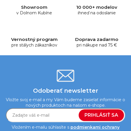
d
Showroom
10 000+ modelov
a
v Dolnom Kubíne
ihneď na odoslanie
c
i
e
p
Vernostný program
Doprava zadarmo
r
pre stálych zákazníkov
pri nákupe nad 75 €
v
k
y
v
ý
p
i
Odoberať newsletter
s
Vložte svoj e-mail a my Vám budeme zasielať informácie o
u
nových produktoch na našom e-shope.
PRIHLÁSIŤ SA
Vložením e-mailu súhlasíte s
podmienkami ochrany