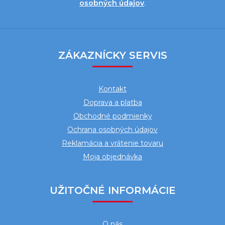
osobných údajov
.
Z
á
ZÁKAZNÍCKY SERVIS
p
ä
Kontakt
t
Doprava a platba
i
Obchodné podmienky
e
Ochrana osobných údajov
Reklamácia a vrátenie tovaru
Moja objednávka
UŽITOČNÉ INFORMÁCIE
O nás