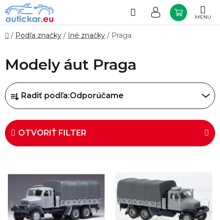
Prejsť
na
Hľadať
NÁKUP
obsah
KOŠÍK
Domov
/
Podľa značky
/
Iné značky
/
Praga
Modely áut Praga
R
Radiť podľa:
Odporúčame
a
d
e
OTVORIŤ FILTER
n
i
V
e
ý
p
p
r
i