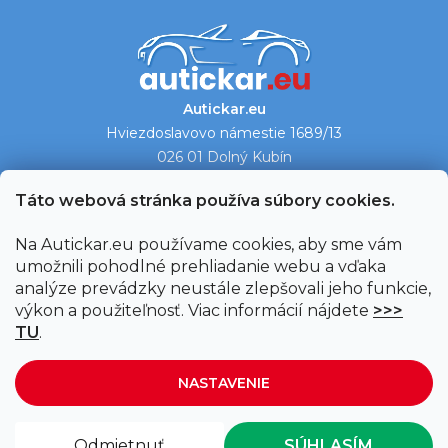
Autickar.eu
Hviezdoslavovo námestie 1689/13
026 01 Dolný Kubín
Ukázať na mape →
Táto webová stránka používa súbory cookies.
Na Autickar.eu používame cookies, aby sme vám
umožnili pohodlné prehliadanie webu a vďaka
analýze prevádzky neustále zlepšovali jeho funkcie,
výkon a použiteľnosť. Viac informácií nájdete
>>>
TU
.
NASTAVENIE
Vytvoril Shoptet
|
Upravil Balkys
Odmietnuť
SÚHLASÍM