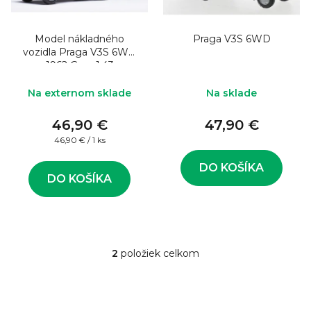
o
s
d
p
u
Model nákladného
Praga V3S 6WD
r
vozidla Praga V3S 6WD
k
o
1962 Grey 1:43
t
d
Na externom sklade
Na sklade
o
u
v
46,90 €
47,90 €
k
Jednotková
46,90 € / 1 ks
t
cena:
o
DO KOŠÍKA
DO KOŠÍKA
v
2
položiek celkom
O
v
l
á