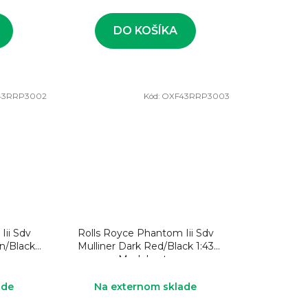
DO KOŠÍKA
43RRP3002
Kód:
OXF43RRP3003
Iii Sdv
Rolls Royce Phantom Iii Sdv
wn/Black
Mulliner Dark Red/Black 1:43
a
Model auta
ade
Na externom sklade