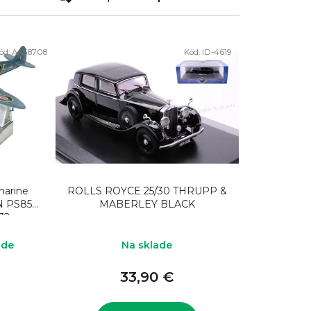
a
d
e
ód:
AA38708
Kód:
ID-4619
n
i
e
p
r
o
d
marine
ROLLS ROYCE 25/30 THRUPP &
N PS853
MABERLEY BLACK
u
:72
k
ade
Na sklade
t
o
33,90 €
v