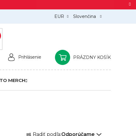
EUR
Slovenčina
)
Prihlásenie
PRÁZDNY KOŠÍK
NÁKUPNÝ
KOŠÍK
TO MERCH
R
Radiť podľa:
Odporúčame