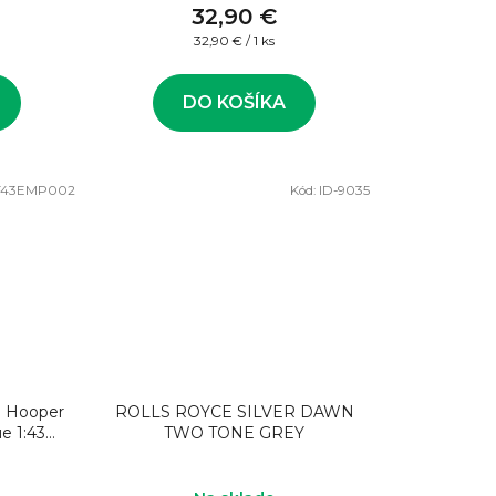
32,90 €
Jednotková
32,90 € / 1 ks
cena:
DO KOŠÍKA
F43EMP002
Kód:
ID-9035
ud Hooper
ROLLS ROYCE SILVER DAWN
e 1:43
TWO TONE GREY