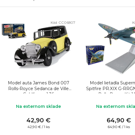
V
Kód:
CC06807
K
ý
p
i
s
p
r
o
Model auta James Bond 007
Model lietadla Super
d
Rolls-Royce Sedanca de Ville
Spitfire PR.XIX G-RRG
Goldfinger 1:36
Rolls-Royce Kit 1
u
k
Na externom sklade
Na externom skl
t
42,90 €
64,90 €
o
Jednotková
Jednotková
42,90 € / 1 ks
64,90 € / 1 ks
cena:
cena: