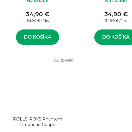
Na sklade
Na sklade
34,90 €
34,90 €
Jednotková
Jednotková
34,90 € / 1 ks
34,90 € / 1 ks
cena:
cena:
DO KOŠÍKA
DO KOŠÍKA
Kód:
ID-6810
ROLLS-ROYS Phantom
Drophead Coupe