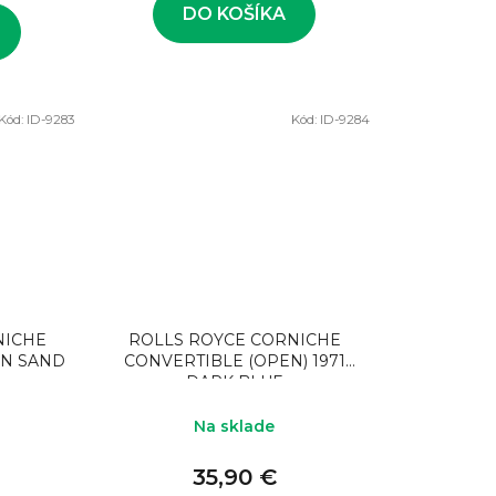
DO KOŠÍKA
Kód:
ID-9283
Kód:
ID-9284
NICHE
ROLLS ROYCE CORNICHE
AN SAND
CONVERTIBLE (OPEN) 1971
DARK BLUE
Na sklade
35,90 €