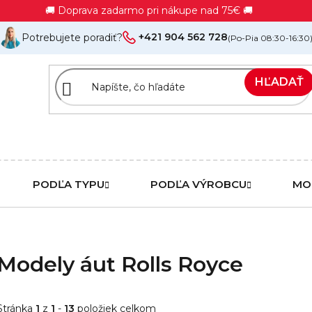
🚚 Doprava zadarmo pri nákupe nad 75€ 🚚
+421 904 562 728
Potrebujete poradiť?
(Po-Pia 08:30-16:30
HĽADAŤ
PODĽA TYPU
PODĽA VÝROBCU
MO
Modely áut Rolls Royce
Stránka
1
z
1
-
13
položiek celkom