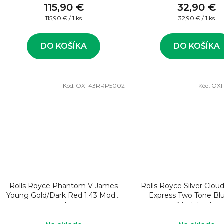
115,90 €
32,90 €
Jednotková
Jednotková
115,90 € / 1 ks
32,90 € / 1 ks
cena:
cena:
DO KOŠÍKA
DO KOŠÍKA
Kód:
OXF43RRP5002
Kód:
OX
Rolls Royce Phantom V James
Rolls Royce Silver Clo
Young Gold/Dark Red 1:43 Model
Express Two Tone Blu
auta
Model auta