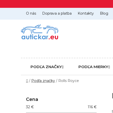
Prejsť
na
obsah
O nás
Doprava a platba
Kontakty
Blog
PODĽA ZNAČKY
PODĽA MIERKY
Domov
/
Podľa značky
/
Rolls Royce
B
o
Cena
č
32
€
116
€
n