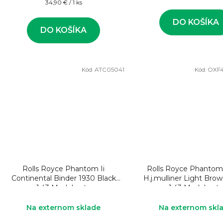
Jednotková
34,90 € / 1 ks
cena:
DO KOŠÍKA
DO KOŠÍKA
Kód:
ATC05041
Kód:
OXF
Rolls Royce Phantom Ii
Rolls Royce Phantom 
Continental Binder 1930 Black
H.j.mulliner Light Bro
1:43 Model auta
1:43 Model aut
Na externom sklade
Na externom skl