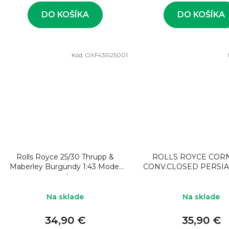
v
DO KOŠÍKA
DO KOŠÍKA
Kód:
OXF43R25001
Rolls Royce 25/30 Thrupp &
ROLLS ROYCE COR
Maberley Burgundy 1:43 Model
CONV.CLOSED PERSI
auta
Na sklade
Na sklade
34,90 €
35,90 €