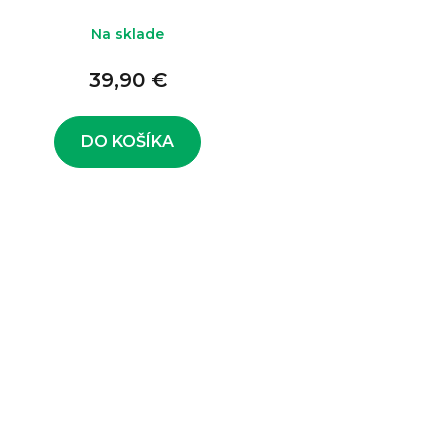
Na sklade
39,90 €
DO KOŠÍKA
O
v
l
á
d
a
c
i
e
p
r