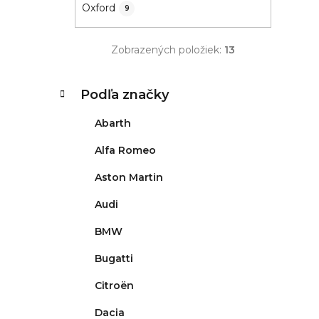
Oxford
9
Zobrazených položiek:
13
K
Preskočiť
Podľa značky
kategórie
a
t
Abarth
e
g
Alfa Romeo
ó
Aston Martin
r
i
Audi
e
BMW
Bugatti
Citroën
Dacia