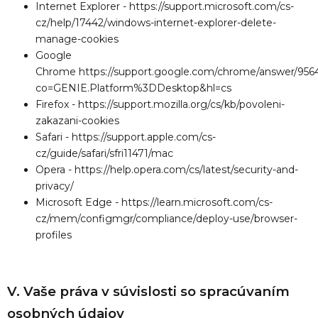
Internet Explorer -
https://support.microsoft.com/cs-
cz/help/17442/windows-internet-explorer-delete-
manage-cookies
Google
Chrome
https://support.google.com/chrome/answer/956
co=GENIE.Platform%3DDesktop&hl=cs
Firefox -
https://support.mozilla.org/cs/kb/povoleni-
zakazani-cookies
Safari -
https://support.apple.com/cs-
cz/guide/safari/sfri11471/mac
Opera -
https://help.opera.com/cs/latest/security-and-
privacy/
Microsoft Edge -
https://learn.microsoft.com/cs-
cz/mem/configmgr/compliance/deploy-use/browser-
profiles
V. Vaše práva v súvislosti so spracúvaním
osobných údajov