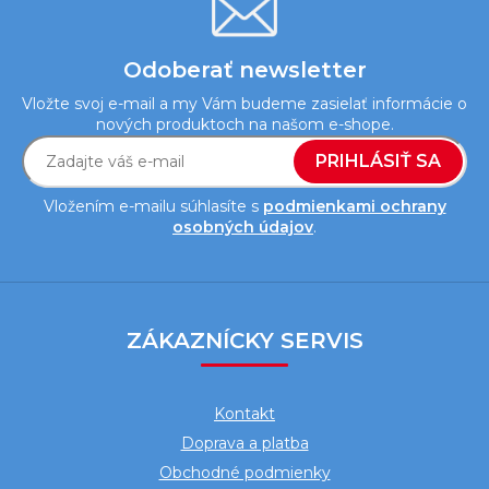
Odoberať newsletter
Vložte svoj e-mail a my Vám budeme zasielať informácie o
nových produktoch na našom e-shope.
PRIHLÁSIŤ SA
Vložením e-mailu súhlasíte s
podmienkami ochrany
osobných údajov
.
Z
á
ZÁKAZNÍCKY SERVIS
p
ä
Kontakt
t
Doprava a platba
i
Obchodné podmienky