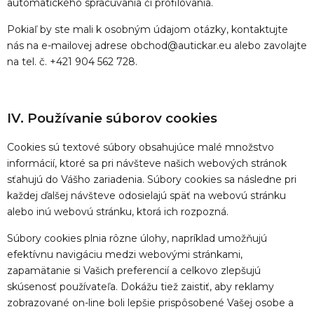
automatického spracúvania či profilovania.
Pokiaľ by ste mali k osobným údajom otázky, kontaktujte
nás na e-mailovej adrese
obchod@autickar.eu
alebo zavolajte
na tel. č.
+421 904 562 728
.
IV. Používanie súborov cookies
Cookies sú textové súbory obsahujúce malé množstvo
informácií, ktoré sa pri návšteve našich webových stránok
sťahujú do Vášho zariadenia. Súbory cookies sa následne pri
každej ďalšej návšteve odosielajú späť na webovú stránku
alebo inú webovú stránku, ktorá ich rozpozná.
Súbory cookies plnia rôzne úlohy, napríklad umožňujú
efektívnu navigáciu medzi webovými stránkami,
zapamätanie si Vašich preferencií a celkovo zlepšujú
skúsenosť používateľa. Dokážu tiež zaistiť, aby reklamy
zobrazované on-line boli lepšie prispôsobené Vašej osobe a