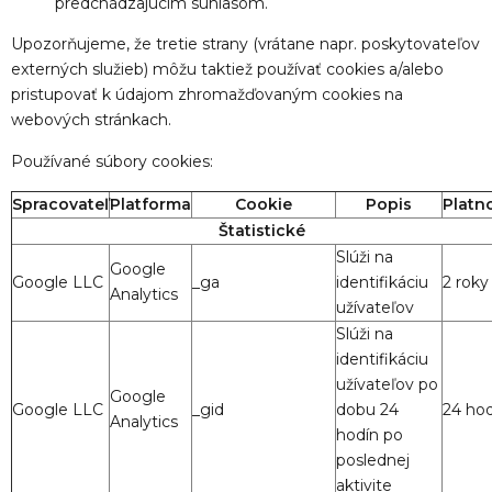
predchádzajúcim súhlasom.
Upozorňujeme, že tretie strany (vrátane napr. poskytovateľov
externých služieb) môžu taktiež používať cookies a/alebo
pristupovať k údajom zhromažďovaným cookies na
webových stránkach.
Používané súbory cookies:
Spracovateľ
Platforma
Cookie
Popis
Platn
Štatistické
Slúži na
Google
Google LLC
_ga
identifikáciu
2 roky
Analytics
užívateľov
Slúži na
identifikáciu
užívateľov po
Google
Google LLC
_gid
dobu 24
24 hod
Analytics
hodín po
poslednej
aktivite