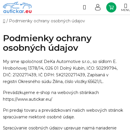
Prejsť
na
Hľadať
NÁKU
obsah
KOŠÍK
Domov
/
Podmienky ochrany osobných údajov
Podmienky ochrany
osobných údajov
My sme spoločnosť
DeKa Automotive s.r.o.
, so sídlom
E.
Hroboňovej 1378/14, 026 01 Dolný Kubín
, IČO:
50299794
,
DIČ:
2120271439
, IČ DPH:
SK2120271439
, Zapísaná v
registri
Okresného súdu Žilina, číslo vložky:65621/L.
Prevádzkujeme e-shop na webových stránkach
https://www.autickar.eu/
Pri predaji tovaru a prevádzkovaní našich webových stránok
spracúvame niektoré osobné údaje.
Spracúvanie osobných údajov upravuje najmä nariadenie