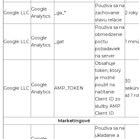
Používa sa na
Google
Google LLC
_ga_*
zachovanie
2 roky
Analytics
stavu relácie
Používa sa na
obmedzenie
Google
Google LLC
_gat
počtu
1 minú
Analytics
požiadaviek
na server
Obsahuje
token, ktorý
je možné
30
Google
použiť na
Google LLC
AMP_TOKEN
sekún
Analytics
načítanie
až 1 ro
Client ID zo
služby AMP
Client ID
Marketingové
Používa sa na
ukladanie a
Google