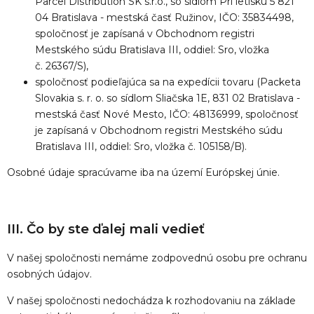
Parcel Distribution SK s.r.o., so sídlom Pri letisku 5 821
04 Bratislava - mestská časť Ružinov, IČO: 35834498,
spoločnosť je zapísaná v Obchodnom registri
Mestského súdu Bratislava III, oddiel: Sro, vložka
č.
26367
/S),
spoločnosť podieľajúca sa na expedícii tovaru (Packeta
Slovakia s. r. o. so sídlom Sliačska 1E, 831 02 Bratislava -
mestská časť Nové Mesto, IČO: 48136999, spoločnosť
je zapísaná v Obchodnom registri Mestského súdu
Bratislava III, oddiel: Sro, vložka č. 105158/B).
Osobné údaje spracúvame iba na území Európskej únie.
III. Čo by ste ďalej mali vedieť
V našej spoločnosti nemáme zodpovednú osobu pre ochranu
osobných údajov.
V našej spoločnosti nedochádza k rozhodovaniu na základe