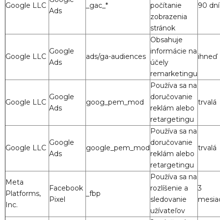
Google LLC
_gac_*
počítanie
90 dní
Ads
zobrazenia
stránok
Obsahuje
Google
informácie na
Google LLC
ads/ga-audiences
ihneď
Ads
účely
remarketingu
Používa sa na
Google
doručovanie
Google LLC
goog_pem_mod
trvalá
Ads
reklám alebo
retargetingu
Používa sa na
Google
doručovanie
Google LLC
google_pem_mod
trvalá
Ads
reklám alebo
retargetingu
Používa sa na
Meta
Facebook
rozlíšenie a
3
Platforms,
_fbp
Pixel
sledovanie
mesia
Inc.
užívateľov