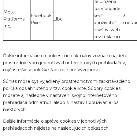
Je uložená
iba v prípade,
Meta
Facebook
keď
3
Platforms,
_fbc
Pixel
používateľ
mesia
Inc.
navštívi web
cez reklamu
Ďalšie informácie o cookies a ich aktuálny zoznam nájdete
prostredníctvom jednotlivých internetových prehliadačov,
najčastejšie v položke Nástroje pre vývojárov.
Súhlas môže byť vyjadrený prostredníctvom zaškrtávacieho
políčka obsiahnutého v tzv. cookie lište. Súbory cookies
môžete aj následne v nastavení svojho internetového
prehliadača odmietnuť, alebo si nastaviť používanie iba
niektorých.
Ďalšie informácie o správe cookies v jednotlivých
prehliadačoch nájdete na nasledujúcich odkazoch: