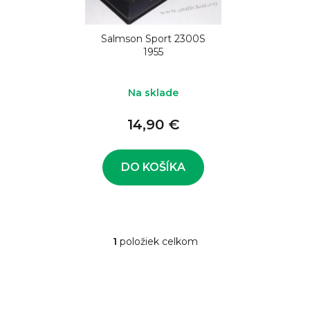
o
s
d
p
u
Salmson Sport 2300S
r
1955
k
o
t
d
Na sklade
o
u
v
14,90 €
k
t
o
DO KOŠÍKA
v
1
položiek celkom
O
v
l
á
d