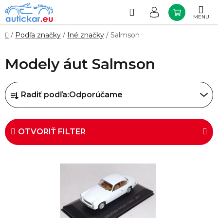
Prejsť
na
Hľadať
NÁKUP
obsah
KOŠÍK
Domov
/
Podľa značky
/
Iné značky
/
Salmson
Modely áut Salmson
R
Radiť podľa:
Odporúčame
a
d
e
OTVORIŤ FILTER
n
i
V
e
ý
p
p
r
i