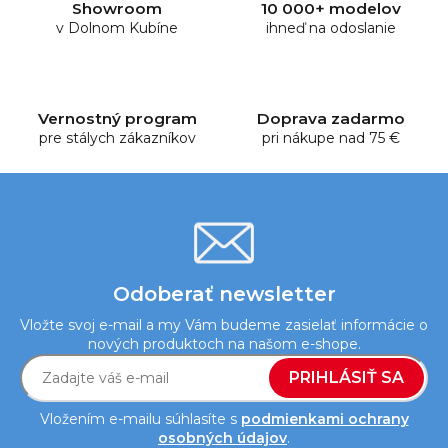
Showroom
10 000+ modelov
a
v Dolnom Kubíne
ihneď na odoslanie
c
i
e
p
Vernostný program
Doprava zadarmo
r
pre stálych zákazníkov
pri nákupe nad 75 €
v
k
y
v
ý
p
i
Odoberať newsletter
s
Vložte svoj e-mail a my Vám budeme zasielať informácie o
u
nových produktoch na našom e-shope.
PRIHLÁSIŤ SA
Vložením e-mailu súhlasíte s
podmienkami ochrany
osobných údajov
.