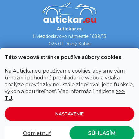
Autickar.eu
Hviezdoslavovo námestie 1689/13
026 01 Dolný Kubín
Ukázať na mape →
Táto webová stránka používa súbory cookies.
Na Autickar.eu používame cookies, aby sme vám
umožnili pohodlné prehliadanie webu a vďaka
analýze prevádzky neustále zlepšovali jeho funkcie,
výkon a použiteľnosť. Viac informácií nájdete
>>>
TU
.
NASTAVENIE
Vytvoril Shoptet
|
Upravil Balkys
Odmietnuť
SÚHLASÍM
Copyright 2026
Autickar.eu
. Všetky práva vyhradené.