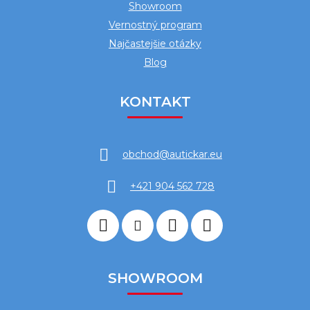
Showroom
Vernostný program
Najčastejšie otázky
Blog
KONTAKT
obchod
@
autickar.eu
+421 904 562 728
SHOWROOM