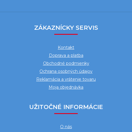
Z
á
ZÁKAZNÍCKY SERVIS
p
ä
Kontakt
t
Doprava a platba
i
Obchodné podmienky
e
Ochrana osobných údajov
Reklamácia a vrátenie tovaru
Moja objednávka
UŽITOČNÉ INFORMÁCIE
O nás