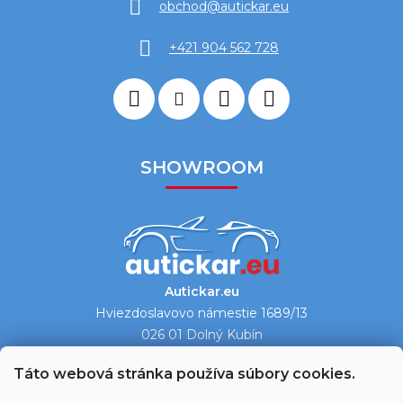
obchod
@
autickar.eu
+421 904 562 728
SHOWROOM
Autickar.eu
Hviezdoslavovo námestie 1689/13
026 01 Dolný Kubín
Ukázať na mape →
Táto webová stránka používa súbory cookies.