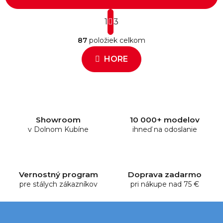
S
1
t
3
O
r
87
položiek celkom
á
v
n
l
HORE
k
á
o
d
v
a
a
c
n
i
i
e
e
Showroom
10 000+ modelov
v Dolnom Kubíne
p
ihneď na odoslanie
r
v
k
y
Vernostný program
Doprava zadarmo
pre stálych zákazníkov
v
pri nákupe nad 75 €
ý
p
i