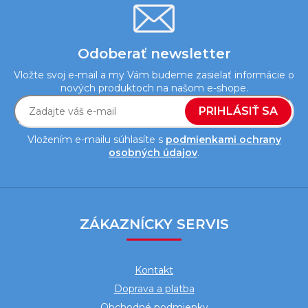
s
u
Odoberať newsletter
Vložte svoj e-mail a my Vám budeme zasielať informácie o
nových produktoch na našom e-shope.
PRIHLÁSIŤ SA
Vložením e-mailu súhlasíte s
podmienkami ochrany
osobných údajov
.
Z
á
ZÁKAZNÍCKY SERVIS
p
ä
Kontakt
t
Doprava a platba
i
Obchodné podmienky