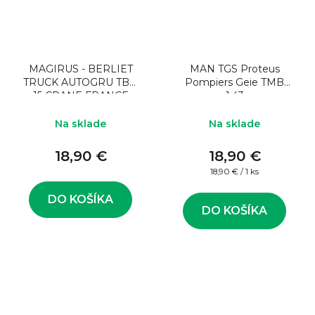
MAGIRUS - BERLIET
MAN TGS Proteus
TRUCK AUTOGRU TBO
Pompiers Geie TMB
15 CRANE FRANCE
1:43
1959
Na sklade
Na sklade
18,90 €
18,90 €
Jednotková
18,90 € / 1 ks
cena:
DO KOŠÍKA
DO KOŠÍKA