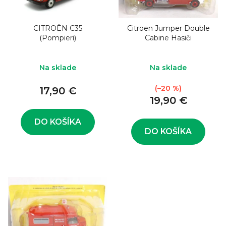
o
s
d
p
u
CITROËN C35
Citroen Jumper Double
r
(Pompieri)
Cabine Hasiči
k
o
t
d
Na sklade
Na sklade
o
u
(–20 %)
v
17,90 €
k
19,90 €
t
o
DO KOŠÍKA
DO KOŠÍKA
v