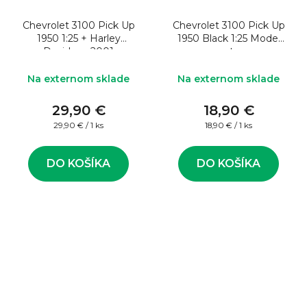
Chevrolet 3100 Pick Up
Chevrolet 3100 Pick Up
1950 1:25 + Harley
1950 Black 1:25 Model
Davidson 2001
auta
Heritage 1:24 Model
auta
Na externom sklade
Na externom sklade
29,90 €
18,90 €
Jednotková
Jednotková
29,90 € / 1 ks
18,90 € / 1 ks
cena:
cena:
DO KOŠÍKA
DO KOŠÍKA