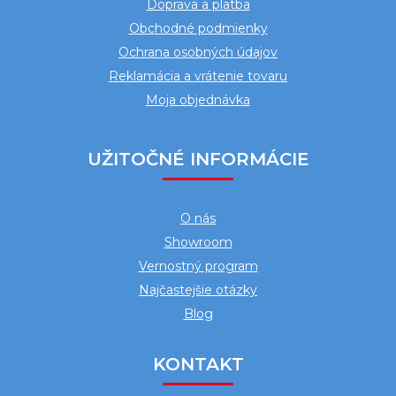
Doprava a platba
i
Obchodné podmienky
e
Ochrana osobných údajov
Reklamácia a vrátenie tovaru
Moja objednávka
UŽITOČNÉ INFORMÁCIE
O nás
Showroom
Vernostný program
Najčastejšie otázky
Blog
KONTAKT