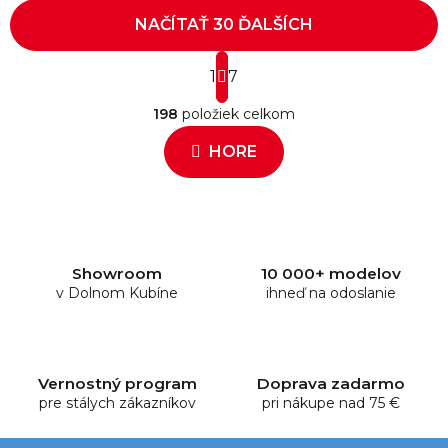
NAČÍTAŤ 30 ĎALŠÍCH
S
1
t
7
O
r
198
položiek celkom
á
v
n
l
HORE
k
á
o
d
v
a
a
c
n
i
i
e
e
Showroom
10 000+ modelov
v Dolnom Kubíne
p
ihneď na odoslanie
r
v
k
y
Vernostný program
Doprava zadarmo
pre stálych zákazníkov
v
pri nákupe nad 75 €
ý