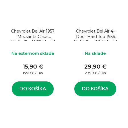
Chevrolet Bel Air 1957
Chevrolet Bel Air 4-
Mrs.santa Claus
Door Hard Top 1956
White/Red 1:32 Model
Light Blue 1:24 Model
auta
auta
Na externom sklade
Na sklade
15,90 €
29,90 €
Jednotková
Jednotková
15,90 € / 1 ks
29,90 € / 1 ks
cena:
cena:
DO KOŠÍKA
DO KOŠÍKA