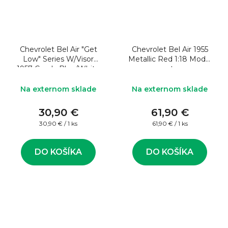
Chevrolet Bel Air "Get
Chevrolet Bel Air 1955
Low" Series W/Visor
Metallic Red 1:18 Model
1957 Candy Blue/White
auta
1:24 Model auta
Na externom sklade
Na externom sklade
30,90 €
61,90 €
Jednotková
Jednotková
30,90 € / 1 ks
61,90 € / 1 ks
cena:
cena:
DO KOŠÍKA
DO KOŠÍKA