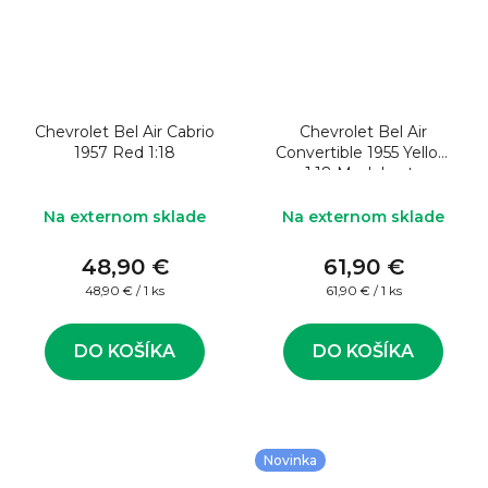
Chevrolet Bel Air Cabrio
Chevrolet Bel Air
1957 Red 1:18
Convertible 1955 Yellow
1:18 Model auta
Na externom sklade
Na externom sklade
48,90 €
61,90 €
Jednotková
Jednotková
48,90 € / 1 ks
61,90 € / 1 ks
cena:
cena:
DO KOŠÍKA
DO KOŠÍKA
Novinka