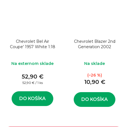
Chevrolet Bel Air
Chevrolet Blazer 2nd
Coupe' 1957 White 1:18
Generation 2002
Na externom sklade
Na sklade
(–26 %)
52,90 €
10,90 €
Jednotková
52,90 € / 1 ks
cena:
DO KOŠÍKA
DO KOŠÍKA