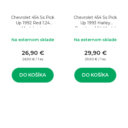
Chevrolet 454 Ss Pick
Chevrolet 454 Ss Pick
Up 1992 Red 1:24
Up 1993 Harley
Model auta
Davidson 1:24 Model
auta
Na externom sklade
Na externom sklade
26,90 €
29,90 €
Jednotková
Jednotková
26,90 € / 1 ks
29,90 € / 1 ks
cena:
cena:
DO KOŠÍKA
DO KOŠÍKA