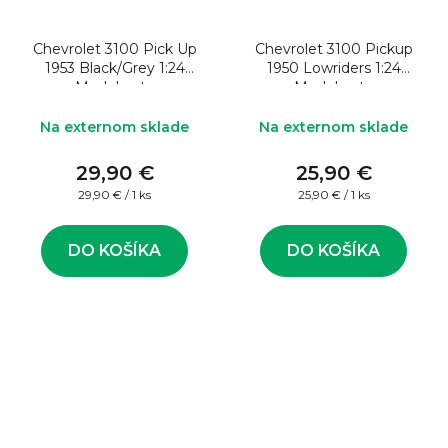
Chevrolet 3100 Pick Up
Chevrolet 3100 Pickup
1953 Black/Grey 1:24
1950 Lowriders 1:24
Model auta
Model auta
Na externom sklade
Na externom sklade
29,90 €
25,90 €
Jednotková
Jednotková
29,90 € / 1 ks
25,90 € / 1 ks
cena:
cena:
DO KOŠÍKA
DO KOŠÍKA