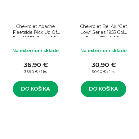
Chevrolet Apache
Chevrolet Bel Air "Get
Fleetside Pick Up Off
Low" Series 1955 Gold
Road 1958 Green 1:24
Brown/Black 1:24
Model auta
Model auta
Na externom sklade
Na externom sklade
36,90 €
30,90 €
Jednotková
Jednotková
36,90 € / 1 ks
30,90 € / 1 ks
cena:
cena:
DO KOŠÍKA
DO KOŠÍKA