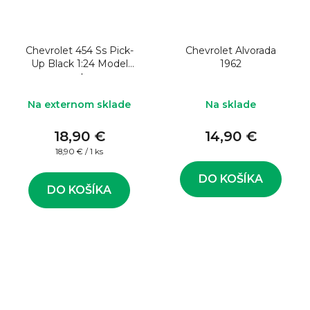
Chevrolet 454 Ss Pick-
Chevrolet Alvorada
Up Black 1:24 Model
1962
auta
Na externom sklade
Na sklade
18,90 €
14,90 €
Jednotková
18,90 € / 1 ks
cena:
DO KOŠÍKA
DO KOŠÍKA