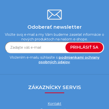
p
i
s
u
Odoberať newsletter
Vložte svoj e-mail a my Vám budeme zasielať informácie o
nových produktoch na našom e-shope.
PRIHLÁSIŤ SA
Vložením e-mailu súhlasíte s
podmienkami ochrany
osobných údajov
.
Z
á
ZÁKAZNÍCKY SERVIS
p
ä
Kontakt
t