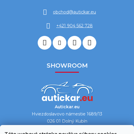
obchod
@
autickar.eu
+421 904 562 728
SHOWROOM
Autickar.eu
Hviezdoslavovo námestie 1689/13
026 01 Dolný Kubín
Ukázať na mape →