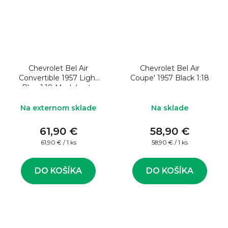
Chevrolet Bel Air
Chevrolet Bel Air
Convertible 1957 Light
Coupe' 1957 Black 1:18
Blue 1:18 Model auta
Na externom sklade
Na sklade
61,90 €
58,90 €
Jednotková
Jednotková
61,90 € / 1 ks
58,90 € / 1 ks
cena:
cena:
DO KOŠÍKA
DO KOŠÍKA