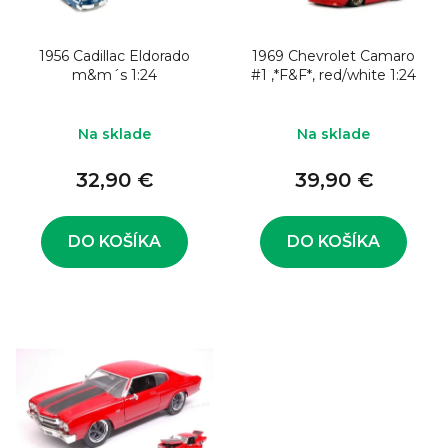
o
s
d
p
u
1956 Cadillac Eldorado
1969 Chevrolet Camaro
r
m&m´s 1:24
#1 ,*F&F*, red/white 1:24
k
o
t
d
Na sklade
Na sklade
o
u
v
32,90 €
39,90 €
k
t
o
DO KOŠÍKA
DO KOŠÍKA
v