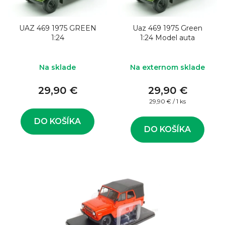
o
s
d
p
u
UAZ 469 1975 GREEN
Uaz 469 1975 Green
r
1:24
1:24 Model auta
k
o
t
d
Na sklade
Na externom sklade
o
u
v
29,90 €
29,90 €
k
Jednotková
29,90 € / 1 ks
t
cena:
o
DO KOŠÍKA
DO KOŠÍKA
v