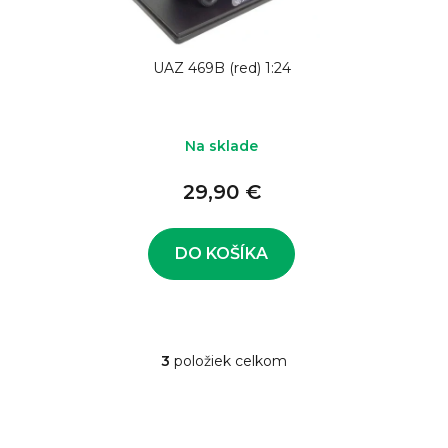
UAZ 469B (red) 1:24
Na sklade
29,90 €
DO KOŠÍKA
3
položiek celkom
O
v
l
á