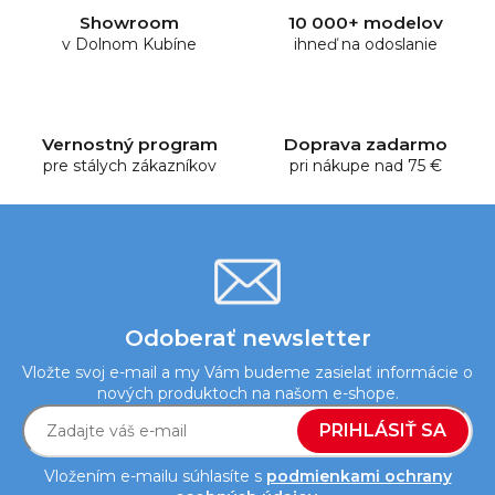
d
Showroom
10 000+ modelov
a
v Dolnom Kubíne
ihneď na odoslanie
c
i
e
p
Vernostný program
Doprava zadarmo
r
pre stálych zákazníkov
pri nákupe nad 75 €
v
k
y
v
ý
p
i
Odoberať newsletter
s
Vložte svoj e-mail a my Vám budeme zasielať informácie o
u
nových produktoch na našom e-shope.
PRIHLÁSIŤ SA
Vložením e-mailu súhlasíte s
podmienkami ochrany