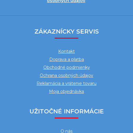
osobných údajov
.
Z
á
ZÁKAZNÍCKY SERVIS
p
ä
Kontakt
t
Doprava a platba
i
Obchodné podmienky
e
Ochrana osobných údajov
Reklamácia a vrátenie tovaru
Moja objednávka
UŽITOČNÉ INFORMÁCIE
O nás