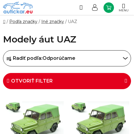
Prejsť
na
Hľadať
NÁKUP
obsah
KOŠÍK
Domov
/
Podľa značky
/
Iné značky
/
UAZ
Modely áut UAZ
R
Radiť podľa:
Odporúčame
a
d
e
OTVORIŤ FILTER
n
i
V
e
ý
p
p
r
i