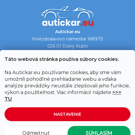
Autickar.eu
Hviezdoslavovo námestie 1689/13
026 01 Dolný Kubín
Ukázať na mape →
Táto webová stránka používa súbory cookies.
Na Autickar.eu používame cookies, aby sme vám
umožnili pohodlné prehliadanie webu a vďaka
analýze prevádzky neustále zlepšovali jeho funkcie,
výkon a použiteľnosť. Viac informácií nájdete
>>>
TU
.
NASTAVENIE
Vytvoril Shoptet
|
Upravil Balkys
Odmietnuť
SÚHLASÍM