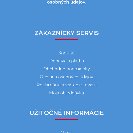
osobných údajov
.
Z
á
ZÁKAZNÍCKY SERVIS
p
ä
Kontakt
t
Doprava a platba
i
Obchodné podmienky
e
Ochrana osobných údajov
Reklamácia a vrátenie tovaru
Moja objednávka
UŽITOČNÉ INFORMÁCIE
O nás