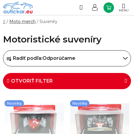
Prejsť
na
Hľadať
NÁKUP
obsah
KOŠÍK
Domov
/
Moto merch
/
Suveníry
Motoristické suveníry
R
Radiť podľa:
Odporúčame
a
d
e
OTVORIŤ FILTER
n
i
V
Novinka
Novinka
e
ý
p
p
r
i