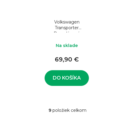
Volkswagen
Transporter
Porcelánová
pokladnička
Na sklade
69,90 €
DO KOŠÍKA
9
položiek celkom
O
v
l
á