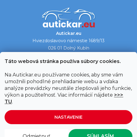
Autickar.eu
Hviezdoslavovo námestie 1689/13
026 01 Dolný Kubín
Ukázať na mape →
Táto webová stránka používa súbory cookies.
Na Autickar.eu používame cookies, aby sme vám
umožnili pohodlné prehliadanie webu a vďaka
analýze prevádzky neustále zlepšovali jeho funkcie,
výkon a použiteľnosť. Viac informácií nájdete
>>>
TU
.
NASTAVENIE
Vytvoril Shoptet
|
Upravil Balkys
Odmietnuť
SÚHLASÍM