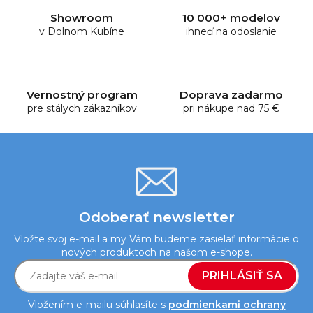
d
Showroom
10 000+ modelov
a
v Dolnom Kubíne
ihneď na odoslanie
c
i
e
p
Vernostný program
Doprava zadarmo
r
pre stálych zákazníkov
pri nákupe nad 75 €
v
k
y
v
ý
p
i
Odoberať newsletter
s
Vložte svoj e-mail a my Vám budeme zasielať informácie o
u
nových produktoch na našom e-shope.
PRIHLÁSIŤ SA
Vložením e-mailu súhlasíte s
podmienkami ochrany