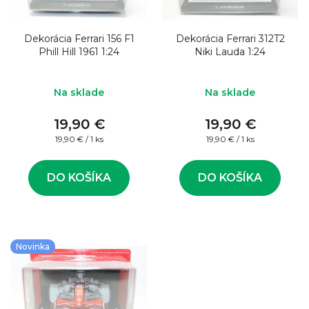
o
s
d
p
u
Dekorácia Ferrari 156 F1
Dekorácia Ferrari 312T2
r
Phill Hill 1961 1:24
Niki Lauda 1:24
k
o
t
d
Na sklade
Na sklade
o
u
v
19,90 €
19,90 €
k
Jednotková
Jednotková
19,90 € / 1 ks
19,90 € / 1 ks
t
cena:
cena:
o
DO KOŠÍKA
DO KOŠÍKA
v
Novinka