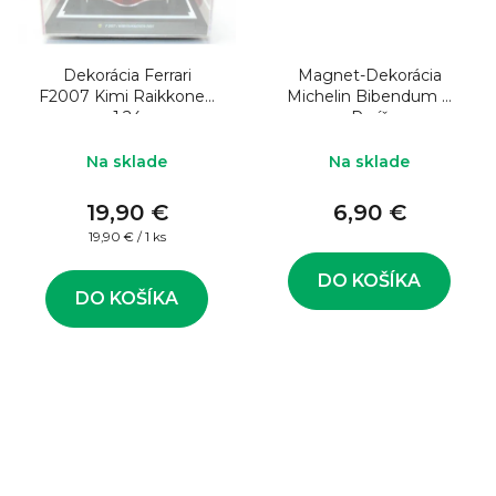
Dekorácia Ferrari
Magnet-Dekorácia
F2007 Kimi Raikkonen
Michelin Bibendum +
1:24
Paríž
Na sklade
Na sklade
19,90 €
6,90 €
Jednotková
19,90 € / 1 ks
cena:
DO KOŠÍKA
DO KOŠÍKA