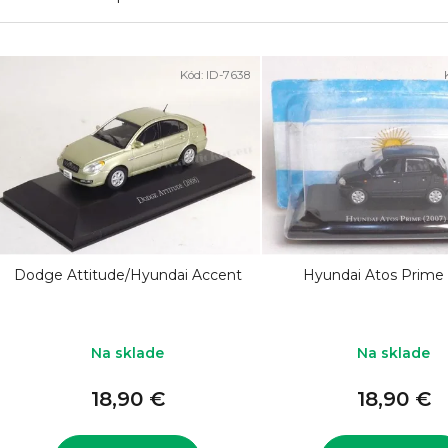
V
Kód:
ID-7638
ý
p
i
s
p
r
o
Dodge Attitude/Hyundai Accent
Hyundai Atos Prime
d
u
k
Na sklade
Na sklade
t
18,90 €
18,90 €
o