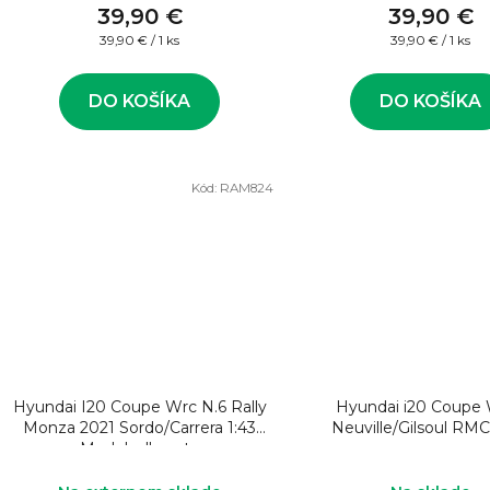
39,90 €
39,90 €
Jednotková
Jednotková
39,90 € / 1 ks
39,90 € / 1 ks
cena:
cena:
DO KOŠÍKA
DO KOŠÍKA
Kód:
RAM824
Hyundai I20 Coupe Wrc N.6 Rally
Hyundai i20 Coupe
Monza 2021 Sordo/Carrera 1:43
Neuville/Gilsoul RM
Model rally auta