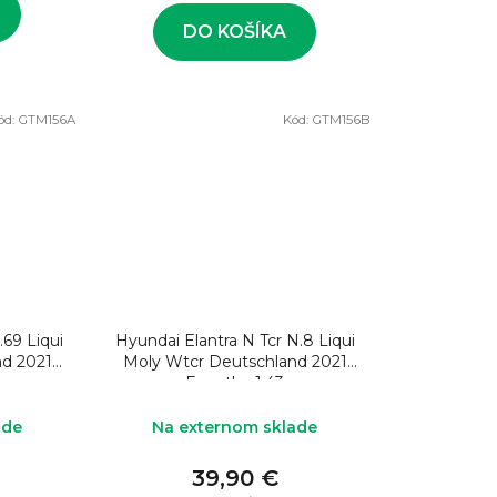
DO KOŠÍKA
ód:
GTM156A
Kód:
GTM156B
.69 Liqui
Hyundai Elantra N Tcr N.8 Liqui
nd 2021
Moly Wtcr Deutschland 2021
Engstler 1:43
ade
Na externom sklade
39,90 €