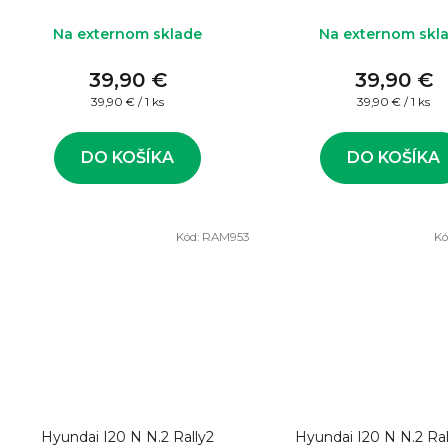
rally auta
Na externom sklade
Na externom skl
39,90 €
39,90 €
Jednotková
Jednotková
39,90 € / 1 ks
39,90 € / 1 ks
cena:
cena:
DO KOŠÍKA
DO KOŠÍKA
Kód:
RAM953
Kó
Hyundai I20 N N.2 Rally2
Hyundai I20 N N.2 Ra