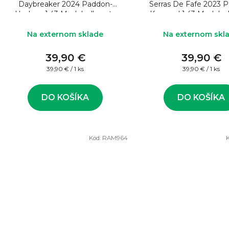
Daybreaker 2024 Paddon-
Serras De Fafe 2023 
Hudson 1:43 Model rally auta
Kennard 1:43 Model ral
Na externom sklade
Na externom skl
39,90 €
39,90 €
Jednotková
Jednotková
39,90 € / 1 ks
39,90 € / 1 ks
cena:
cena:
DO KOŠÍKA
DO KOŠÍKA
Kód:
RAM964