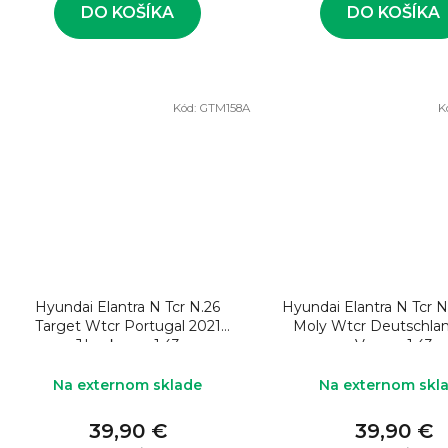
v
DO KOŠÍKA
DO KOŠÍKA
Kód:
GTM158A
K
Hyundai Elantra N Tcr N.26
Hyundai Elantra N Tcr N
Target Wtcr Portugal 2021
Moly Wtcr Deutschla
J.backman 1:43
Vernay 1:43
Na externom sklade
Na externom skl
39,90 €
39,90 €