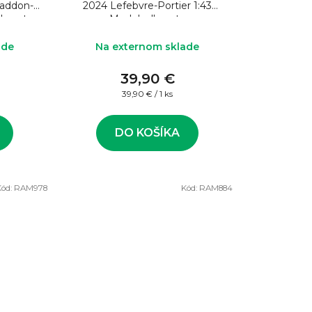
Paddon-
2024 Lefebvre-Portier 1:43
ly auta
Model rally auta
ade
Na externom sklade
39,90 €
Jednotková
39,90 € / 1 ks
cena:
DO KOŠÍKA
Kód:
RAM978
Kód:
RAM884