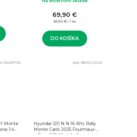
Na externom sklade
69,90 €
Jednotková
69,90 € / 1 ks
cena:
DO KOŠÍKA
d:
RAM973A
Kód:
18RMC230A
ly1 Monte
Hyundai I20 N N.16 Wrc Rally
Monte Carlo 2025 Fourmaux-
a
Coria 1:18 Model rally auta