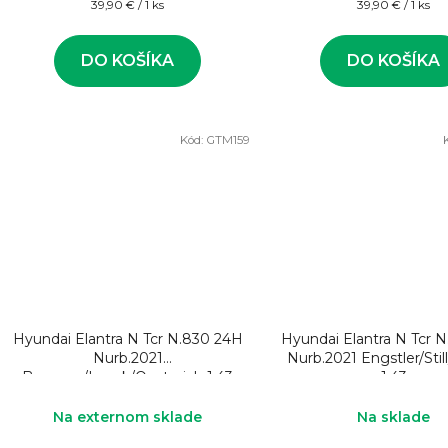
Jednotková
Jednotková
39,90 € / 1 ks
39,90 € / 1 ks
cena:
cena:
DO KOŠÍKA
DO KOŠÍKA
Kód:
GTM159
Hyundai Elantra N Tcr N.830 24H
Hyundai Elantra N Tcr 
Nurb.2021
Nurb.2021 Engstler/Stil
Basseng/Lauck/Oestreich 1:43
1:43
Na externom sklade
Na sklade