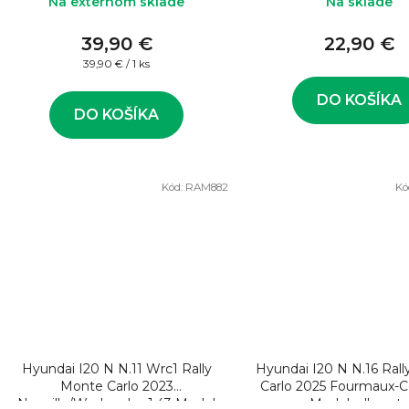
Na externom sklade
Na sklade
39,90 €
22,90 €
Jednotková
39,90 € / 1 ks
cena:
DO KOŠÍKA
DO KOŠÍKA
Kód:
RAM882
Kó
Hyundai I20 N N.11 Wrc1 Rally
Hyundai I20 N N.16 Ral
Monte Carlo 2023
Carlo 2025 Fourmaux-Coria 1:43
Neuville/Wydaeghe 1:43 Model
Model rally aut