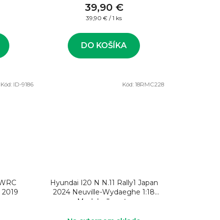
39,90 €
Jednotková
39,90 € / 1 ks
cena:
DO KOŠÍKA
Kód:
ID-9186
Kód:
18RMC228
 WRC
Hyundai I20 N N.11 Rally1 Japan
C 2019
2024 Neuville-Wydaeghe 1:18
Model rally auta