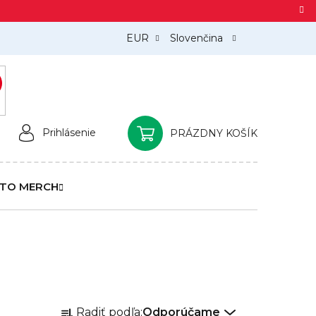
EUR
Slovenčina
)
Prihlásenie
PRÁZDNY KOŠÍK
NÁKUPNÝ
KOŠÍK
TO MERCH
R
Radiť podľa:
Odporúčame