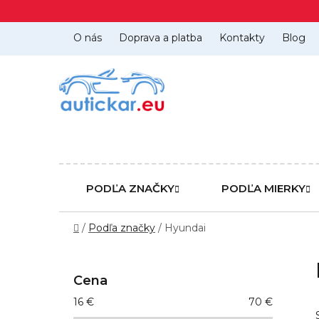
Prejsť
na
obsah
O nás
Doprava a platba
Kontakty
Blog
PODĽA ZNAČKY
PODĽA MIERKY
Domov
/
Podľa značky
/
Hyundai
B
o
Cena
č
16
€
70
€
n