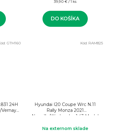
Jednotková
39,90 € / 1 ks
cena:
DO KOŠÍKA
Kód:
GTM160
Kód:
RAM825
N.831 24H
Hyundai I20 Coupe Wrc N.11
l/Vernay
Rally Monza 2021
Neuville/Wydaeghe 1:43 Model
rally auta
Na externom sklade