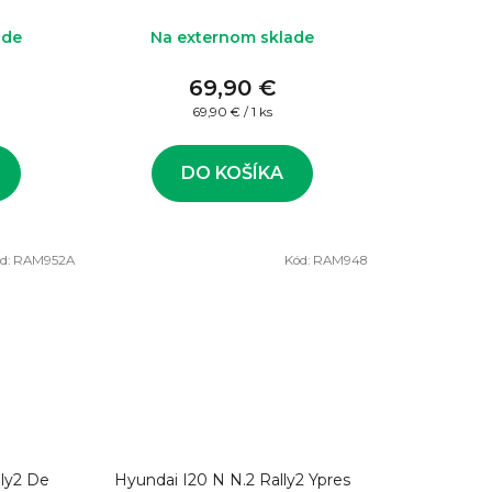
ade
Na externom sklade
69,90 €
Jednotková
69,90 € / 1 ks
cena:
DO KOŠÍKA
d:
RAM952A
Kód:
RAM948
lly2 De
Hyundai I20 N N.2 Rally2 Ypres