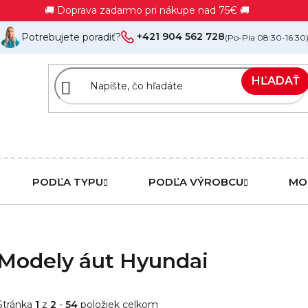
🚚 Doprava zadarmo pri nákupe nad 75€ 🚚
+421 904 562 728
Potrebujete poradiť?
(Po-Pia 08:30-16:30
HĽADAŤ
PODĽA TYPU
PODĽA VÝROBCU
MO
Modely áut Hyundai
Stránka
1
z
2
-
54
položiek celkom