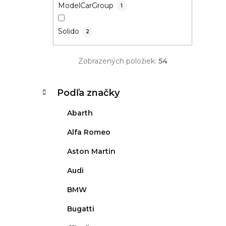
ModelCarGroup
1
Solido
2
Zobrazených položiek:
54
K
Preskočiť
Podľa značky
kategórie
a
t
Abarth
e
g
Alfa Romeo
ó
Aston Martin
r
i
Audi
e
BMW
Bugatti