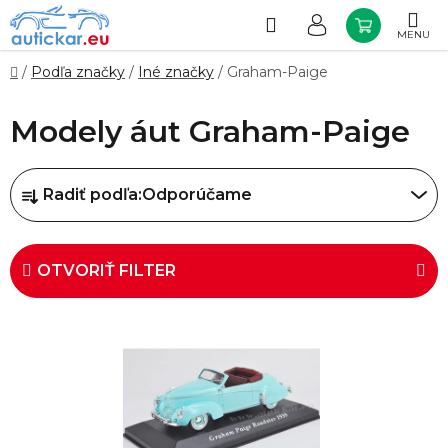
Prejsť
na
Hľadať
NÁKUP
obsah
KOŠÍK
Domov
/
Podľa značky
/
Iné značky
/
Graham-Paige
Modely áut Graham-Paige
R
Radiť podľa:
Odporúčame
a
d
e
OTVORIŤ FILTER
n
i
V
e
ý
p
p
r
i