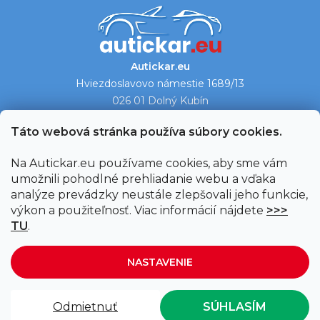
Autickar.eu
Hviezdoslavovo námestie 1689/13
026 01 Dolný Kubín
Ukázať na mape →
Táto webová stránka používa súbory cookies.
Na Autickar.eu používame cookies, aby sme vám
umožnili pohodlné prehliadanie webu a vďaka
analýze prevádzky neustále zlepšovali jeho funkcie,
výkon a použiteľnosť. Viac informácií nájdete
>>>
TU
.
NASTAVENIE
Vytvoril Shoptet
|
Upravil Balkys
Odmietnuť
SÚHLASÍM
Copyright 2026
Autickar.eu
. Všetky práva vyhradené.