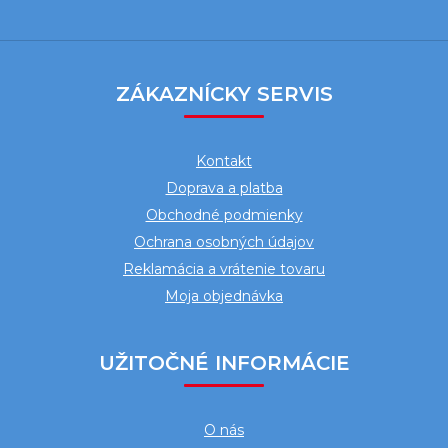
Z
á
ZÁKAZNÍCKY SERVIS
p
ä
Kontakt
t
Doprava a platba
i
Obchodné podmienky
e
Ochrana osobných údajov
Reklamácia a vrátenie tovaru
Moja objednávka
UŽITOČNÉ INFORMÁCIE
O nás