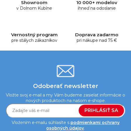
Showroom
10 000+ modelov
a
v Dolnom Kubíne
ihneď na odoslanie
c
i
e
p
Vernostný program
Doprava zadarmo
r
pre stálych zákazníkov
pri nákupe nad 75 €
v
k
y
v
ý
p
i
Odoberať newsletter
s
Vložte svoj e-mail a my Vám budeme zasielať informácie o
u
nových produktoch na našom e-shope.
PRIHLÁSIŤ SA
Vložením e-mailu súhlasíte s
podmienkami ochrany
osobných údajov
.