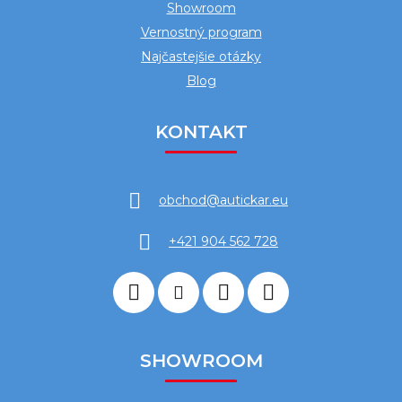
Showroom
Vernostný program
Najčastejšie otázky
Blog
KONTAKT
obchod
@
autickar.eu
+421 904 562 728
SHOWROOM