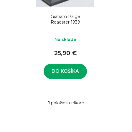
o
s
d
p
u
Graham Paige
r
Roadster 1939
k
o
t
d
Na sklade
o
u
v
25,90 €
k
t
o
DO KOŠÍKA
v
1
položiek celkom
O
v
l
á
d