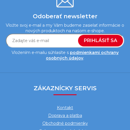
Odoberať newsletter
Vložte svoj e-mail a my Vám budeme zasielať informácie o
nových produktoch na našom e-shope.
PRIHLÁSIŤ SA
Vložením e-mailu súhlasíte s
podmienkami ochrany
osobných údajov
.
Z
á
ZÁKAZNÍCKY SERVIS
p
ä
Kontakt
t
Doprava a platba
i
Obchodné podmienky
e