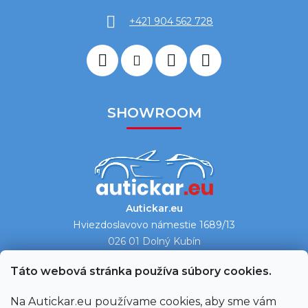
+421 904 562 728
SHOWROOM
Autickar.eu
Hviezdoslavovo námestie 1689/13
026 01 Dolný Kubín
Ukázať na mape →
Táto webová stránka používa súbory cookies.
Na Autickar.eu používame cookies, aby sme vám