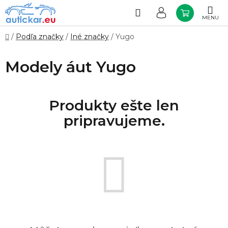
Prejsť
na
Hľadať
NÁKUP
obsah
KOŠÍK
Domov
/
Podľa značky
/
Iné značky
/
Yugo
Modely áut Yugo
Produkty ešte len
pripravujeme.