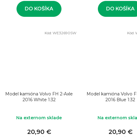
v
DO KOŠÍKA
DO KOŠÍKA
Kód:
WE32690SW
Kód:
Model kamióna Volvo FH 2-Axle
Model kamióna Volvo F
2016 White 1:32
2016 Blue 1:32
Na externom sklade
Na externom skl
20,90 €
20,90 €