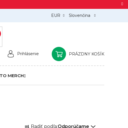
EUR
Slovenčina
)
Prihlásenie
PRÁZDNY KOŠÍK
NÁKUPNÝ
KOŠÍK
TO MERCH
R
Radiť podľa:
Odporúčame