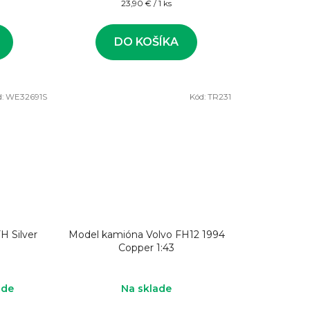
Jednotková
23,90 € / 1 ks
cena:
DO KOŠÍKA
d:
WE32691S
Kód:
TR231
H Silver
Model kamióna Volvo FH12 1994
Copper 1:43
ade
Na sklade