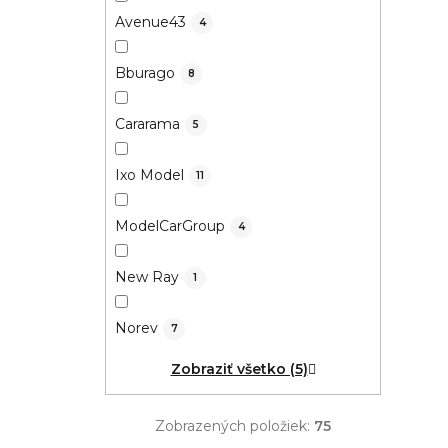
Avenue43
4
Bburago
8
Cararama
5
Ixo Model
11
ModelCarGroup
4
New Ray
1
Norev
7
Zobraziť všetko (5)
Zobrazených položiek:
75