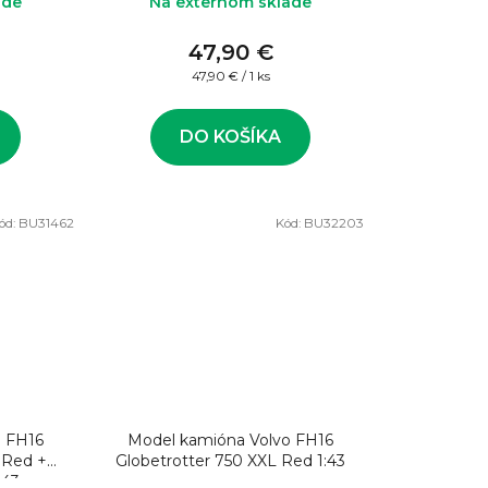
ade
Na externom sklade
47,90 €
Jednotková
47,90 € / 1 ks
cena:
DO KOŠÍKA
ód:
BU31462
Kód:
BU32203
o FH16
Model kamióna Volvo FH16
 Red +
Globetrotter 750 XXL Red 1:43
:43