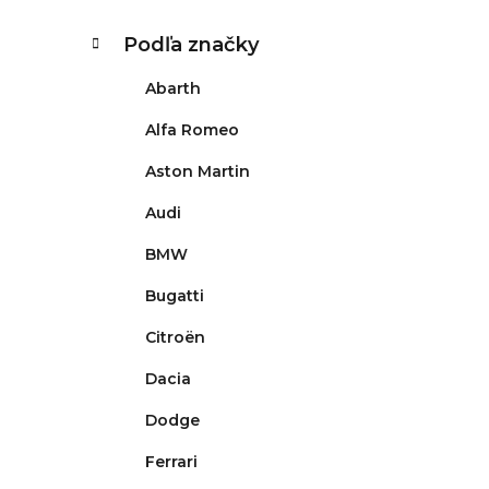
K
Preskočiť
Podľa značky
kategórie
a
t
Abarth
e
g
Alfa Romeo
ó
Aston Martin
r
i
Audi
e
BMW
Bugatti
Citroën
Dacia
Dodge
Ferrari