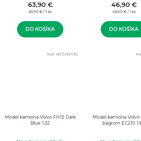
63,90 €
46,90 €
Jednotková
Jednotková
63,90 € / 1 ks
46,90 € / 1 ks
cena:
cena:
DO KOŠÍKA
DO KOŠÍKA
Kód:
WE32630BL
Kó
Model kamióna Volvo FH12 Dark
Model kamióna Volvo 
Blue 1:32
bagrom EC210 1: