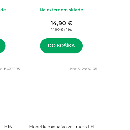
ade
Na externom sklade
14,90 €
Jednotková
14,90 € / 1 ks
cena:
DO KOŠÍKA
ód:
BU32205
Kód:
SL2400105
o FH16
Model kamióna Volvo Trucks FH