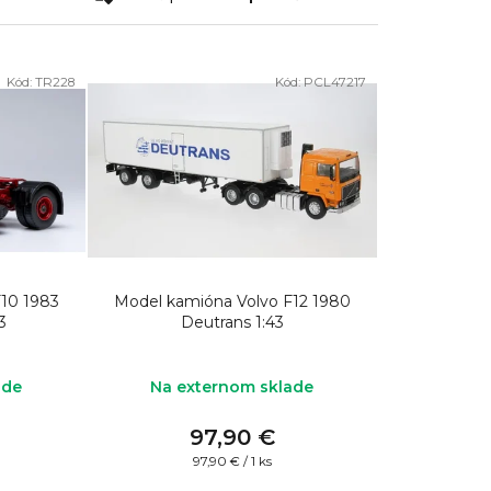
a
d
e
Kód:
TR228
Kód:
PCL47217
n
i
e
p
r
o
d
10 1983
Model kamióna Volvo F12 1980
3
Deutrans 1:43
u
k
ade
Na externom sklade
t
o
97,90 €
Jednotková
97,90 € / 1 ks
v
cena: