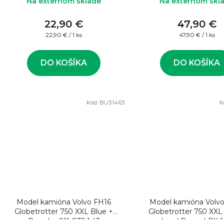
Na externom sklade
Na externom skl
22,90 €
47,90 €
Jednotková
Jednotková
22,90 € / 1 ks
47,90 € / 1 ks
cena:
cena:
DO KOŠÍKA
DO KOŠÍKA
Kód:
BU31463
K
Model kamióna Volvo FH16
Model kamióna Volv
Globetrotter 750 XXL Blue +
Globetrotter 750 XXL
Porsche 911 GT2 1:43
Land Rover LRX 1