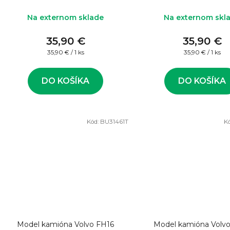
Na externom sklade
Na externom skl
35,90 €
35,90 €
Jednotková
Jednotková
35,90 € / 1 ks
35,90 € / 1 ks
cena:
cena:
DO KOŠÍKA
DO KOŠÍKA
Kód:
BU31461T
K
Model kamióna Volvo FH16
Model kamióna Volv