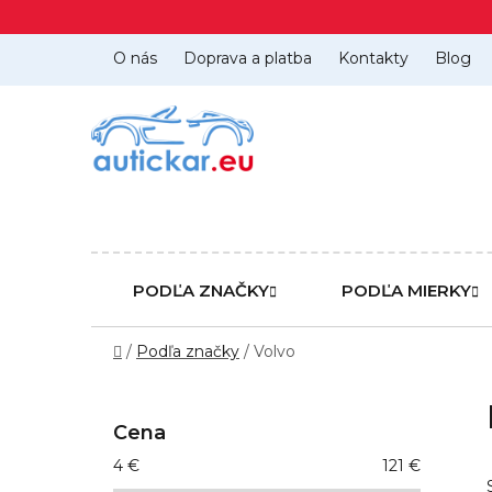
Prejsť
na
obsah
O nás
Doprava a platba
Kontakty
Blog
PODĽA ZNAČKY
PODĽA MIERKY
Domov
/
Podľa značky
/
Volvo
B
o
Cena
č
4
€
121
€
n