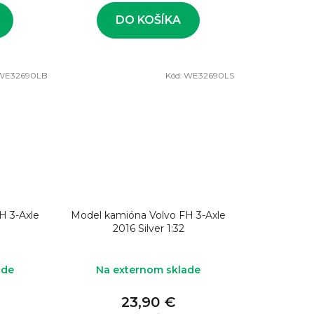
DO KOŠÍKA
WE32690LB
Kód:
WE32690LS
H 3-Axle
Model kamióna Volvo FH 3-Axle
2016 Silver 1:32
ade
Na externom sklade
23,90 €