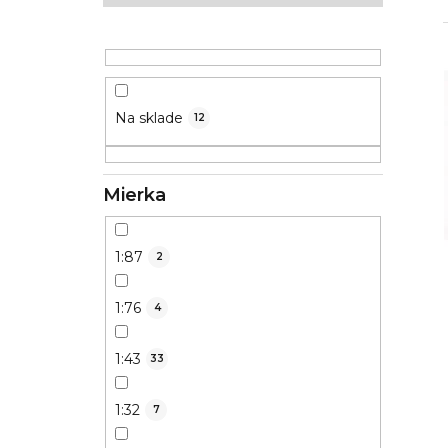
ý
p
a
n
Na sklade
12
e
l
Mierka
1:87
2
1:76
4
1:43
33
1:32
7