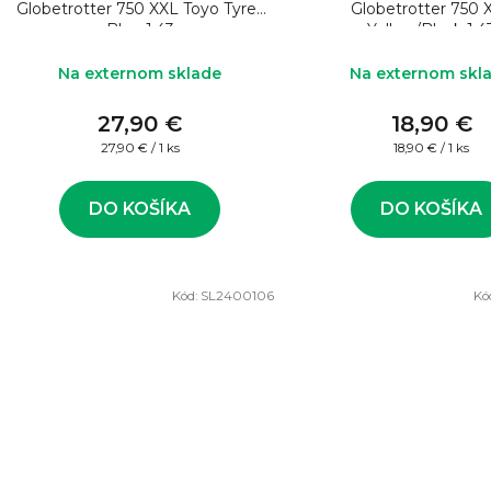
Globetrotter 750 XXL Toyo Tyres
Globetrotter 750 
Blue 1:43
Yellow/Black 1:4
Na externom sklade
Na externom skl
27,90 €
18,90 €
Jednotková
Jednotková
27,90 € / 1 ks
18,90 € / 1 ks
cena:
cena:
DO KOŠÍKA
DO KOŠÍKA
Kód:
SL2400106
Kó