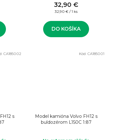
32,90 €
Jednotková
32,90 € / 1 ks
cena:
DO KOŠÍKA
d:
CA185002
Kód:
CA185001
FH12 s
Model kamióna Volvo FH12 s
87
buldozérom L150C 1:87