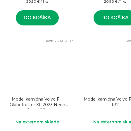
Jednotková
Jednotková
20,90 € / 1 ks
20,90 € / 1 ks
cena:
cena:
DO KOŠÍKA
DO KOŠÍKA
Kód:
SL2400107
Kó
Model kamióna Volvo FH
Model kamióna Volvo F
Globetrotter XL 2023 Neon
1:32
Green 1:24
Na externom sklade
Na externom skl