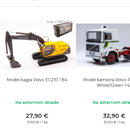
V
Kód:
CA810004
ý
p
i
s
p
r
o
Model bagra Volvo EC210 1:84
Model kamióna Volvo F
d
White/Green 1:4
u
k
Na externom sklade
Na externom skl
t
27,90 €
32,90 €
o
Jednotková
Jednotková
27,90 € / 1 ks
32,90 € / 1 ks
cena:
cena: