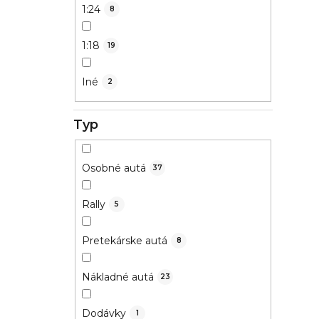
1:24
8
1:18
19
Iné
2
Typ
Osobné autá
37
Rally
5
Pretekárske autá
8
Nákladné autá
23
Dodávky
1