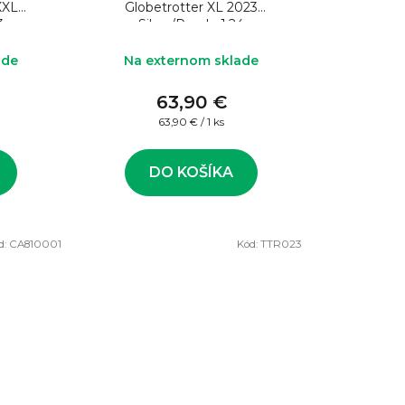
XXL
Globetrotter XL 2023
3
Silver/Purple 1:24
ade
Na externom sklade
63,90 €
Jednotková
63,90 € / 1 ks
cena:
DO KOŠÍKA
d:
CA810001
Kód:
TTR023