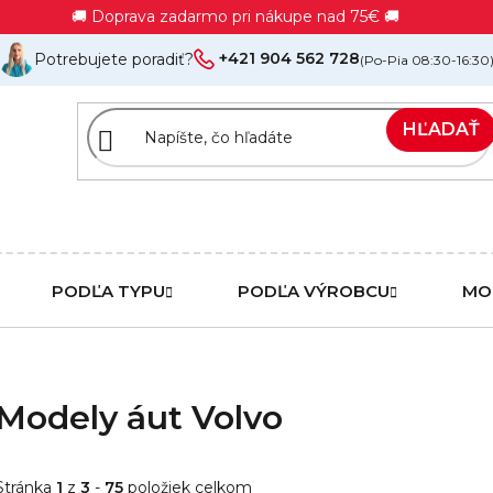
🚚 Doprava zadarmo pri nákupe nad 75€ 🚚
+421 904 562 728
Potrebujete poradiť?
(Po-Pia 08:30-16:30
HĽADAŤ
PODĽA TYPU
PODĽA VÝROBCU
MO
Modely áut Volvo
Stránka
1
z
3
-
75
položiek celkom