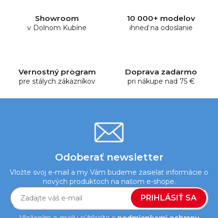
á
d
Showroom
10 000+ modelov
a
v Dolnom Kubíne
ihneď na odoslanie
c
i
e
p
Vernostný program
Doprava zadarmo
r
pre stálych zákazníkov
pri nákupe nad 75 €
v
k
y
v
ý
p
i
Odoberať newsletter
s
Vložte svoj e-mail a my Vám budeme zasielať informácie o
u
nových produktoch na našom e-shope.
PRIHLÁSIŤ SA
Vložením e-mailu súhlasíte s
podmienkami ochrany