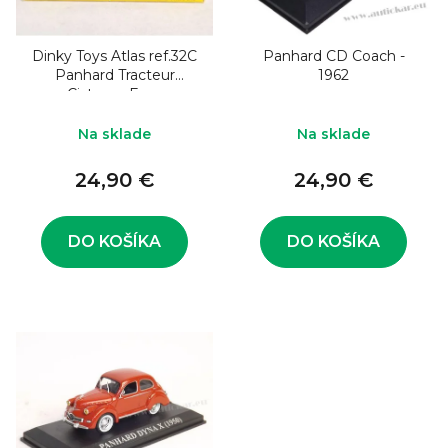
o
s
d
p
u
Dinky Toys Atlas ref.32C
Panhard CD Coach -
r
Panhard Tracteur
1962
k
o
Cisterne Esso
t
d
Na sklade
Na sklade
o
u
v
24,90 €
24,90 €
k
t
o
DO KOŠÍKA
DO KOŠÍKA
v