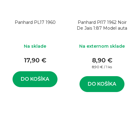
Panhard PL17 1960
Panhard Pl17 1962 Noir
De Jais 1:87 Model auta
Na sklade
Na externom sklade
17,90 €
8,90 €
Jednotková
8,90 € / 1 ks
cena:
DO KOŠÍKA
DO KOŠÍKA