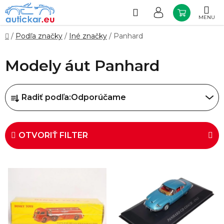
Prejsť
na
Hľadať
NÁKUP
obsah
KOŠÍK
Domov
/
Podľa značky
/
Iné značky
/
Panhard
Modely áut Panhard
R
Radiť podľa:
Odporúčame
a
d
e
OTVORIŤ FILTER
n
i
V
e
ý
p
p
r
i