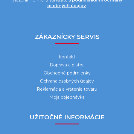
osobných údajov
.
Z
á
ZÁKAZNÍCKY SERVIS
p
ä
Kontakt
t
Doprava a platba
i
Obchodné podmienky
e
Ochrana osobných údajov
Reklamácia a vrátenie tovaru
Moja objednávka
UŽITOČNÉ INFORMÁCIE