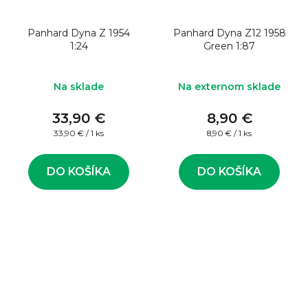
Panhard Dyna Z 1954
Panhard Dyna Z12 1958
1:24
Green 1:87
Na sklade
Na externom sklade
33,90 €
8,90 €
Jednotková
Jednotková
33,90 € / 1 ks
8,90 € / 1 ks
cena:
cena:
DO KOŠÍKA
DO KOŠÍKA