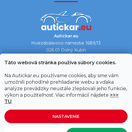
Autickar.eu
Hviezdoslavovo námestie 1689/13
026 01 Dolný Kubín
Ukázať na mape →
Táto webová stránka používa súbory cookies.
Na Autickar.eu používame cookies, aby sme vám
umožnili pohodlné prehliadanie webu a vďaka
analýze prevádzky neustále zlepšovali jeho funkcie,
výkon a použiteľnosť. Viac informácií nájdete
>>>
TU
.
NASTAVENIE