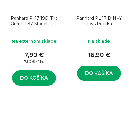
Panhard Pl 17 1961 Tilia
Panhard PL 17 DINKY
Green 1:87 Model auta
Toys Replika
Na externom sklade
Na sklade
7,90 €
16,90 €
Jednotková
7,90 € / 1 ks
cena:
DO KOŠÍKA
DO KOŠÍKA