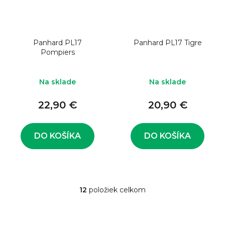
Panhard PL17
Panhard PL17 Tigre
Pompiers
Na sklade
Na sklade
22,90 €
20,90 €
DO KOŠÍKA
DO KOŠÍKA
12
položiek celkom
O
v
l