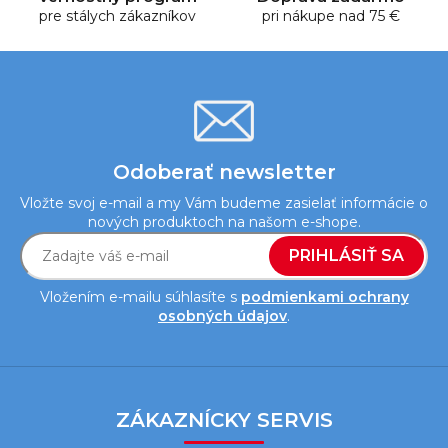
pre stálych zákazníkov
v
pri nákupe nad 75 €
ý
p
i
s
u
Odoberať newsletter
Vložte svoj e-mail a my Vám budeme zasielať informácie o
nových produktoch na našom e-shope.
PRIHLÁSIŤ SA
Vložením e-mailu súhlasíte s
podmienkami ochrany
osobných údajov
.
Z
á
ZÁKAZNÍCKY SERVIS
p