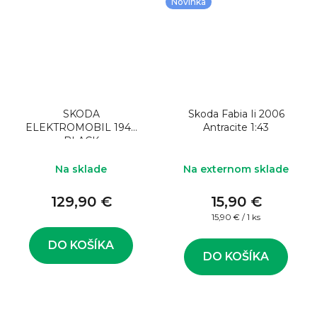
Novinka
SKODA
Skoda Fabia Ii 2006
ELEKTROMOBIL 1944
Antracite 1:43
BLACK
Na sklade
Na externom sklade
129,90 €
15,90 €
Jednotková
15,90 € / 1 ks
cena:
DO KOŠÍKA
DO KOŠÍKA