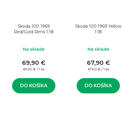
Skoda 100 1969
Skoda 100 1969 Yellow
Red/Gold Rims 1:18
1:18
Na sklade
Na sklade
69,90 €
67,90 €
Jednotková
Jednotková
69,90 € / 1 ks
67,90 € / 1 ks
cena:
cena:
DO KOŠÍKA
DO KOŠÍKA