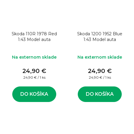
Skoda 110R 1978 Red
Skoda 1200 1952 Blue
1:43 Model auta
1:43 Model auta
Na externom sklade
Na externom sklade
24,90 €
24,90 €
Jednotková
Jednotková
24,90 € / 1 ks
24,90 € / 1 ks
cena:
cena:
DO KOŠÍKA
DO KOŠÍKA