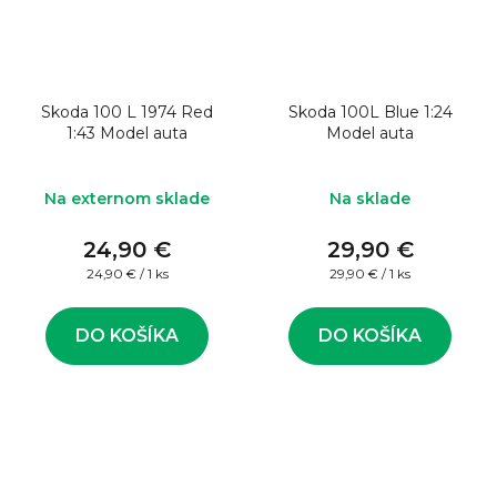
Skoda 100 L 1974 Red
Skoda 100L Blue 1:24
1:43 Model auta
Model auta
Na externom sklade
Na sklade
24,90 €
29,90 €
Jednotková
Jednotková
24,90 € / 1 ks
29,90 € / 1 ks
cena:
cena:
DO KOŠÍKA
DO KOŠÍKA