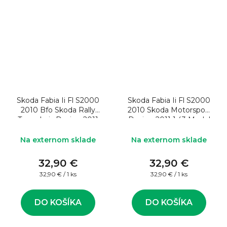
Skoda Fabia Ii Fl S2000
Skoda Fabia Ii Fl S2000
2010 Bfo Skoda Rally
2010 Skoda Motorsport
Team Loix Design 2011
Design 2011 1:43 Model
1:43 Model rally auta
rally auta
Na externom sklade
Na externom sklade
32,90 €
32,90 €
Jednotková
Jednotková
32,90 € / 1 ks
32,90 € / 1 ks
cena:
cena:
DO KOŠÍKA
DO KOŠÍKA