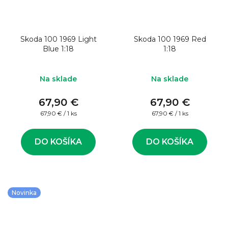
Skoda 100 1969 Light
Skoda 100 1969 Red
Blue 1:18
1:18
Na sklade
Na sklade
67,90 €
67,90 €
Jednotková
Jednotková
67,90 € / 1 ks
67,90 € / 1 ks
cena:
cena:
DO KOŠÍKA
DO KOŠÍKA
Novinka