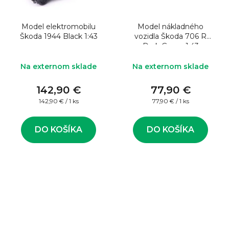
Model elektromobilu
Model nákladného
Škoda 1944 Black 1:43
vozidla Škoda 706 R
Dark Green 1:43
Na externom sklade
Na externom sklade
142,90 €
77,90 €
Jednotková
Jednotková
142,90 € / 1 ks
77,90 € / 1 ks
cena:
cena:
DO KOŠÍKA
DO KOŠÍKA