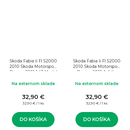
Skoda Fabia Ii Fl S2000
Skoda Fabia Ii Fl S2000
2010 Skoda Motorsport
2010 Skoda Motorsport
Design 2012 1:43 Model
Design 2012 Asfalto
rally auta
1:43 Model rally auta
Na externom sklade
Na externom sklade
32,90 €
32,90 €
Jednotková
Jednotková
32,90 € / 1 ks
32,90 € / 1 ks
cena:
cena:
DO KOŠÍKA
DO KOŠÍKA