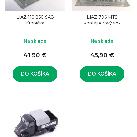
o
s
d
p
u
LIAZ 110.850 SA8
LIAZ 706 MTS
r
Kropička
Kontajnerový voz
k
o
t
d
Na sklade
Na sklade
o
u
v
41,90 €
45,90 €
k
t
o
DO KOŠÍKA
DO KOŠÍKA
v