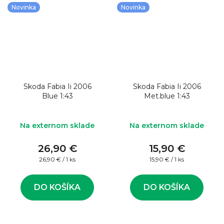
Novinka
Novinka
Skoda Fabia Ii 2006
Skoda Fabia Ii 2006
Blue 1:43
Met.blue 1:43
Na externom sklade
Na externom sklade
26,90 €
15,90 €
Jednotková
Jednotková
26,90 € / 1 ks
15,90 € / 1 ks
cena:
cena:
DO KOŠÍKA
DO KOŠÍKA