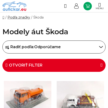
Prejsť
na
Hľadať
NÁKUP
obsah
KOŠÍK
Domov
/
Podľa značky
/
Škoda
Modely áut Škoda
R
Radiť podľa:
Odporúčame
a
d
e
OTVORIŤ FILTER
n
i
V
e
ý
p
p
r
i