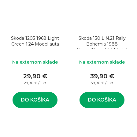
Skoda 1203 1968 Light
Skoda 130 L N.21 Rally
Green 1:24 Model auta
Bohemia 1988
Sibera/Gross 1:43 Model
rally auta
Na externom sklade
Na externom sklade
29,90 €
39,90 €
Jednotková
Jednotková
29,90 € / 1 ks
39,90 € / 1 ks
cena:
cena:
DO KOŠÍKA
DO KOŠÍKA