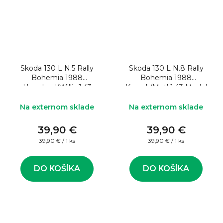
Skoda 130 L N.5 Rally
Skoda 130 L N.8 Rally
Bohemia 1988
Bohemia 1988
Haugland/Willis 1:43
Krecek/Motl 1:43 Model
Model rally auta
rally auta
Na externom sklade
Na externom sklade
39,90 €
39,90 €
Jednotková
Jednotková
39,90 € / 1 ks
39,90 € / 1 ks
cena:
cena:
DO KOŠÍKA
DO KOŠÍKA