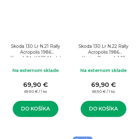
Skoda 130 Lr N.21 Rally
Skoda 130 Lr N.22 Rally
Acropolis 1986
Acropolis 1986
Krecek/Motl 1:18 Model
Kvaizar/Janecek 1:18
rally auta
Model rally auta
Na externom sklade
Na externom sklade
69,90 €
69,90 €
Jednotková
Jednotková
69,90 € / 1 ks
69,90 € / 1 ks
cena:
cena:
DO KOŠÍKA
DO KOŠÍKA