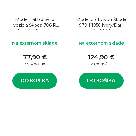
Model nákladného
Model prototypu Škoda
vozidla Škoda 706 R
979-I 1956 Ivory/Dark
Flatbed Platform Trailer
Red 1:43
Blue/Black 1:43
Na externom sklade
Na externom sklade
77,90 €
124,90 €
Jednotková
Jednotková
77,90 € / 1 ks
124,90 € / 1 ks
cena:
cena:
DO KOŠÍKA
DO KOŠÍKA