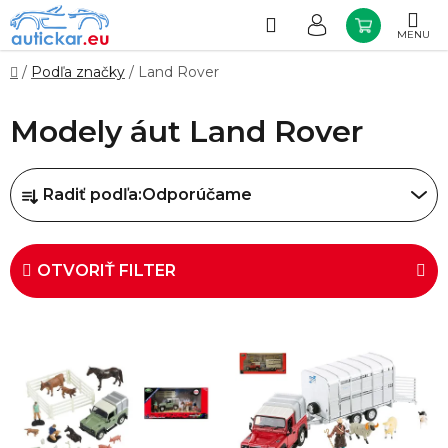
Prejsť
na
Hľadať
NÁKUP
obsah
KOŠÍK
Domov
/
Podľa značky
/
Land Rover
Modely áut Land Rover
R
Radiť podľa:
Odporúčame
a
d
e
OTVORIŤ FILTER
n
i
V
e
ý
p
p
r
i