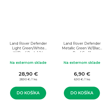
Land Rover Defender
Land Rover Defender
Light Green/White
Metallic Green W/Black
W/Roof Rack 1:24
Roof Cm11
Na externom sklade
Na externom sklade
28,90 €
6,90 €
Jednotková
Jednotková
28,90 € / 1 ks
6,90 € / 1 ks
cena:
cena:
DO KOŠÍKA
DO KOŠÍKA