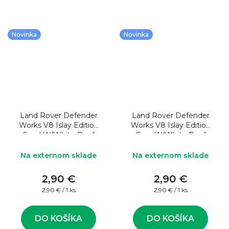
Novinka
Novinka
Land Rover Defender
Land Rover Defender
Works V8 Islay Edition
Works V8 Islay Edition
Sand W/White Roof
Grey W/White Roof
1:64
1:64
Na externom sklade
Na externom sklade
2,90 €
2,90 €
Jednotková
Jednotková
2,90 € / 1 ks
2,90 € / 1 ks
cena:
cena:
DO KOŠÍKA
DO KOŠÍKA