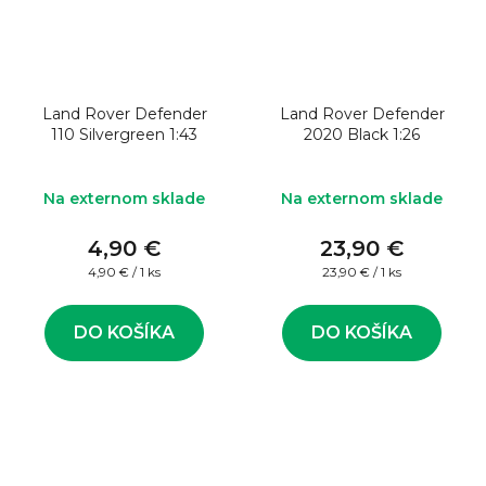
Land Rover Defender
Land Rover Defender
110 Silvergreen 1:43
2020 Black 1:26
Na externom sklade
Na externom sklade
4,90 €
23,90 €
Jednotková
Jednotková
4,90 € / 1 ks
23,90 € / 1 ks
cena:
cena:
DO KOŠÍKA
DO KOŠÍKA