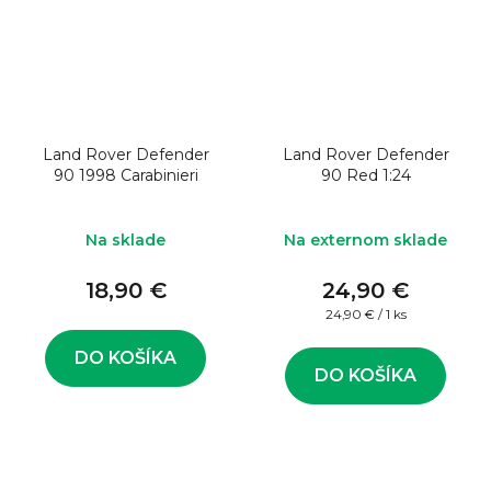
Land Rover Defender
Land Rover Defender
90 1998 Carabinieri
90 Red 1:24
Na sklade
Na externom sklade
18,90 €
24,90 €
Jednotková
24,90 € / 1 ks
cena:
DO KOŠÍKA
DO KOŠÍKA