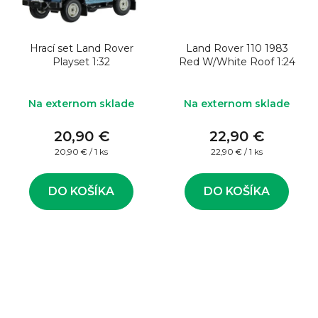
Hrací set Land Rover
Land Rover 110 1983
Playset 1:32
Red W/White Roof 1:24
Na externom sklade
Na externom sklade
20,90 €
22,90 €
Jednotková
Jednotková
20,90 € / 1 ks
22,90 € / 1 ks
cena:
cena:
DO KOŠÍKA
DO KOŠÍKA