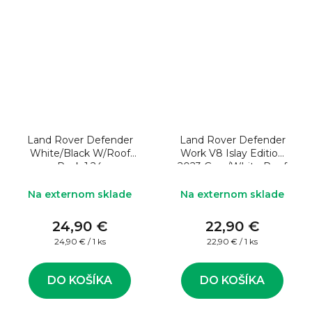
Land Rover Defender
Land Rover Defender
White/Black W/Roof
Work V8 Islay Edition
Rack 1:24
2023 Grey/White Roof
1:24
Na externom sklade
Na externom sklade
24,90 €
22,90 €
Jednotková
Jednotková
24,90 € / 1 ks
22,90 € / 1 ks
cena:
cena:
DO KOŠÍKA
DO KOŠÍKA