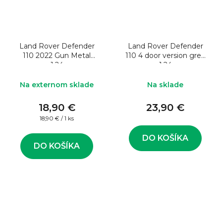
Land Rover Defender
Land Rover Defender
110 2022 Gun Metal
110 4 door version grey
1:24
1:24
Na externom sklade
Na sklade
18,90 €
23,90 €
Jednotková
18,90 € / 1 ks
cena:
DO KOŠÍKA
DO KOŠÍKA