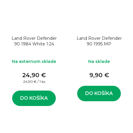
Land Rover Defender
Land Rover Defender
90 1984 White 1:24
90 1995 MP
Na externom sklade
Na sklade
24,90 €
9,90 €
Jednotková
24,90 € / 1 ks
cena:
DO KOŠÍKA
DO KOŠÍKA