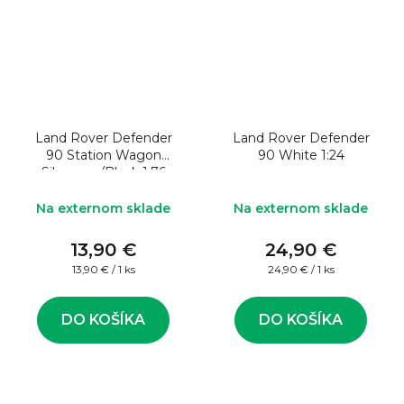
Land Rover Defender
Land Rover Defender
90 Station Wagon
90 White 1:24
Silvergun/Black 1:76
Na externom sklade
Na externom sklade
13,90 €
24,90 €
Jednotková
Jednotková
13,90 € / 1 ks
24,90 € / 1 ks
cena:
cena:
DO KOŠÍKA
DO KOŠÍKA