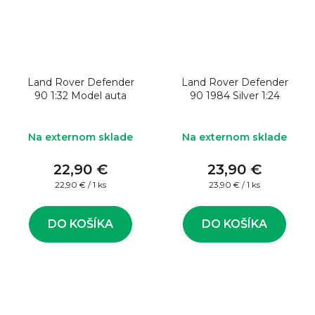
Land Rover Defender
Land Rover Defender
90 1:32 Model auta
90 1984 Silver 1:24
Na externom sklade
Na externom sklade
22,90 €
23,90 €
Jednotková
Jednotková
22,90 € / 1 ks
23,90 € / 1 ks
cena:
cena:
DO KOŠÍKA
DO KOŠÍKA