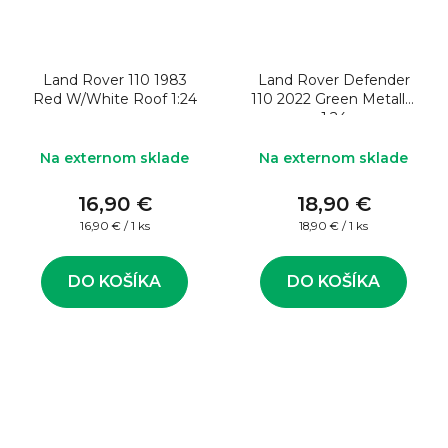
Land Rover 110 1983
Land Rover Defender
Red W/White Roof 1:24
110 2022 Green Metallic
1:24
Na externom sklade
Na externom sklade
16,90 €
18,90 €
Jednotková
Jednotková
16,90 € / 1 ks
18,90 € / 1 ks
cena:
cena:
DO KOŠÍKA
DO KOŠÍKA