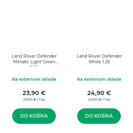
Land Rover Defender
Land Rover Defender
Metallic Light Green
White 1:26
1:26
Na externom sklade
Na externom sklade
23,90 €
24,90 €
Jednotková
Jednotková
23,90 € / 1 ks
24,90 € / 1 ks
cena:
cena:
DO KOŠÍKA
DO KOŠÍKA