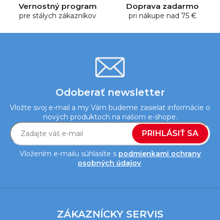
y
Vernostný program
Doprava zadarmo
pre stálych zákazníkov
v
pri nákupe nad 75 €
ý
p
i
s
u
Odoberať newsletter
Vložte svoj e-mail a my Vám budeme zasielať informácie o
nových produktoch na našom e-shope.
PRIHLÁSIŤ SA
Vložením e-mailu súhlasíte s
podmienkami ochrany
osobných údajov
.
Z
á
ZÁKAZNÍCKY SERVIS