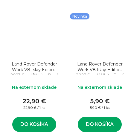
Novinka
Land Rover Defender
Land Rover Defender
Work V8 Islay Edition
Work V8 Islay Edition
2023 Sand/White Roof
2023 Sand/White Roof
1:24
1:43
Na externom sklade
Na externom sklade
22,90 €
5,90 €
Jednotková
Jednotková
22,90 € / 1 ks
5,90 € / 1 ks
cena:
cena:
DO KOŠÍKA
DO KOŠÍKA