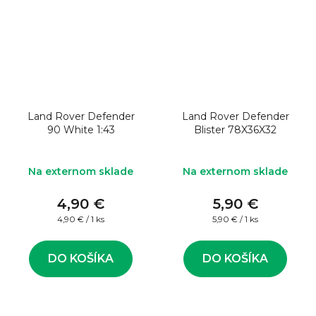
Land Rover Defender
Land Rover Defender
90 White 1:43
Blister 78X36X32
Na externom sklade
Na externom sklade
4,90 €
5,90 €
Jednotková
Jednotková
4,90 € / 1 ks
5,90 € / 1 ks
cena:
cena:
DO KOŠÍKA
DO KOŠÍKA