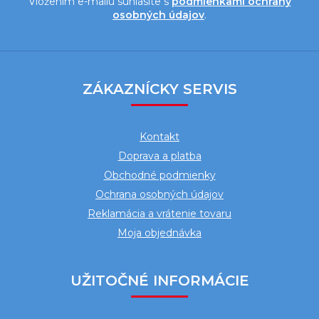
Vložením e-mailu súhlasíte s
podmienkami ochrany
osobných údajov
.
Z
á
ZÁKAZNÍCKY SERVIS
p
ä
Kontakt
t
Doprava a platba
i
Obchodné podmienky
e
Ochrana osobných údajov
Reklamácia a vrátenie tovaru
Moja objednávka
UŽITOČNÉ INFORMÁCIE