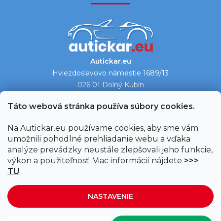
Autickar.eu
Hviezdoslavovo námestie 1689/13
026 01 Dolný Kubín
Ukázať na mape →
Táto webová stránka používa súbory cookies.
Na Autickar.eu používame cookies, aby sme vám
umožnili pohodlné prehliadanie webu a vďaka
analýze prevádzky neustále zlepšovali jeho funkcie,
výkon a použiteľnosť. Viac informácií nájdete
>>>
TU
.
NASTAVENIE