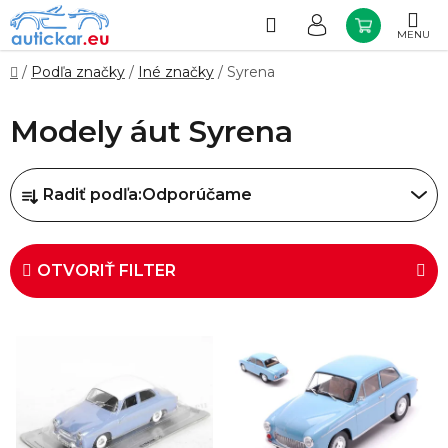
Prejsť
na
Hľadať
NÁKUP
obsah
KOŠÍK
Domov
/
Podľa značky
/
Iné značky
/
Syrena
Modely áut Syrena
R
Radiť podľa:
Odporúčame
a
d
e
OTVORIŤ FILTER
n
i
V
e
ý
p
p
r
i