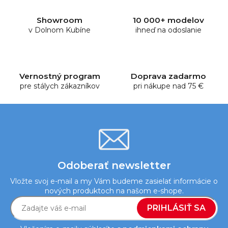
á
d
Showroom
10 000+ modelov
a
v Dolnom Kubíne
ihneď na odoslanie
c
i
e
p
Vernostný program
Doprava zadarmo
r
pre stálych zákazníkov
pri nákupe nad 75 €
v
k
y
v
ý
p
i
Odoberať newsletter
s
Vložte svoj e-mail a my Vám budeme zasielať informácie o
u
nových produktoch na našom e-shope.
PRIHLÁSIŤ SA