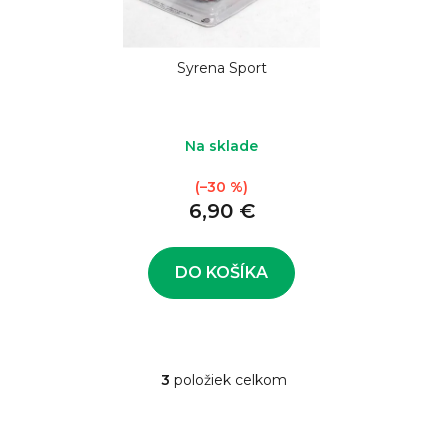
Syrena Sport
Na sklade
(–30 %)
6,90 €
DO KOŠÍKA
3
položiek celkom
O
v
l