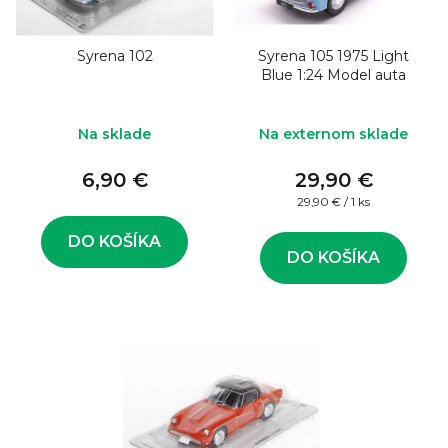
o
s
d
p
u
Syrena 102
Syrena 105 1975 Light
r
Blue 1:24 Model auta
k
o
t
d
Na sklade
Na externom sklade
o
u
v
6,90 €
29,90 €
k
Jednotková
29,90 € / 1 ks
t
cena:
o
DO KOŠÍKA
DO KOŠÍKA
v