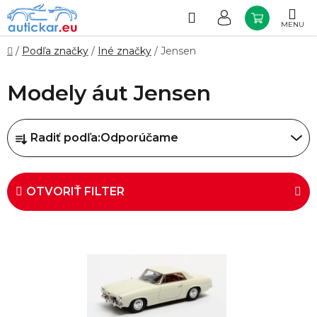
Prejsť
na
Hľadať
NÁKUP
obsah
KOŠÍK
Domov
/
Podľa značky
/
Iné značky
/
Jensen
Modely áut Jensen
R
Radiť podľa:
Odporúčame
a
d
e
OTVORIŤ FILTER
n
i
V
e
ý
p
p
r
i