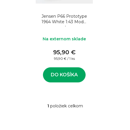
o
s
d
p
u
Jensen P66 Prototype
r
1964 White 1:43 Model
k
o
auta
t
d
Na externom sklade
o
u
v
95,90 €
k
Jednotková
95,90 € / 1 ks
t
cena:
o
DO KOŠÍKA
v
1
položiek celkom
O
v
l
á