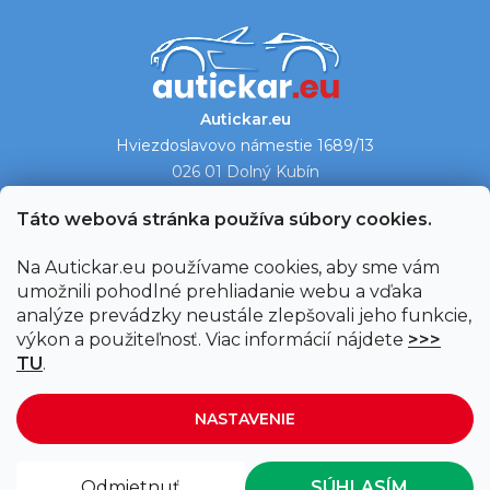
Autickar.eu
Hviezdoslavovo námestie 1689/13
026 01 Dolný Kubín
Ukázať na mape →
Táto webová stránka používa súbory cookies.
Na Autickar.eu používame cookies, aby sme vám
umožnili pohodlné prehliadanie webu a vďaka
analýze prevádzky neustále zlepšovali jeho funkcie,
výkon a použiteľnosť. Viac informácií nájdete
>>>
TU
.
NASTAVENIE
Vytvoril Shoptet
|
Upravil Balkys
Odmietnuť
SÚHLASÍM