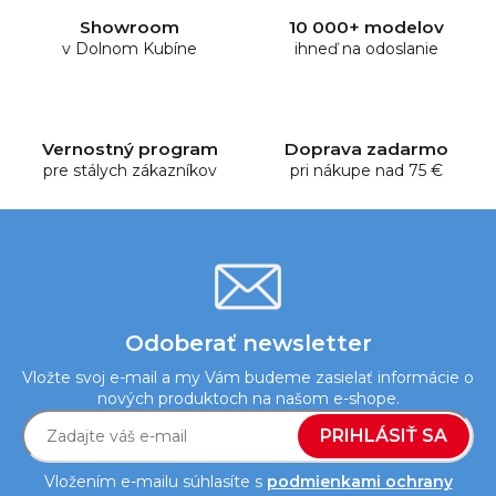
d
Showroom
10 000+ modelov
a
v Dolnom Kubíne
ihneď na odoslanie
c
i
e
p
Vernostný program
Doprava zadarmo
r
pre stálych zákazníkov
pri nákupe nad 75 €
v
k
y
v
ý
p
i
Odoberať newsletter
s
Vložte svoj e-mail a my Vám budeme zasielať informácie o
u
nových produktoch na našom e-shope.
PRIHLÁSIŤ SA
Vložením e-mailu súhlasíte s
podmienkami ochrany