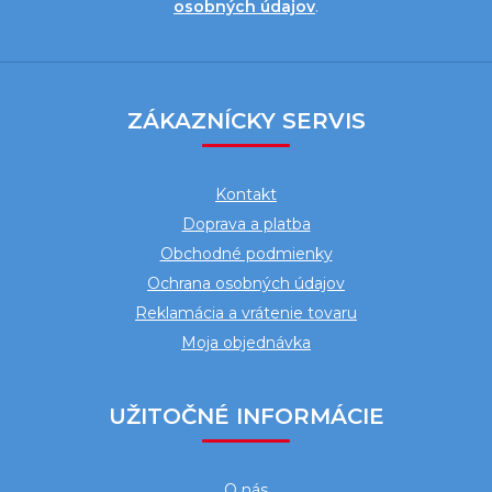
osobných údajov
.
Z
á
ZÁKAZNÍCKY SERVIS
p
ä
Kontakt
t
Doprava a platba
i
Obchodné podmienky
e
Ochrana osobných údajov
Reklamácia a vrátenie tovaru
Moja objednávka
UŽITOČNÉ INFORMÁCIE
O nás